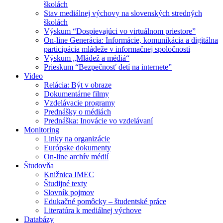
školách
Stav mediálnej výchovy na slovenských stredných
školách
Výskum “Dospievajúci vo virtuálnom priestore”
On-line Generácia: Informácie, komunikácia a digitálna
participácia mládeže v informačnej spoločnosti
Výskum „Mládež a médiá“
Prieskum “Bezpečnosť detí na internete”
Video
Relácia: Být v obraze
Dokumentárne filmy
Vzdelávacie programy
Prednášky o médiách
Prednáška: Inovácie vo vzdelávaní
Monitoring
Linky na organizácie
Európske dokumenty
On-line archív médií
Študovňa
Knižnica IMEC
Študijné texty
Slovník pojmov
Edukačné pomôcky – študentské práce
Literatúra k mediálnej výchove
Databázy