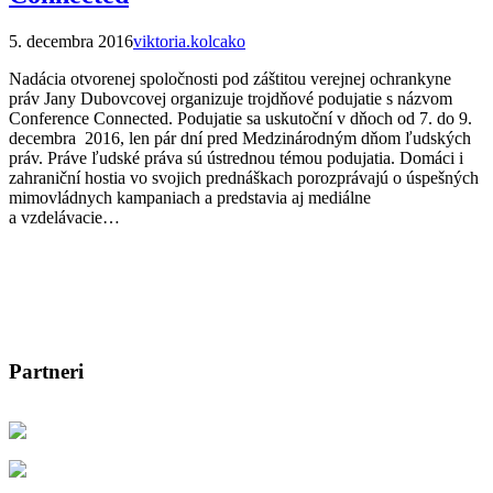
5. decembra 2016
viktoria.kolcako
Nadácia otvorenej spoločnosti pod záštitou verejnej ochrankyne
práv Jany Dubovcovej organizuje trojdňové podujatie s názvom
Conference Connected. Podujatie sa uskutoční v dňoch od 7. do 9.
decembra 2016, len pár dní pred Medzinárodným dňom ľudských
práv. Práve ľudské práva sú ústrednou témou podujatia. Domáci i
zahraniční hostia vo svojich prednáškach porozprávajú o úspešných
mimovládnych kampaniach a predstavia aj mediálne
a vzdelávacie…
Partneri