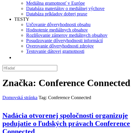
Mediálna gramotnosť v Európe
Databáza materiálov o mediálnej výchove
Databáza príkladov dobrej praxe
TESTY
Určovanie dôveryhodnosti obsahu
Hodnotenie mediálnych obsahov
Rozlišovanie zámerov mediálnych obsahov
Posudzovanie dôveryhodnosti informácií
Overovanie dôveryhodnosti zdrojov
Testovanie dátovej gramotnosti
Značka:
Conference Connected
Domovská stránka
Tag: Conference Connected
Nadácia otvorenej spoločnosti organizuje
podujatie o ľudských právach Conference
Connected