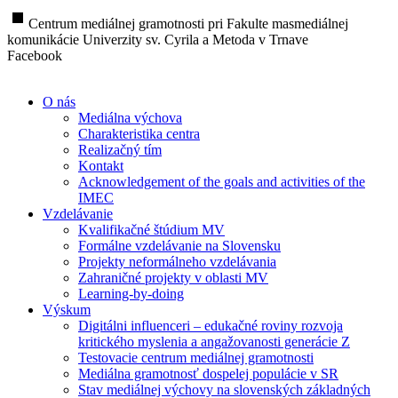
stop
Centrum mediálnej gramotnosti pri Fakulte masmediálnej
komunikácie Univerzity sv. Cyrila a Metoda v Trnave
Facebook
O nás
Mediálna výchova
Charakteristika centra
Realizačný tím
Kontakt
Acknowledgement of the goals and activities of the
IMEC
Vzdelávanie
Kvalifikačné štúdium MV
Formálne vzdelávanie na Slovensku
Projekty neformálneho vzdelávania
Zahraničné projekty v oblasti MV
Learning-by-doing
Výskum
Digitálni influenceri – edukačné roviny rozvoja
kritického myslenia a angažovanosti generácie Z
Testovacie centrum mediálnej gramotnosti
Mediálna gramotnosť dospelej populácie v SR
Stav mediálnej výchovy na slovenských základných