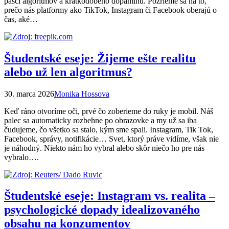
pasci algoritmov a krátkodobého dopamínu. Pozrieme sa na to,
prečo nás platformy ako TikTok, Instagram či Facebook oberajú o
čas, aké…
Študentské eseje: Žijeme ešte realitu
alebo už len algoritmus?
30. marca 2026
Monika Hossova
Keď ráno otvoríme oči, prvé čo zoberieme do ruky je mobil. Náš
palec sa automaticky rozbehne po obrazovke a my už sa iba
čudujeme, čo všetko sa stalo, kým sme spali. Instagram, Tik Tok,
Facebook, správy, notifikácie… Svet, ktorý práve vidíme, však nie
je náhodný. Niekto nám ho vybral alebo skôr niečo ho pre nás
vybralo….
Študentské eseje: Instagram vs. realita –
psychologické dopady idealizovaného
obsahu na konzumentov