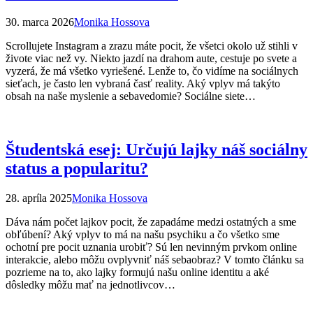
30. marca 2026
Monika Hossova
Scrollujete Instagram a zrazu máte pocit, že všetci okolo už stihli v
živote viac než vy. Niekto jazdí na drahom aute, cestuje po svete a
vyzerá, že má všetko vyriešené. Lenže to, čo vidíme na sociálnych
sieťach, je často len vybraná časť reality. Aký vplyv má takýto
obsah na naše myslenie a sebavedomie? Sociálne siete…
Študentská esej: Určujú lajky náš sociálny
status a popularitu?
28. apríla 2025
Monika Hossova
Dáva nám počet lajkov pocit, že zapadáme medzi ostatných a sme
obľúbení? Aký vplyv to má na našu psychiku a čo všetko sme
ochotní pre pocit uznania urobiť? Sú len nevinným prvkom online
interakcie, alebo môžu ovplyvniť náš sebaobraz? V tomto článku sa
pozrieme na to, ako lajky formujú našu online identitu a aké
dôsledky môžu mať na jednotlivcov…