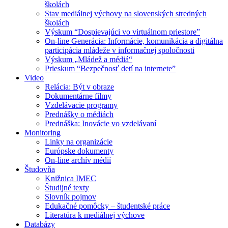
školách
Stav mediálnej výchovy na slovenských stredných
školách
Výskum “Dospievajúci vo virtuálnom priestore”
On-line Generácia: Informácie, komunikácia a digitálna
participácia mládeže v informačnej spoločnosti
Výskum „Mládež a médiá“
Prieskum “Bezpečnosť detí na internete”
Video
Relácia: Být v obraze
Dokumentárne filmy
Vzdelávacie programy
Prednášky o médiách
Prednáška: Inovácie vo vzdelávaní
Monitoring
Linky na organizácie
Európske dokumenty
On-line archív médií
Študovňa
Knižnica IMEC
Študijné texty
Slovník pojmov
Edukačné pomôcky – študentské práce
Literatúra k mediálnej výchove
Databázy