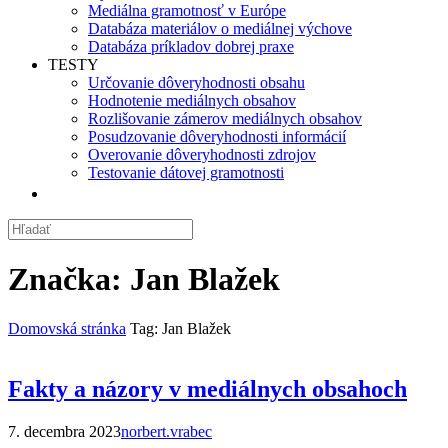
Mediálna gramotnosť v Európe
Databáza materiálov o mediálnej výchove
Databáza príkladov dobrej praxe
TESTY
Určovanie dôveryhodnosti obsahu
Hodnotenie mediálnych obsahov
Rozlišovanie zámerov mediálnych obsahov
Posudzovanie dôveryhodnosti informácií
Overovanie dôveryhodnosti zdrojov
Testovanie dátovej gramotnosti
Značka:
Jan Blažek
Domovská stránka
Tag: Jan Blažek
Fakty a názory v mediálnych obsahoch
7. decembra 2023
norbert.vrabec