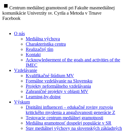
stop
Centrum mediálnej gramotnosti pri Fakulte masmediálnej
komunikácie Univerzity sv. Cyrila a Metoda v Trnave
Facebook
O nás
Mediálna výchova
Charakteristika centra
Realizačný tím
Kontakt
Acknowledgement of the goals and activities of the
IMEC
Vzdelávanie
Kvalifikačné štúdium MV
Formálne vzdelávanie na Slovensku
Projekty neformálneho vzdelávania
Zahraničné projekty v oblasti MV
Learning-by-doing
Výskum
Digitálni influenceri – edukačné roviny rozvoja
kritického myslenia a angažovanosti generácie Z
Testovacie centrum mediálnej gramotnosti
Mediálna gramotnosť dospelej populácie v SR
Stav mediálnej výchovy na slovenských základných