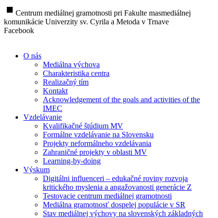
stop
Centrum mediálnej gramotnosti pri Fakulte masmediálnej
komunikácie Univerzity sv. Cyrila a Metoda v Trnave
Facebook
O nás
Mediálna výchova
Charakteristika centra
Realizačný tím
Kontakt
Acknowledgement of the goals and activities of the
IMEC
Vzdelávanie
Kvalifikačné štúdium MV
Formálne vzdelávanie na Slovensku
Projekty neformálneho vzdelávania
Zahraničné projekty v oblasti MV
Learning-by-doing
Výskum
Digitálni influenceri – edukačné roviny rozvoja
kritického myslenia a angažovanosti generácie Z
Testovacie centrum mediálnej gramotnosti
Mediálna gramotnosť dospelej populácie v SR
Stav mediálnej výchovy na slovenských základných