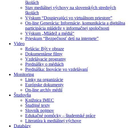
školách
Stav mediálnej výchovy na slovenských stredných
školách
Výskum “Dospievajúci vo virtuálnom priestore”
On-line Generácia: Informácie, komunikácia a digitálna
participácia mládeže v informačnej spoločnosti
Výskum „Mládež a médiá“
Prieskum “Bezpečnosť detí na internete”
Video
Relácia: Být v obraze
Dokumentárne filmy
Vzdelávacie programy
Prednášky o médiách
Prednáška: Inovácie vo vzdelávaní
Monitoring
Linky na organizácie
Európske dokumenty
On-line archív médií
Študovňa
Knižnica IMEC
Študijné texty
Slovník pojmov
Edukačné pomôcky – študentské práce
Literatúra k mediálnej výchove
Databázy