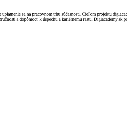
e uplatnenie sa na pracovnom trhu súčasnosti. Cieľom projektu digiac
h zručnosti a dopômocť k úspechu a kariérnemu rastu. Digiacademy.sk 