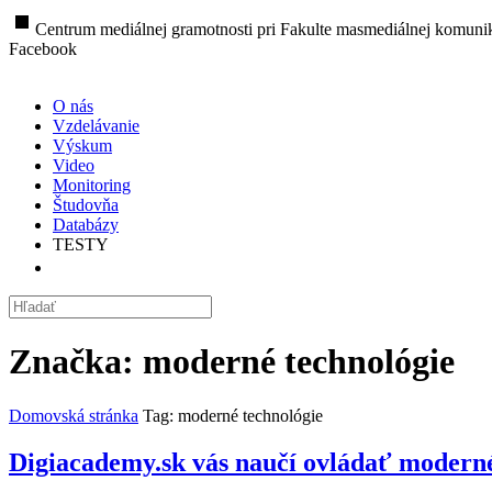
stop
Centrum mediálnej gramotnosti pri Fakulte masmediálnej komunik
Facebook
O nás
Vzdelávanie
Výskum
Video
Monitoring
Študovňa
Databázy
TESTY
Značka:
moderné technológie
Domovská stránka
Tag: moderné technológie
Digiacademy.sk vás naučí ovládať moderné