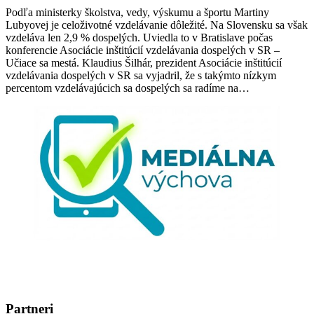
Podľa ministerky školstva, vedy, výskumu a športu Martiny
Lubyovej je celoživotné vzdelávanie dôležité. Na Slovensku sa však
vzdeláva len 2,9 % dospelých. Uviedla to v Bratislave počas
konferencie Asociácie inštitúcií vzdelávania dospelých v SR –
Učiace sa mestá. Klaudius Šilhár, prezident Asociácie inštitúcií
vzdelávania dospelých v SR sa vyjadril, že s takýmto nízkym
percentom vzdelávajúcich sa dospelých sa radíme na…
Partneri