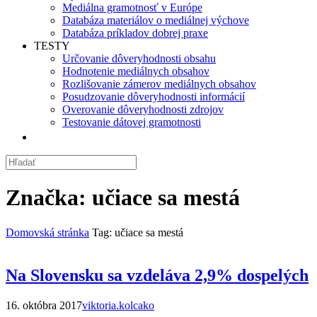
Mediálna gramotnosť v Európe
Databáza materiálov o mediálnej výchove
Databáza príkladov dobrej praxe
TESTY
Určovanie dôveryhodnosti obsahu
Hodnotenie mediálnych obsahov
Rozlišovanie zámerov mediálnych obsahov
Posudzovanie dôveryhodnosti informácií
Overovanie dôveryhodnosti zdrojov
Testovanie dátovej gramotnosti
Značka:
učiace sa mestá
Domovská stránka
Tag: učiace sa mestá
Na Slovensku sa vzdeláva 2,9% dospelých
16. októbra 2017
viktoria.kolcako