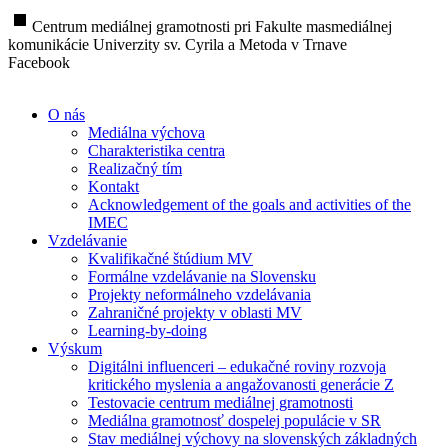
stop
Centrum mediálnej gramotnosti pri Fakulte masmediálnej
komunikácie Univerzity sv. Cyrila a Metoda v Trnave
Facebook
O nás
Mediálna výchova
Charakteristika centra
Realizačný tím
Kontakt
Acknowledgement of the goals and activities of the
IMEC
Vzdelávanie
Kvalifikačné štúdium MV
Formálne vzdelávanie na Slovensku
Projekty neformálneho vzdelávania
Zahraničné projekty v oblasti MV
Learning-by-doing
Výskum
Digitálni influenceri – edukačné roviny rozvoja
kritického myslenia a angažovanosti generácie Z
Testovacie centrum mediálnej gramotnosti
Mediálna gramotnosť dospelej populácie v SR
Stav mediálnej výchovy na slovenských základných