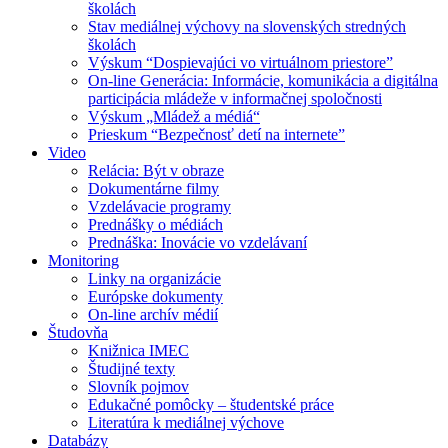
školách
Stav mediálnej výchovy na slovenských stredných
školách
Výskum “Dospievajúci vo virtuálnom priestore”
On-line Generácia: Informácie, komunikácia a digitálna
participácia mládeže v informačnej spoločnosti
Výskum „Mládež a médiá“
Prieskum “Bezpečnosť detí na internete”
Video
Relácia: Být v obraze
Dokumentárne filmy
Vzdelávacie programy
Prednášky o médiách
Prednáška: Inovácie vo vzdelávaní
Monitoring
Linky na organizácie
Európske dokumenty
On-line archív médií
Študovňa
Knižnica IMEC
Študijné texty
Slovník pojmov
Edukačné pomôcky – študentské práce
Literatúra k mediálnej výchove
Databázy