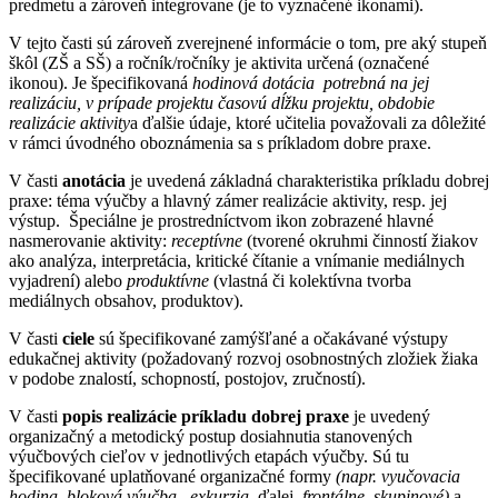
predmetu a zároveň integrovane (je to vyznačené ikonami).
V tejto časti sú zároveň zverejnené informácie o tom, pre aký stupeň
škôl (ZŠ a SŠ) a ročník/ročníky je aktivita určená (označené
ikonou). Je špecifikovaná
hodinová dotácia potrebná na jej
realizáciu, v prípade projektu časovú dĺžku projektu, obdobie
realizácie aktivity
a ďalšie údaje, ktoré učitelia považovali za dôležité
v rámci úvodného oboznámenia sa s príkladom dobre praxe.
V časti
anotácia
je uvedená základná charakteristika príkladu dobrej
praxe: téma výučby a hlavný zámer realizácie aktivity, resp. jej
výstup. Špeciálne je prostredníctvom ikon zobrazené hlavné
nasmerovanie aktivity:
receptívne
(tvorené okruhmi činností žiakov
ako analýza, interpretácia, kritické čítanie a vnímanie mediálnych
vyjadrení) alebo
produktívne
(vlastná či kolektívna tvorba
mediálnych obsahov, produktov).
V časti
ciele
sú špecifikované zamýšľané a očakávané výstupy
edukačnej aktivity (požadovaný rozvoj osobnostných zložiek žiaka
v podobe znalostí, schopností, postojov, zručností).
V časti
popis realizácie príkladu dobrej praxe
je uvedený
organizačný a metodický postup dosiahnutia stanovených
výučbových cieľov v jednotlivých etapách výučby. Sú tu
špecifikované uplatňované organizačné formy
(napr. vyučovacia
hodina,
bloková výučba, exkurzia,
ďalej
frontálne, skupinové)
a