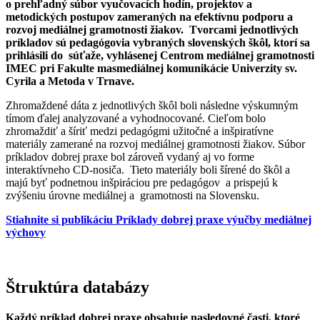
o prehľadný súbor vyučovacích hodín, projektov a
metodických postupov zameraných na efektívnu podporu a
rozvoj mediálnej gramotnosti žiakov. Tvorcami jednotlivých
príkladov sú pedagógovia vybraných slovenských škôl, ktorí sa
prihlásili do súťaže, vyhlásenej Centrom mediálnej gramotnosti
IMEC pri Fakulte masmediálnej komunikácie Univerzity sv.
Cyrila a Metoda v Trnave.
Zhromaždené dáta z jednotlivých škôl boli následne výskumným
tímom ďalej analyzované a vyhodnocované. Cieľom bolo
zhromaždiť a šíriť medzi pedagógmi užitočné a inšpiratívne
materiály zamerané na rozvoj mediálnej gramotnosti žiakov. Súbor
príkladov dobrej praxe bol zároveň vydaný aj vo forme
interaktívneho CD-nosiča. Tieto materiály boli šírené do škôl a
majú byť podnetnou inšpiráciou pre pedagógov a prispejú k
zvýšeniu úrovne mediálnej a gramotnosti na Slovensku.
Stiahnite si publikáciu Príklady dobrej praxe výučby mediálnej
výchovy
Štruktúra databázy
Každý príklad dobrej praxe obsahuje nasledovné časti, ktoré