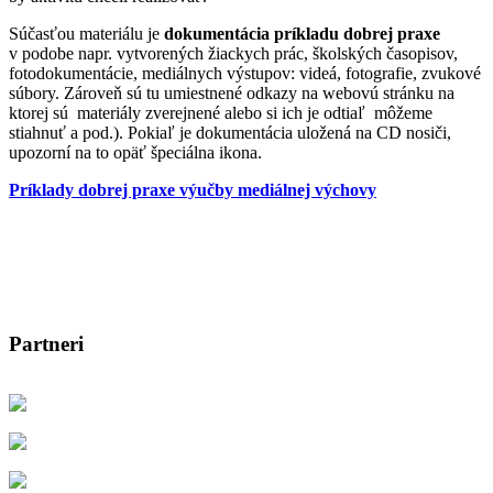
Súčasťou materiálu je
dokumentácia príkladu dobrej praxe
v podobe napr. vytvorených žiackych prác, školských časopisov,
fotodokumentácie, mediálnych výstupov: videá, fotografie, zvukové
súbory. Zároveň sú tu umiestnené odkazy na webovú stránku na
ktorej sú materiály zverejnené alebo si ich je odtiaľ môžeme
stiahnuť a pod.). Pokiaľ je dokumentácia uložená na CD nosiči,
upozorní na to opäť špeciálna ikona.
Príklady dobrej praxe výučby mediálnej výchovy
Partneri