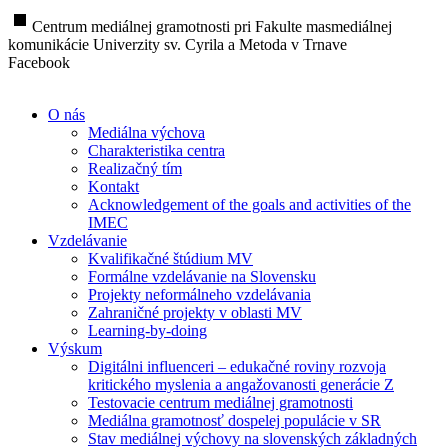
stop
Centrum mediálnej gramotnosti pri Fakulte masmediálnej
komunikácie Univerzity sv. Cyrila a Metoda v Trnave
Facebook
O nás
Mediálna výchova
Charakteristika centra
Realizačný tím
Kontakt
Acknowledgement of the goals and activities of the
IMEC
Vzdelávanie
Kvalifikačné štúdium MV
Formálne vzdelávanie na Slovensku
Projekty neformálneho vzdelávania
Zahraničné projekty v oblasti MV
Learning-by-doing
Výskum
Digitálni influenceri – edukačné roviny rozvoja
kritického myslenia a angažovanosti generácie Z
Testovacie centrum mediálnej gramotnosti
Mediálna gramotnosť dospelej populácie v SR
Stav mediálnej výchovy na slovenských základných