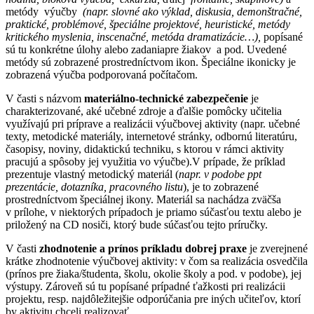
metódy výučby
(napr. slovné ako výklad, diskusia, demonštračné,
praktické, problémové, špeciálne projektové, heuristické, metódy
kritického myslenia, inscenačné, metóda dramatizácie…),
popísané
sú tu konkrétne úlohy alebo zadaniapre žiakov a pod. Uvedené
metódy sú zobrazené prostredníctvom ikon. Špeciálne ikonicky je
zobrazená výučba podporovaná počítačom.
V časti s názvom
materiálno-technické zabezpečenie
je
charakterizované, aké učebné zdroje a ďalšie pomôcky učitelia
využívajú pri príprave a realizácii výučbovej aktivity (napr. učebné
texty, metodické materiály, internetové stránky, odbornú literatúru,
časopisy, noviny, didaktickú techniku, s ktorou v rámci aktivity
pracujú a spôsoby jej využitia vo výučbe).V prípade, že príklad
prezentuje vlastný metodický materiál (
napr. v podobe ppt
prezentácie, dotazníka, pracovného listu
), je to zobrazené
prostredníctvom špeciálnej ikony. Materiál sa nachádza zväčša
v prílohe, v niektorých prípadoch je priamo súčasťou textu alebo je
priložený na CD nosiči, ktorý bude súčasťou tejto príručky.
V
časti
zhodnotenie a prínos príkladu dobrej praxe
je zverejnené
krátke zhodnotenie výučbovej aktivity: v čom sa realizácia osvedčila
(prínos pre žiaka/študenta, školu, okolie školy a pod. v podobe), jej
výstupy. Zároveň sú tu popísané prípadné ťažkosti pri realizácii
projektu, resp. najdôležitejšie odporúčania pre iných učiteľov, ktorí
by aktivitu chceli realizovať.