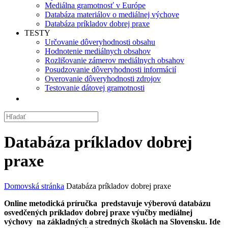
Mediálna gramotnosť v Európe
Databáza materiálov o mediálnej výchove
Databáza príkladov dobrej praxe
TESTY
Určovanie dôveryhodnosti obsahu
Hodnotenie mediálnych obsahov
Rozlišovanie zámerov mediálnych obsahov
Posudzovanie dôveryhodnosti informácií
Overovanie dôveryhodnosti zdrojov
Testovanie dátovej gramotnosti
Databáza príkladov dobrej
praxe
Domovská stránka
Databáza príkladov dobrej praxe
Online metodická príručka predstavuje výberovú databázu
osvedčených príkladov dobrej praxe výučby mediálnej
výchovy na základných a stredných školách na Slovensku. Ide