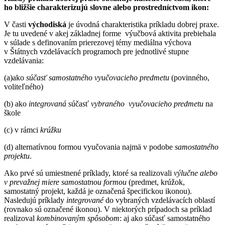
ho bližšie charakterizujú slovne alebo prostredníctvom ikon:
V
časti
východiská
je úvodná charakteristika príkladu dobrej praxe.
Je tu uvedené v akej základnej forme výučbová aktivita prebiehala
v súlade s definovaním prierezovej témy mediálna výchova
v Štátnych vzdelávacích programoch pre jednotlivé stupne
vzdelávania:
(a)ako
súčasť samostatného vyučovacieho predmetu
(povinného,
voliteľného)
(b) ako
integrovaná
súčasť
vybraného vyučovacieho predmetu
na
škole
(c) v rámci
krúžku
(d) alternatívnou formou vyučovania najmä v podobe
samostatného
projektu
.
Ako prvé sú umiestnené príklady, ktoré sa realizovali
výlučne alebo
v prevažnej miere
samostatnou formou
(predmet, krúžok,
samostatný projekt, každá je označená špecifickou ikonou).
Nasledujú príklady
integrované
do vybraných vzdelávacích oblastí
(rovnako sú označené ikonou). V niektorých prípadoch sa príklad
realizoval
kombinovaným spôsobom
: aj ako súčasť samostatného