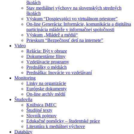
školách
Stav mediálnej výchovy na slovenských stredných
školách
Výskum “Dospievajúci vo virtuálnom priestore”
On-line Generácia: Informácie, komunikácia a digitálna
participácia mládeže v informačnej spoločnosti
Výskum „Mládež a médiá“
Prieskum “Bezpečnosť detí na internete”
Video
Relácia: Být v obraze
Dokumentárne filmy
Vzdelávacie programy
Prednášky o médiách
Prednáška: Inovácie vo vzdelávaní
Monitoring
Linky na organizácie
Európske dokumenty
On-line archív médií
Študovňa
Knižnica IMEC
Študijné texty
Slovník pojmov
Edukačné pomôcky – študentské práce
Literatúra k mediálnej výchove
Databázy