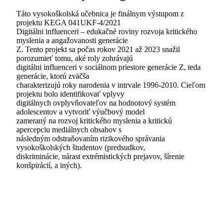
Táto vysokoškolská učebnica je finálnym výstupom z
projektu KEGA 041UKF-4/2021
Digitálni influenceri – edukačné roviny rozvoja kritického
myslenia a angažovanosti generácie
Z. Tento projekt sa počas rokov 2021 až 2023 snažil
porozumieť tomu, aké roly zohrávajú
digitálni influenceri v sociálnom priestore generácie Z, teda
generácie, ktorú zväčša
charakterizujú roky narodenia v intrvale 1996-2010. Cieľom
projektu bolo identifikovať vplyvy
digitálnych ovplyvňovateľov na hodnotový systém
adolescentov a vytvoriť výučbový model
zameraný na rozvoj kritického myslenia a kritickú
apercepciu mediálnych obsahov s
následným odstraňovaním rizikového správania
vysokoškolských študentov (predsudkov,
diskriminácie, nárast extrémistických prejavov, šírenie
konšpirácií, a iných).