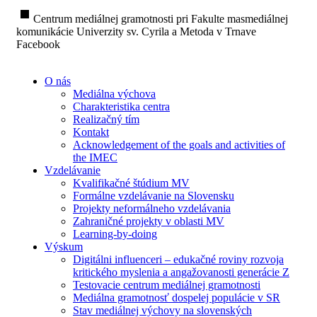
stop
Centrum mediálnej gramotnosti pri Fakulte masmediálnej
komunikácie Univerzity sv. Cyrila a Metoda v Trnave
Facebook
O nás
Mediálna výchova
Charakteristika centra
Realizačný tím
Kontakt
Acknowledgement of the goals and activities of
the IMEC
Vzdelávanie
Kvalifikačné štúdium MV
Formálne vzdelávanie na Slovensku
Projekty neformálneho vzdelávania
Zahraničné projekty v oblasti MV
Learning-by-doing
Výskum
Digitálni influenceri – edukačné roviny rozvoja
kritického myslenia a angažovanosti generácie Z
Testovacie centrum mediálnej gramotnosti
Mediálna gramotnosť dospelej populácie v SR
Stav mediálnej výchovy na slovenských