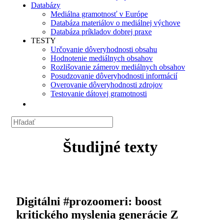
Databázy
Mediálna gramotnosť v Európe
Databáza materiálov o mediálnej výchove
Databáza príkladov dobrej praxe
TESTY
Určovanie dôveryhodnosti obsahu
Hodnotenie mediálnych obsahov
Rozlišovanie zámerov mediálnych obsahov
Posudzovanie dôveryhodnosti informácií
Overovanie dôveryhodnosti zdrojov
Testovanie dátovej gramotnosti
Študijné texty
Digitálni #prozoomeri: boost
kritického myslenia generácie Z