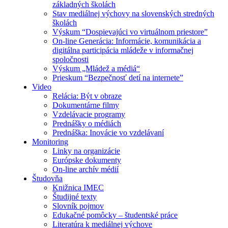
základných školách
Stav mediálnej výchovy na slovenských stredných
školách
Výskum “Dospievajúci vo virtuálnom priestore”
On-line Generácia: Informácie, komunikácia a
digitálna participácia mládeže v informačnej
spoločnosti
Výskum „Mládež a médiá“
Prieskum “Bezpečnosť detí na internete”
Video
Relácia: Být v obraze
Dokumentárne filmy
Vzdelávacie programy
Prednášky o médiách
Prednáška: Inovácie vo vzdelávaní
Monitoring
Linky na organizácie
Európske dokumenty
On-line archív médií
Študovňa
Knižnica IMEC
Študijné texty
Slovník pojmov
Edukačné pomôcky – študentské práce
Literatúra k mediálnej výchove