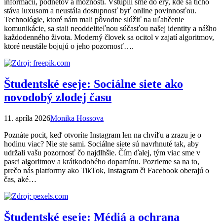
informácií, podnetov a možností. Vstúpili sme do éry, kde sa ticho
stáva luxusom a neustála dostupnosť byť online povinnosťou.
Technológie, ktoré nám mali pôvodne slúžiť na uľahčenie
komunikácie, sa stali neoddeliteľnou súčasťou našej identity a nášho
každodenného života. Moderný človek sa ocitol v zajatí algoritmov,
ktoré neustále bojujú o jeho pozornosť….
Študentské eseje: Sociálne siete ako
novodobý zlodej času
11. apríla 2026
Monika Hossova
Poznáte pocit, keď otvoríte Instagram len na chvíľu a zrazu je o
hodinu viac? Nie ste sami. Sociálne siete sú navrhnuté tak, aby
udržali vašu pozornosť čo najdlhšie. Čím ďalej, tým viac sme v
pasci algoritmov a krátkodobého dopamínu. Pozrieme sa na to,
prečo nás platformy ako TikTok, Instagram či Facebook oberajú o
čas, aké…
Študentské eseje: Médiá a ochrana