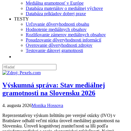
Mediálna gramotnosť v Európe
Databáza materiálov o mediálnej výchove
Databáza príkladov dobrej praxe
TESTY
Určovanie dôveryhodnosti obsahu
Hodnotenie mediálnych obsahov
Rozlišovanie zámerov mediálnych obsahov
Posudzovanie dôveryhodnosti informácií
Overovanie dôveryhodnosti zdrojov
Testovanie dátovej gramotnosti
Výskumná správa: Stav mediálnej
gramotnosti na Slovensku 2026
4. augusta 2026
Monika Hossova
Reprezentatívny výskum Inštitútu pre verejné otázky (IVO) v
Bratislave odhalil veľmi nízku úroveň mediálnej gramotnosti na
Slovensku. Úroveň kognitívnej zraniteľnosti sa líši podľa