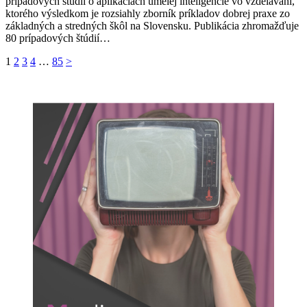
prípadových štúdií o aplikáciách umelej inteligencie vo vzdelávaní,
ktorého výsledkom je rozsiahly zborník príkladov dobrej praxe zo
základných a stredných škôl na Slovensku. Publikácia zhromažďuje
80 prípadových štúdií…
Stránkovanie
1
2
3
4
…
85
>
príspevkov