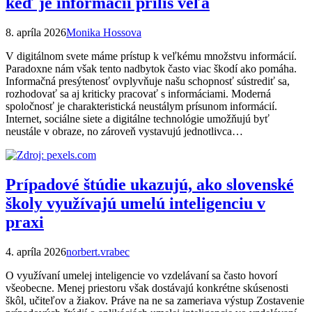
keď je informácií príliš veľa
8. apríla 2026
Monika Hossova
V digitálnom svete máme prístup k veľkému množstvu informácií.
Paradoxne nám však tento nadbytok často viac škodí ako pomáha.
Informačná presýtenosť ovplyvňuje našu schopnosť sústrediť sa,
rozhodovať sa aj kriticky pracovať s informáciami. Moderná
spoločnosť je charakteristická neustálym prísunom informácií.
Internet, sociálne siete a digitálne technológie umožňujú byť
neustále v obraze, no zároveň vystavujú jednotlivca…
Prípadové štúdie ukazujú, ako slovenské
školy využívajú umelú inteligenciu v
praxi
4. apríla 2026
norbert.vrabec
O využívaní umelej inteligencie vo vzdelávaní sa často hovorí
všeobecne. Menej priestoru však dostávajú konkrétne skúsenosti
škôl, učiteľov a žiakov. Práve na ne sa zameriava výstup Zostavenie