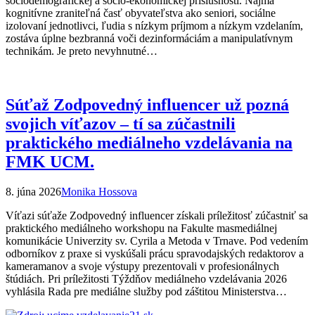
sociodemografickej a socio-ekonomickej príslušnosti. Najmä
kognitívne zraniteľná časť obyvateľstva ako seniori, sociálne
izolovaní jednotlivci, ľudia s nízkym príjmom a nízkym vzdelaním,
zostáva úplne bezbranná voči dezinformáciám a manipulatívnym
technikám. Je preto nevyhnutné…
Súťaž Zodpovedný influencer už pozná
svojich víťazov – tí sa zúčastnili
praktického mediálneho vzdelávania na
FMK UCM.
8. júna 2026
Monika Hossova
Víťazi súťaže Zodpovedný influencer získali príležitosť zúčastniť sa
praktického mediálneho workshopu na Fakulte masmediálnej
komunikácie Univerzity sv. Cyrila a Metoda v Trnave. Pod vedením
odborníkov z praxe si vyskúšali prácu spravodajských redaktorov a
kameramanov a svoje výstupy prezentovali v profesionálnych
štúdiách. Pri príležitosti Týždňov mediálneho vzdelávania 2026
vyhlásila Rada pre mediálne služby pod záštitou Ministerstva…