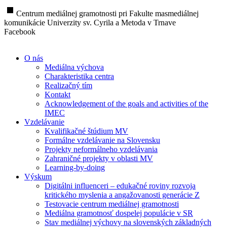
stop
Centrum mediálnej gramotnosti pri Fakulte masmediálnej
komunikácie Univerzity sv. Cyrila a Metoda v Trnave
Facebook
O nás
Mediálna výchova
Charakteristika centra
Realizačný tím
Kontakt
Acknowledgement of the goals and activities of the
IMEC
Vzdelávanie
Kvalifikačné štúdium MV
Formálne vzdelávanie na Slovensku
Projekty neformálneho vzdelávania
Zahraničné projekty v oblasti MV
Learning-by-doing
Výskum
Digitálni influenceri – edukačné roviny rozvoja
kritického myslenia a angažovanosti generácie Z
Testovacie centrum mediálnej gramotnosti
Mediálna gramotnosť dospelej populácie v SR
Stav mediálnej výchovy na slovenských základných