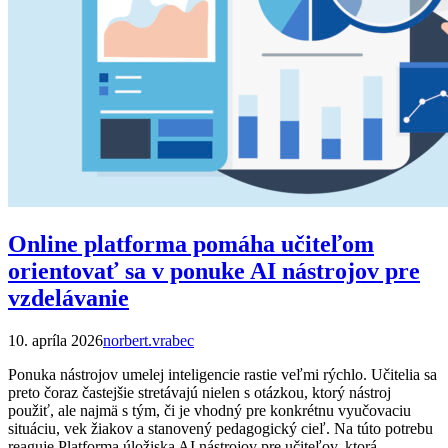
Online platforma pomáha učiteľom
orientovať sa v ponuke AI nástrojov pre
vzdelávanie
10. apríla 2026
norbert.vrabec
Ponuka nástrojov umelej inteligencie rastie veľmi rýchlo. Učitelia sa
preto čoraz častejšie stretávajú nielen s otázkou, ktorý nástroj
použiť, ale najmä s tým, či je vhodný pre konkrétnu vyučovaciu
situáciu, vek žiakov a stanovený pedagogický cieľ. Na túto potrebu
reaguje Platforma úložiska AI nástrojov pre učiteľov, ktorá