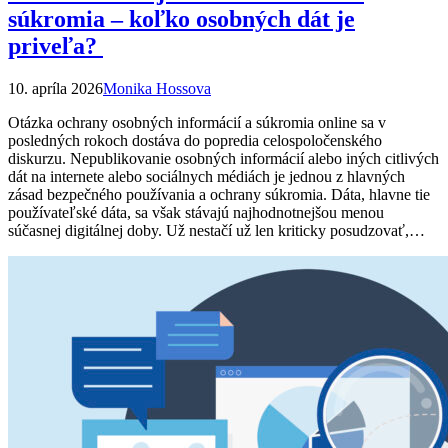
súkromia – koľko osobných dát je
priveľa?
10. apríla 2026
Monika Hossova
Otázka ochrany osobných informácií a súkromia online sa v
posledných rokoch dostáva do popredia celospoločenského
diskurzu. Nepublikovanie osobných informácií alebo iných citlivých
dát na internete alebo sociálnych médiách je jednou z hlavných
zásad bezpečného používania a ochrany súkromia. Dáta, hlavne tie
používateľské dáta, sa však stávajú najhodnotnejšou menou
súčasnej digitálnej doby. Už nestačí už len kriticky posudzovať,…