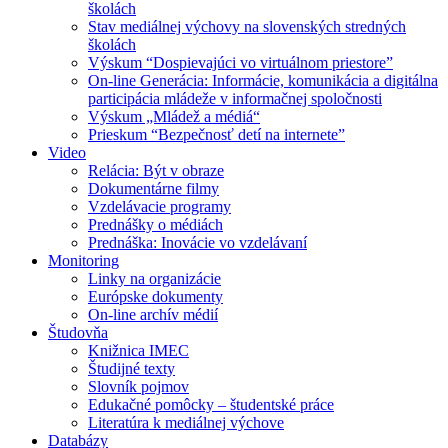
školách
Stav mediálnej výchovy na slovenských stredných
školách
Výskum “Dospievajúci vo virtuálnom priestore”
On-line Generácia: Informácie, komunikácia a digitálna
participácia mládeže v informačnej spoločnosti
Výskum „Mládež a médiá“
Prieskum “Bezpečnosť detí na internete”
Video
Relácia: Být v obraze
Dokumentárne filmy
Vzdelávacie programy
Prednášky o médiách
Prednáška: Inovácie vo vzdelávaní
Monitoring
Linky na organizácie
Európske dokumenty
On-line archív médií
Študovňa
Knižnica IMEC
Študijné texty
Slovník pojmov
Edukačné pomôcky – študentské práce
Literatúra k mediálnej výchove
Databázy