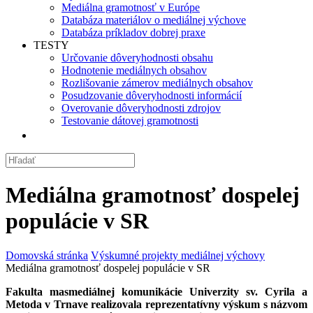
Mediálna gramotnosť v Európe
Databáza materiálov o mediálnej výchove
Databáza príkladov dobrej praxe
TESTY
Určovanie dôveryhodnosti obsahu
Hodnotenie mediálnych obsahov
Rozlišovanie zámerov mediálnych obsahov
Posudzovanie dôveryhodnosti informácií
Overovanie dôveryhodnosti zdrojov
Testovanie dátovej gramotnosti
Mediálna gramotnosť dospelej
populácie v SR
Domovská stránka
Výskumné projekty mediálnej výchovy
Mediálna gramotnosť dospelej populácie v SR
Fakulta masmediálnej komunikácie Univerzity sv. Cyrila a
Metoda v Trnave realizovala reprezentatívny výskum s názvom