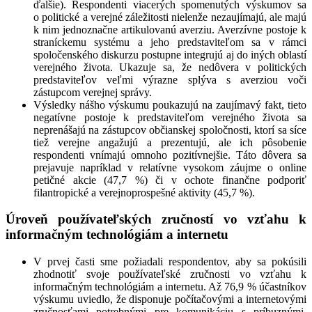
ďalšie). Respondenti viacerých spomenutých výskumov sa
o politické a verejné záležitosti nielenže nezaujímajú, ale majú
k nim jednoznačne artikulovanú averziu. Averzívne postoje k
straníckemu systému a jeho predstaviteľom sa v rámci
spoločenského diskurzu postupne integrujú aj do iných oblastí
verejného života. Ukazuje sa, že nedôvera v politických
predstaviteľov veľmi výrazne splýva s averziou voči
zástupcom verejnej správy.
Výsledky nášho výskumu poukazujú na zaujímavý fakt, tieto
negatívne postoje k predstaviteľom verejného života sa
neprenášajú na zástupcov občianskej spoločnosti, ktorí sa síce
tiež verejne angažujú a prezentujú, ale ich pôsobenie
respondenti vnímajú omnoho pozitívnejšie. Táto dôvera sa
prejavuje napríklad v relatívne vysokom záujme o online
petičné akcie (47,7 %) či v ochote finančne podporiť
filantropické a verejnoprospešné aktivity (45,7 %).
Úroveň používateľských zručností vo vzťahu k
informačným technológiám a internetu
V prvej časti sme požiadali respondentov, aby sa pokúsili
zhodnotiť svoje používateľské zručnosti vo vzťahu k
informačným technológiám a internetu. Až 76,9 % účastníkov
výskumu uviedlo, že disponuje počítačovými a internetovými
zručnosťami potrebnými pre komunikáciu s príbuznými,