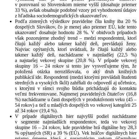
v porovnaní so Slovenskom mierne vyšší (dosahuje priemer
33 %), avšak obsahuje podobné vzory pri vyhodnotení údajov
z hľadiska sociodemografických ukazovateľov.
Podľa zistených výsledkov pravidelne číta knihy iba 20 %
dospelých Slovákov, čo je menej ako priemer EÚ, kde tento
ukazovateľ dosahuje hodnotu 28 %. V obidvoch prípadoch
však pozorujeme zhodný trend – medzi respondentmi, ktorí
čítajú každý alebo takmer každý deň, prevládajú ženy.
Najviac opýtaných, ktorí uvádzali, že čítajú každý alebo
takmer každý deň, nachádzame v najmladšej (22,5 %)
a najstaršej vekovej skupine (20,8 %). V prípade vekovej
skupiny 16 – 24 rokov si tento jav vysvetľujeme tým, že
položená otázka nerozlišovala, o aký druh knižných
publikácií ide. Respondenti (medzi ktorými prevládali študenti
stredných a vysokých škôl) zahŕňali do odpovedí aj učebnice,
s ktorými v rámci svojho štúdia prichádzajú do kontaktu
veľmi frekventovane. Najmenej pravidelných čitateľov (16,8
%) nachádzame u časti dospelých v produktívnom veku (45 –
54 rokov) a tiež u mladých dospelých vo vekovej kategórii 25
až 34 rokov (19,4 %).
V prípade digitálnych hier najvyšší podiel nachádzame
v segmente najmladších respondentov, teda vo vekovej
skupine 16 – 24 rokov, kde pravidelne hrá digitálne hry 28,3
% opýtaných (SR) a 39 % (EÚ). Vek hráčov digitálnych hier
priamo úmerne klesá s narastajúcim vekom účastníkov