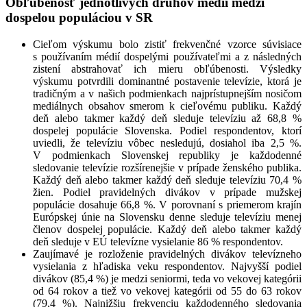
Obľúbenosť jednotlivých druhov médií medzi
dospelou populáciou v SR
Cieľom výskumu bolo zistiť frekvenčné vzorce súvisiace
s používaním médií dospelými používateľmi a z následných
zistení abstrahovať ich mieru obľúbenosti. Výsledky
výskumu potvrdili dominantné postavenie televízie, ktorá je
tradičným a v našich podmienkach najprístupnejším nosičom
mediálnych obsahov smerom k cieľovému publiku. Každý
deň alebo takmer každý deň sleduje televíziu až 68,8 %
dospelej populácie Slovenska. Podiel respondentov, ktorí
uviedli, že televíziu vôbec nesledujú, dosiahol iba 2,5 %.
V podmienkach Slovenskej republiky je každodenné
sledovanie televízie rozšírenejšie v prípade ženského publika.
Každý deň alebo takmer každý deň sleduje televíziu 70,4 %
žien. Podiel pravidelných divákov v prípade mužskej
populácie dosahuje 66,8 %. V porovnaní s priemerom krajín
Európskej únie na Slovensku denne sleduje televíziu menej
členov dospelej populácie. Každý deň alebo takmer každý
deň sleduje v EÚ televízne vysielanie 86 % respondentov.
Zaujímavé je rozloženie pravidelných divákov televízneho
vysielania z hľadiska veku respondentov. Najvyšší podiel
divákov (85,4 %) je medzi seniormi, teda vo vekovej kategórii
od 64 rokov a tiež vo vekovej kategórii od 55 do 63 rokov
(79,4 %). Najnižšiu frekvenciu každodenného sledovania