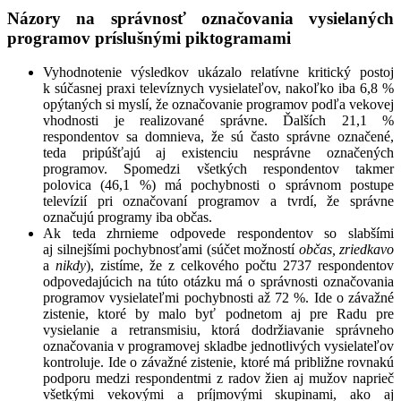
Názory na správnosť označovania vysielaných
programov príslušnými piktogramami
Vyhodnotenie výsledkov ukázalo relatívne kritický postoj
k súčasnej praxi televíznych vysielateľov, nakoľko iba 6,8 %
opýtaných si myslí, že označovanie programov podľa vekovej
vhodnosti je realizované správne. Ďalších 21,1 %
respondentov sa domnieva, že sú často správne označené,
teda pripúšťajú aj existenciu nesprávne označených
programov. Spomedzi všetkých respondentov takmer
polovica (46,1 %) má pochybnosti o správnom postupe
televízií pri označovaní programov a tvrdí, že správne
označujú programy iba občas.
Ak teda zhrnieme odpovede respondentov so slabšími
aj silnejšími pochybnosťami (súčet možností
občas, zriedkavo
a
nikdy
), zistíme, že z celkového počtu 2737 respondentov
odpovedajúcich na túto otázku má o správnosti označovania
programov vysielateľmi pochybnosti až 72 %. Ide o závažné
zistenie, ktoré by malo byť podnetom aj pre Radu pre
vysielanie a retransmisiu, ktorá dodržiavanie správneho
označovania v programovej skladbe jednotlivých vysielateľov
kontroluje. Ide o závažné zistenie, ktoré má približne rovnakú
podporu medzi respondentmi z radov žien aj mužov naprieč
všetkými vekovými a príjmovými skupinami, ako aj