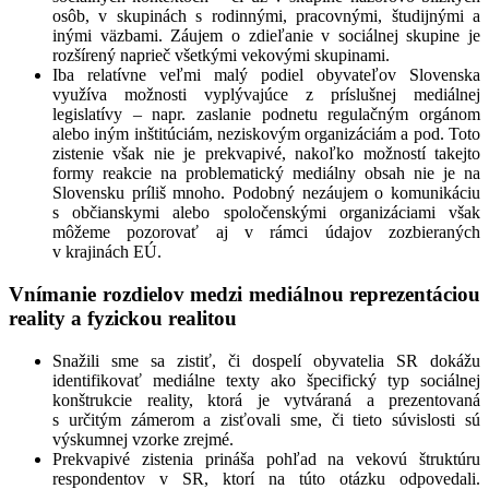
osôb, v skupinách s rodinnými, pracovnými, študijnými a
inými väzbami. Záujem o zdieľanie v sociálnej skupine je
rozšírený naprieč všetkými vekovými skupinami.
Iba relatívne veľmi malý podiel obyvateľov Slovenska
využíva možnosti vyplývajúce z príslušnej mediálnej
legislatívy – napr. zaslanie podnetu regulačným orgánom
alebo iným inštitúciám, neziskovým organizáciám a pod. Toto
zistenie však nie je prekvapivé, nakoľko možností takejto
formy reakcie na problematický mediálny obsah nie je na
Slovensku príliš mnoho. Podobný nezáujem o komunikáciu
s občianskymi alebo spoločenskými organizáciami však
môžeme pozorovať aj v rámci údajov zozbieraných
v krajinách EÚ.
Vnímanie rozdielov medzi mediálnou reprezentáciou
reality a fyzickou realitou
Snažili sme sa zistiť, či dospelí obyvatelia SR dokážu
identifikovať mediálne texty ako špecifický typ sociálnej
konštrukcie reality, ktorá je vytváraná a prezentovaná
s určitým zámerom a zisťovali sme, či tieto súvislosti sú
výskumnej vzorke zrejmé.
Prekvapivé zistenia prináša pohľad na vekovú štruktúru
respondentov v SR, ktorí na túto otázku odpovedali.