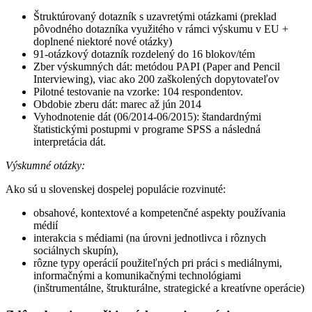
Štruktúrovaný dotazník s uzavretými otázkami (preklad
pôvodného dotazníka využitého v rámci výskumu v EU +
doplnené niektoré nové otázky)
91-otázkový dotazník rozdelený do 16 blokov/tém
Zber výskumných dát: metódou PAPI (Paper and Pencil
Interviewing), viac ako 200 zaškolených dopytovateľov
Pilotné testovanie na vzorke: 104 respondentov.
Obdobie zberu dát: marec až jún 2014
Vyhodnotenie dát (06/2014-06/2015): štandardnými
štatistickými postupmi v programe SPSS a následná
interpretácia dát.
Výskumné otázky:
Ako sú u slovenskej dospelej populácie rozvinuté:
obsahové, kontextové a kompetenčné aspekty používania
médií
interakcia s médiami (na úrovni jednotlivca i rôznych
sociálnych skupín),
rôzne typy operácií použiteľných pri práci s mediálnymi,
informačnými a komunikačnými technológiami
(inštrumentálne, štrukturálne, strategické a kreatívne operácie)