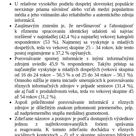
U relatívne vysokého podielu dospelej slovenskej populácie
neexistuje priama súvislosť alebo vzťah medzi popularitou
média a jeho vnímaním ako reliabilného a autentického zdroja
informácií.
Zaujímavým zistením je, že nevšímavosť a ľahostajnosť
k rôznemu spracovaniu identickej udalosti sú najviac
rozšírené v najmladšej (42,4 %) a najstaršej vekovej kategórii
respondentov (53 %). Najmenej sa vyskytuje u mladých
dospelých, teda vo vekovej skupine 25 – 34 rokov, kde tento
postoj registrujeme u 37,2 % opýtaných.
Porovnávanie spornej informácie s inými informačnými
zdrojmi uviedlo 45,9 % respondentov. Takýto prístup sa
najčastejšie vyskytuje u mladých dospelých (veková skupina
od 16 do 24 rokov – 50,5 % a od 25 do 34 rokov – 50,1 %).
Omnoho nižšia je miera iniciatív smerujúcich k porovnávaniu
rôznych informačných zdrojov v prípade seniorov (31,4 %),
ale aj ľudí v produktívnom veku, teda vo vekovej skupine 45
až 54 rokov (31,2 %).
Aspoň príležitostné porovnávanie informácií z rôznych
zdrojov je dôležitým znakom prítomnosti priemerného, príp.
až nadpriemerného stupňa mediálnej gramotnosti.
Zdieľanie názorov a postojov je podľa dostupných výsledkov
jednou z najfrekventovanejších foriem správania
a reagovania. K tomuto zdieľaniu dochádza v rôznych
sociálnych kontextoch – či už v skupine názorovo blízkych