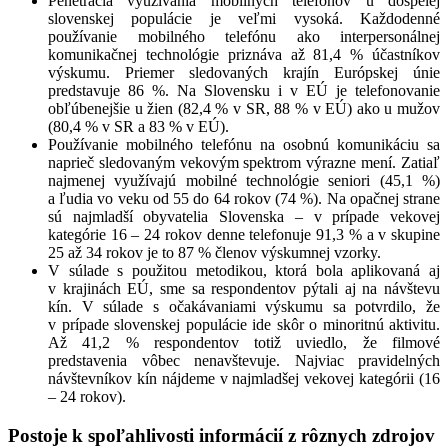
Penetrácia využívania mobilných telefónov u dospelej
slovenskej populácie je veľmi vysoká. Každodenné
používanie mobilného telefónu ako interpersonálnej
komunikačnej technológie priznáva až 81,4 % účastníkov
výskumu. Priemer sledovaných krajín Európskej únie
predstavuje 86 %. Na Slovensku i v EÚ je telefonovanie
obľúbenejšie u žien (82,4 % v SR, 88 % v EÚ) ako u mužov
(80,4 % v SR a 83 % v EÚ).
Používanie mobilného telefónu na osobnú komunikáciu sa
naprieč sledovaným vekovým spektrom výrazne mení. Zatiaľ
najmenej využívajú mobilné technológie seniori (45,1 %)
a ľudia vo veku od 55 do 64 rokov (74 %). Na opačnej strane
sú najmladší obyvatelia Slovenska – v prípade vekovej
kategórie 16 – 24 rokov denne telefonuje 91,3 % a v skupine
25 až 34 rokov je to 87 % členov výskumnej vzorky.
V súlade s použitou metodikou, ktorá bola aplikovaná aj
v krajinách EÚ, sme sa respondentov pýtali aj na návštevu
kín. V súlade s očakávaniami výskumu sa potvrdilo, že
v prípade slovenskej populácie ide skôr o minoritnú aktivitu.
Až 41,2 % respondentov totiž uviedlo, že filmové
predstavenia vôbec nenavštevuje. Najviac pravidelných
návštevníkov kín nájdeme v najmladšej vekovej kategórii (16
– 24 rokov).
Postoje k spoľahlivosti informácií z rôznych zdrojov