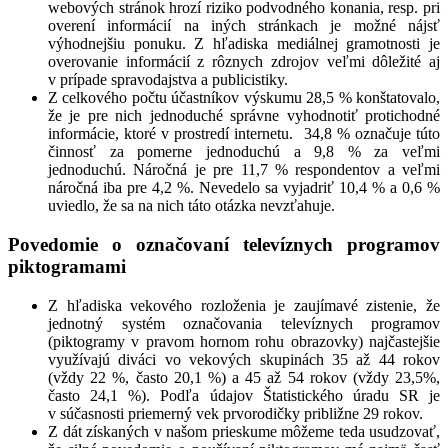
webových stránok hrozí riziko podvodného konania, resp. pri
overení informácií na iných stránkach je možné nájsť
výhodnejšiu ponuku. Z hľadiska mediálnej gramotnosti je
overovanie informácií z rôznych zdrojov veľmi dôležité aj
v prípade spravodajstva a publicistiky.
Z celkového počtu účastníkov výskumu 28,5 % konštatovalo,
že je pre nich jednoduché správne vyhodnotiť protichodné
informácie, ktoré v prostredí internetu. 34,8 % označuje túto
činnosť za pomerne jednoduchú a 9,8 % za veľmi
jednoduchú. Náročná je pre 11,7 % respondentov a veľmi
náročná iba pre 4,2 %. Nevedelo sa vyjadriť 10,4 % a 0,6 %
uviedlo, že sa na nich táto otázka nevzťahuje.
Povedomie o označovaní televíznych programov
piktogramami
Z hľadiska vekového rozloženia je zaujímavé zistenie, že
jednotný systém označovania televíznych programov
(piktogramy v pravom hornom rohu obrazovky) najčastejšie
využívajú diváci vo vekových skupinách 35 až 44 rokov
(vždy 22 %, často 20,1 %) a 45 až 54 rokov (vždy 23,5%,
často 24,1 %). Podľa údajov Štatistického úradu SR je
v súčasnosti priemerný vek prvorodičky približne 29 rokov.
Z dát získaných v našom prieskume môžeme teda usudzovať,