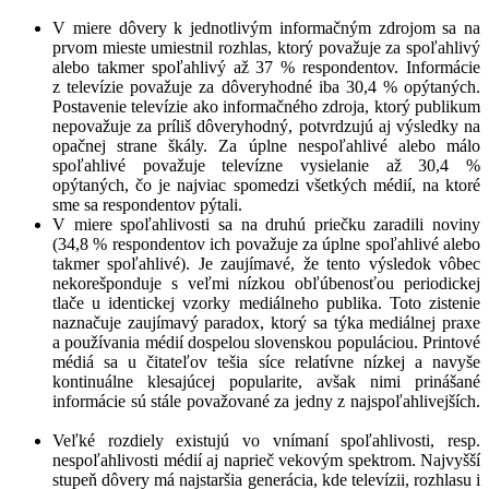
V miere dôvery k jednotlivým informačným zdrojom sa na
prvom mieste umiestnil rozhlas, ktorý považuje za spoľahlivý
alebo takmer spoľahlivý až 37 % respondentov. Informácie
z televízie považuje za dôveryhodné iba 30,4 % opýtaných.
Postavenie televízie ako informačného zdroja, ktorý publikum
nepovažuje za príliš dôveryhodný, potvrdzujú aj výsledky na
opačnej strane škály. Za úplne nespoľahlivé alebo málo
spoľahlivé považuje televízne vysielanie až 30,4 %
opýtaných, čo je najviac spomedzi všetkých médií, na ktoré
sme sa respondentov pýtali.
V miere spoľahlivosti sa na druhú priečku zaradili noviny
(34,8 % respondentov ich považuje za úplne spoľahlivé alebo
takmer spoľahlivé). Je zaujímavé, že tento výsledok vôbec
nekorešponduje s veľmi nízkou obľúbenosťou periodickej
tlače u identickej vzorky mediálneho publika. Toto zistenie
naznačuje zaujímavý paradox, ktorý sa týka mediálnej praxe
a používania médií dospelou slovenskou populáciou. Printové
médiá sa u čitateľov tešia síce relatívne nízkej a navyše
kontinuálne klesajúcej popularite, avšak nimi prinášané
informácie sú stále považované za jedny z najspoľahlivejších.
Veľké rozdiely existujú vo vnímaní spoľahlivosti, resp.
nespoľahlivosti médií aj naprieč vekovým spektrom. Najvyšší
stupeň dôvery má najstaršia generácia, kde televízii, rozhlasu i