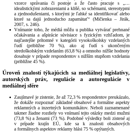
vzorce správania či postoje a že často pracuje s „…
idealistickými zobrazeniami a klišé, so schémami, stereotypmi
a zjednodušeniami, s ktorými je ľahké sa identifikovať alebo
ktoré sa dajú jednoducho zapamätať“ (Mičienka – Jirák,
2007, s. 246).
Vnímanie toho, že médiá môžu u publika vytvárať prehnané
očakávania a ašpirácie súvisiace s fyzickým vzhľadom, je
najčastejšie prítomné v kategórii vysokoškolsky vzdelaných
ľudí (približne 70 %), ako aj ľudí s ukončeným
stredoškolským vzdelaním (63,8 %) a omnoho nižšie hodnoty
dosahuje v prípade respondentov s nižším stupňom vzdelania
(približne 45 %).
Úroveň znalostí týkajúcich sa mediálnej legislatívy,
autorských práv, regulácie a autoregulácie v
mediálnej sfére
Zaujímavé je zistenie, že až 72,3 % respondentov preukázalo,
že dokáže rozpoznať základné obsahové a formálne aspekty
reklamných a inzertných komunikátov. Neboli zaznamenané
takmer žiadne rozdiely vo vnímaní tejto otázky medzi mužmi
(73,8 %) a ženami (73 %). Podobné výsledky boli zistené aj
v prípade krajín EÚ, kde sa k znalosti obsahových
a formálnych aspektov reklamy hlási 75 % opýtaných.