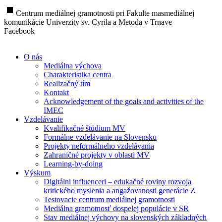
stop
Centrum mediálnej gramotnosti pri Fakulte masmediálnej
komunikácie Univerzity sv. Cyrila a Metoda v Trnave
Facebook
O nás
Mediálna výchova
Charakteristika centra
Realizačný tím
Kontakt
Acknowledgement of the goals and activities of the
IMEC
Vzdelávanie
Kvalifikačné štúdium MV
Formálne vzdelávanie na Slovensku
Projekty neformálneho vzdelávania
Zahraničné projekty v oblasti MV
Learning-by-doing
Výskum
Digitálni influenceri – edukačné roviny rozvoja
kritického myslenia a angažovanosti generácie Z
Testovacie centrum mediálnej gramotnosti
Mediálna gramotnosť dospelej populácie v SR
Stav mediálnej výchovy na slovenských základných