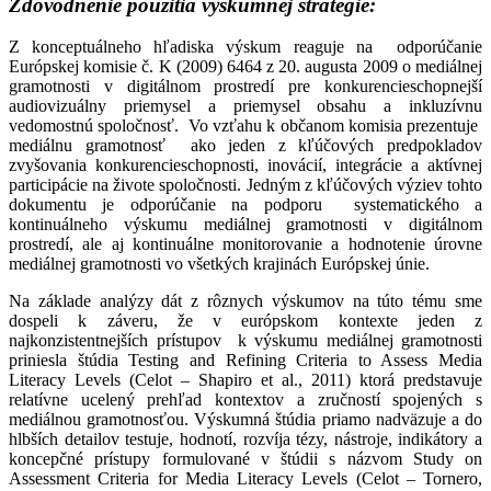
Zdôvodnenie použitia výskumnej stratégie:
Z konceptuálneho hľadiska výskum reaguje na odporúčanie
Európskej komisie č. K (2009) 6464 z 20. augusta 2009 o mediálnej
gramotnosti v digitálnom prostredí pre konkurencieschopnejší
audiovizuálny priemysel a priemysel obsahu a inkluzívnu
vedomostnú spoločnosť. Vo vzťahu k občanom komisia prezentuje
mediálnu gramotnosť ako jeden z kľúčových predpokladov
zvyšovania konkurencieschopnosti, inovácií, integrácie a aktívnej
participácie na živote spoločnosti. Jedným z kľúčových výziev tohto
dokumentu je odporúčanie na podporu systematického a
kontinuálneho výskumu mediálnej gramotnosti v digitálnom
prostredí, ale aj kontinuálne monitorovanie a hodnotenie úrovne
mediálnej gramotnosti vo všetkých krajinách Európskej únie.
Na základe analýzy dát z rôznych výskumov na túto tému sme
dospeli k záveru, že v európskom kontexte jeden z
najkonzistentnejších prístupov k výskumu mediálnej gramotnosti
priniesla štúdia Testing and Refining Criteria to Assess Media
Literacy Levels (Celot – Shapiro et al., 2011) ktorá predstavuje
relatívne ucelený prehľad kontextov a zručností spojených s
mediálnou gramotnosťou. Výskumná štúdia priamo nadväzuje a do
hlbších detailov testuje, hodnotí, rozvíja tézy, nástroje, indikátory a
koncepčné prístupy formulované v štúdii s názvom Study on
Assessment Criteria for Media Literacy Levels (Celot – Tornero,