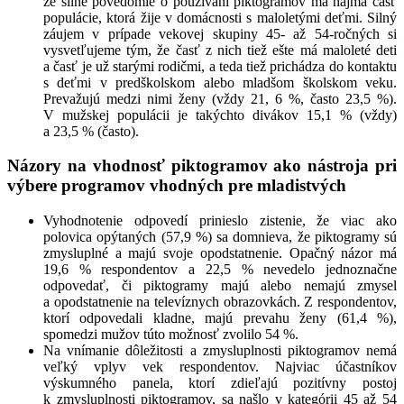
že silné povedomie o používaní piktogramov má najmä časť
populácie, ktorá žije v domácnosti s maloletými deťmi. Silný
záujem v prípade vekovej skupiny 45- až 54-ročných si
vysvetľujeme tým, že časť z nich tiež ešte má maloleté deti
a časť je už starými rodičmi, a teda tiež prichádza do kontaktu
s deťmi v predškolskom alebo mladšom školskom veku.
Prevažujú medzi nimi ženy (vždy 21, 6 %, často 23,5 %).
V mužskej populácii je takýchto divákov 15,1 % (vždy)
a 23,5 % (často).
Názory na vhodnosť piktogramov ako nástroja pri
výbere programov vhodných pre mladistvých
Vyhodnotenie odpovedí prinieslo zistenie, že viac ako
polovica opýtaných (57,9 %) sa domnieva, že piktogramy sú
zmysluplné a majú svoje opodstatnenie. Opačný názor má
19,6 % respondentov a 22,5 % nevedelo jednoznačne
odpovedať, či piktogramy majú alebo nemajú zmysel
a opodstatnenie na televíznych obrazovkách. Z respondentov,
ktorí odpovedali kladne, majú prevahu ženy (61,4 %),
spomedzi mužov túto možnosť zvolilo 54 %.
Na vnímanie dôležitosti a zmysluplnosti piktogramov nemá
veľký vplyv vek respondentov. Najviac účastníkov
výskumného panela, ktorí zdieľajú pozitívny postoj
k zmysluplnosti piktogramov, sa našlo v kategórii 45 až 54