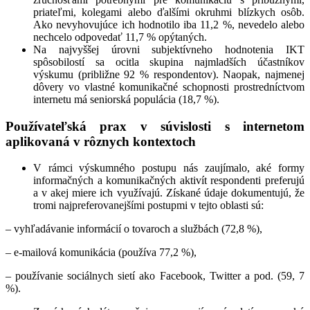
priateľmi, kolegami alebo ďalšími okruhmi blízkych osôb.
Ako nevyhovujúce ich hodnotilo iba 11,2 %, nevedelo alebo
nechcelo odpovedať 11,7 % opýtaných.
Na najvyššej úrovni subjektívneho hodnotenia IKT
spôsobilostí sa ocitla skupina najmladších účastníkov
výskumu (približne 92 % respondentov). Naopak, najmenej
dôvery vo vlastné komunikačné schopnosti prostredníctvom
internetu má seniorská populácia (18,7 %).
Používateľská prax v súvislosti s internetom
aplikovaná v rôznych kontextoch
V rámci výskumného postupu nás zaujímalo, aké formy
informačných a komunikačných aktivít respondenti preferujú
a v akej miere ich využívajú. Získané údaje dokumentujú, že
tromi najpreferovanejšími postupmi v tejto oblasti sú:
– vyhľadávanie informácií o tovaroch a službách (72,8 %),
– e-mailová komunikácia (používa 77,2 %),
– používanie sociálnych sietí ako Facebook, Twitter a pod. (59, 7
%).