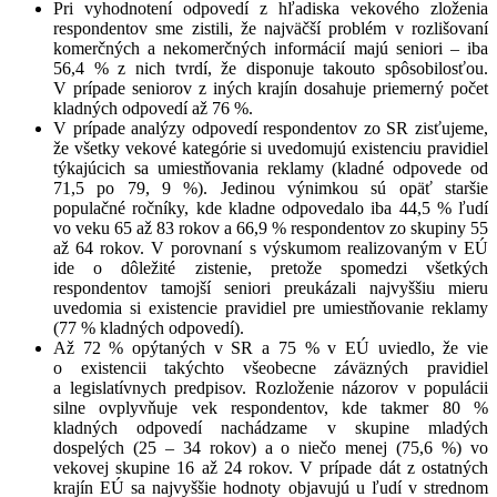
Pri vyhodnotení odpovedí z hľadiska vekového zloženia
respondentov sme zistili, že najväčší problém v rozlišovaní
komerčných a nekomerčných informácií majú seniori – iba
56,4 % z nich tvrdí, že disponuje takouto spôsobilosťou.
V prípade seniorov z iných krajín dosahuje priemerný počet
kladných odpovedí až 76 %.
V prípade analýzy odpovedí respondentov zo SR zisťujeme,
že všetky vekové kategórie si uvedomujú existenciu pravidiel
týkajúcich sa umiestňovania reklamy (kladné odpovede od
71,5 po 79, 9 %). Jedinou výnimkou sú opäť staršie
populačné ročníky, kde kladne odpovedalo iba 44,5 % ľudí
vo veku 65 až 83 rokov a 66,9 % respondentov zo skupiny 55
až 64 rokov. V porovnaní s výskumom realizovaným v EÚ
ide o dôležité zistenie, pretože spomedzi všetkých
respondentov tamojší seniori preukázali najvyššiu mieru
uvedomia si existencie pravidiel pre umiestňovanie reklamy
(77 % kladných odpovedí).
Až 72 % opýtaných v SR a 75 % v EÚ uviedlo, že vie
o existencii takýchto všeobecne záväzných pravidiel
a legislatívnych predpisov. Rozloženie názorov v populácii
silne ovplyvňuje vek respondentov, kde takmer 80 %
kladných odpovedí nachádzame v skupine mladých
dospelých (25 – 34 rokov) a o niečo menej (75,6 %) vo
vekovej skupine 16 až 24 rokov. V prípade dát z ostatných
krajín EÚ sa najvyššie hodnoty objavujú u ľudí v strednom