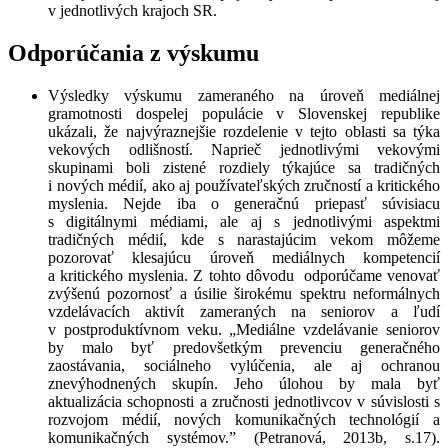
v jednotlivých krajoch SR.
Odporúčania z výskumu
Výsledky výskumu zameraného na úroveň mediálnej
gramotnosti dospelej populácie v Slovenskej republike
ukázali, že najvýraznejšie rozdelenie v tejto oblasti sa týka
vekových odlišností. Naprieč jednotlivými vekovými
skupinami boli zistené rozdiely týkajúce sa tradičných
i nových médií, ako aj používateľských zručností a kritického
myslenia. Nejde iba o generačnú priepasť súvisiacu
s digitálnymi médiami, ale aj s jednotlivými aspektmi
tradičných médií, kde s narastajúcim vekom môžeme
pozorovať klesajúcu úroveň mediálnych kompetencií
a kritického myslenia. Z tohto dôvodu odporúčame venovať
zvýšenú pozornosť a úsilie širokému spektru neformálnych
vzdelávacích aktivít zameraných na seniorov a ľudí
v postproduktívnom veku. „Mediálne vzdelávanie seniorov
by malo byť predovšetkým prevenciu generačného
zaostávania, sociálneho vylúčenia, ale aj ochranou
znevýhodnených skupín. Jeho úlohou by mala byť
aktualizácia schopnosti a zručnosti jednotlivcov v súvislosti s
rozvojom médií, nových komunikačných technológií a
komunikačných systémov.” (Petranová, 2013b, s.17).