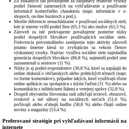
Zo získaných dát považujeme za zaujímavý relatívne vysoký
podiel činností zameraných na vyhľadávanie a používanie
informácií komerčného charakteru (napr. informácie v e-
shopoch, on-line bazároch a pod.).
Menšie diferencie nenachádzame v používaní sociálnych sietí,
kde je mierne vyšší podiel žien (65,3 %) ako mužov (61,5 %).
Zároveň za isté prekvapenie považujeme pomerne nízky
podiel dospelých Slovákov používajúcich sociálne siete.
Frekvencia percentuálneho zastúpenia tejto aktivity zároveň
priamo úmerne klesá so zvyšujúcim sa vekom členov
výskumnej vzorky. Najviac využíva sociálne siete najmladšia
generácia dospelých Slovákov (86,8 %), najmenší podiel sme
zaznamenali u seniorov (11 %).
Nízky je aj podiel respondentov (30,8 %), ktorí sa zapájajú do
online diskusií o občianskych alebo politických témach (napr.
vo forme komentárov), prípadne takých, ktorí využívajú rôzne
online aplikácie na spoluprácu s inými ľuďmi (31 %) alebo na
komunikáciu s inštitúciami štátnej a verejnej správy (32,8 %).
Dospelí obyvatelia Slovenska radi zdieľajú textové, obrazové,
zvukové a iné súbory na sociálnych sieťach (51,6 %),
počúvajú alebo sťahujú hudbu (58,8 %) alebo čítajú online
noviny a magazíny (53,4 %).
Preferované stratégie pri vyhľadávaní informácií na
internete