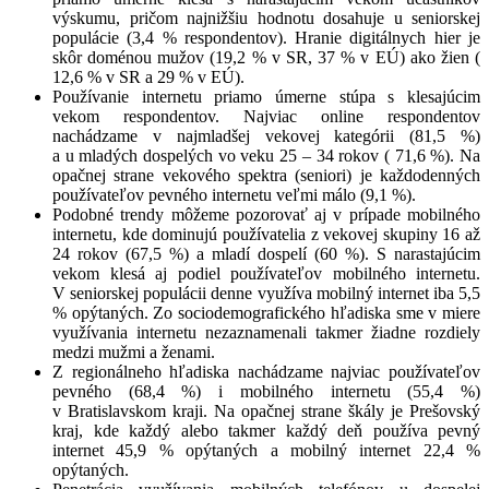
výskumu, pričom najnižšiu hodnotu dosahuje u seniorskej
populácie (3,4 % respondentov). Hranie digitálnych hier je
skôr doménou mužov (19,2 % v SR, 37 % v EÚ) ako žien (
12,6 % v SR a 29 % v EÚ).
Používanie internetu priamo úmerne stúpa s klesajúcim
vekom respondentov. Najviac online respondentov
nachádzame v najmladšej vekovej kategórii (81,5 %)
a u mladých dospelých vo veku 25 – 34 rokov ( 71,6 %). Na
opačnej strane vekového spektra (seniori) je každodenných
používateľov pevného internetu veľmi málo (9,1 %).
Podobné trendy môžeme pozorovať aj v prípade mobilného
internetu, kde dominujú používatelia z vekovej skupiny 16 až
24 rokov (67,5 %) a mladí dospelí (60 %). S narastajúcim
vekom klesá aj podiel používateľov mobilného internetu.
V seniorskej populácii denne využíva mobilný internet iba 5,5
% opýtaných. Zo sociodemografického hľadiska sme v miere
využívania internetu nezaznamenali takmer žiadne rozdiely
medzi mužmi a ženami.
Z regionálneho hľadiska nachádzame najviac používateľov
pevného (68,4 %) i mobilného internetu (55,4 %)
v Bratislavskom kraji. Na opačnej strane škály je Prešovský
kraj, kde každý alebo takmer každý deň používa pevný
internet 45,9 % opýtaných a mobilný internet 22,4 %
opýtaných.