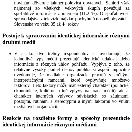
novinám dôveruje takmer polovica opýtaných. Seniori však
najmenej zo všetkých vekových skupín považujú za
spoľahlivé informácie z internetu (11,2 %). O spoľahlivosti
spravodajstva z televízie najviac pochybujú dospelí obyvatelia
Slovenska vo veku 35 až 44 rokov.
Postoje k spracovaniu identickej informácie rôznymi
druhmi médií
Viac ako dve tretiny respondentov si uvedomujú, že
jednotlivé typy médií prezentujú identické udalosti alebo
informácie z rôznych uhlov pohľadu. Vyplýva z toho, že
relatívne vysoký podiel členov publika si aspoň implicitne
uvedomuje, že mediálne organizácie pracujú s určitými
interpretačnými rámcami, ktoré ovplyvňuje množstvo
faktorov. Tieto faktory môžu mať externý charakter (politické,
ekonomické, kultúrne a iné vplyvy na prácu médií), ale aj
charakter interných vplyvov súvisiacich so záujmami,
postojmi, rutinami a stereotypmi a inými faktormi vo vnútri
mediálnych organizácií.
Reakcie na rozdielne formy a spôsoby prezentácie
identickej informácie rôznymi médiami