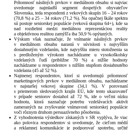
Prítomnosť násilných prvkov v mediálnom obsahu si najviac
uvedomuje najmladší segment dospelých obyvateľov
Slovenska, teda respondenti z vekových skupín 16 – 24 rokov
(70,8 %) a 25 – 34 rokov (71,2 %). Na opačnej škále spektra
sú postoje seniorskej populácie (veková skupina 64+), kde sa
nad rozdielmi medzi mediálnou reprezentáciou reality
a objektívnou realitou zamýšľa iba 50,9 % opýtaných.
Výskum však naznačuje, že vnímanie násilných prvkov
v mediálnom obsahu narastá v súvislosti s najvyšším
dosiahnutým vzdelaním, kde najvyššiu mieru stotožnenia sa
s predloženým výrokom nachádzame u vysokoškolsky
vzdelaných ľudí (približne 70 %) a nižšie hodnoty
nachádzame u respondentov s nižším stupňom dosiahnutého
vzdelania (45 až 52 %).
Najmenej respondentov, ktorí si uvedomujú prítomnosť
marketingových prvkov v mediálnom obsahu, nachádzame
v najstaršej vekovej skupine (34,1 %). V porovnaní
s priemerom sledovaných krajín EÚ, kde tento ukazovateľ
v prípade seniorov dosiahol až 72 %, ide o veľmi nízku
hodnotu, ktorá naznačuje potrebu vzdelávacích aktivít
zameraných na zvyšovanie vnímavosti seniorskej populácie
voči rôznym druhom persuazívneho pôsobenia.
Z vyhodnotenia výsledkov získaných v SR vyplýva, že viac
ako polovica respondentov si uvedomuje, že cieľom médií
a reklamnej komunikácie je podporovať spotrebu, určité