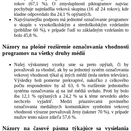
rokov (67,1 %). O zmysluplnosti piktogramov najviac
pochybuje najmladšia veková skupina (16 až 24 rokov), kde
kladne odpovedalo iba 24,1 % opýtaných.
Najvýraznejšiu podporu má jednotné označovanie programov
u skupín s vysokoškolským a stredoškolským vzdelaním
(približne 60 %), v prípade ľudí so základným vzdelaním to
bolo 45,8 %.
Názory na plošné rozšírenie označovania vhodnosti
programov na všetky druhy médií
Našej výskumnej vzorky sme sa preto opýtali, či by
považovali za vhodné, ak by sa jednotný systém označovania
vekovej vhodnosti týkal aj iných médií (teda nielen televízie).
Výsledky boli pomerne prekvapivé, nakoľko z celkového
počtu respondentov by až 63, 6 % rozšírenie jednotného
systému označovania aj na iné médiá uvítalo. Proti by bolo
iba 12,1 % opýtaných a 24,2 % sa k téme nevedelo alebo
nechcelo vyjadriť. Medzi priaznivcami povinného
označovania mediálnych komunikátov symbolmi vekovej
vhodnosti výrazne prevažovali ženy (takmer 70 %), v prípade
mužov tento názor zdieľa 57,6 %.
Názory na časové pásma týkajúce sa vysielania