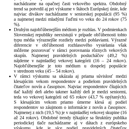
nachádzame na opačnej časti vekového spektra. Obdobný
trend sa potvrdil aj pri výskume v štátoch Európskej únie, kde
najviac divákov nachádzame v seniorskej populácii (95 %)
a najmenej medzi mladými ľuďmi vo veku do 24 rokov (75
%).
Druhým najobľúbenejším médiom je rozhlas. V podmienkach
Slovenskej republiky neexistujú v prípade obľúbenosti tohto
typu média výraznejšie rozdiely medzi pohlaviami. Výrazné
diferencie v obľúbenosti rozhlasového vysielania však
môžeme pozorovať v rámci porovnania rôznych vekových
skupín. Najmenej pravidelných poslucháčov (49,2 %)
nájdeme v najmladšej vekovej kategórii (16 – 24 rokov).
Najobľúbenejšie je toto médium u dospelej populácie
v strednom veku (45 – 54 rokov).
V rámci výskumu sa ukázala aj priama súvislosť medzi
klesajúcim vekom respondentov a podielom pravidelných
čitateľov novín a časopisov. Najviac respondentov čítajúcich
tlač každý deň alebo takmer každý deň je medzi seniormi,
teda vo vekovej kategórii od 65 rokov (43,7 % opýtaných).
S klesajúcim vekom priamo úmerne klesá aj podiel
respondentov so záujmom o informácie z novín a časopisov.
Najmenej z nich (19,5 %) je v najmladšej vekovej skupine (16
až 24 rokov). Obdobné trendy týkajúce sa štruktúry publika
periodickej tlače nachádzame aj v dátach z európskeho
výskumu, kde je síce podiel pravidelných čitateľov