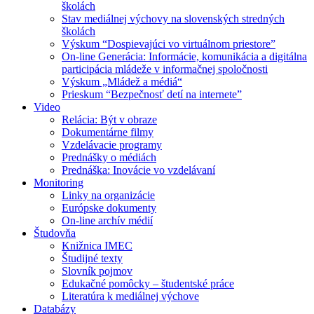
školách
Stav mediálnej výchovy na slovenských stredných
školách
Výskum “Dospievajúci vo virtuálnom priestore”
On-line Generácia: Informácie, komunikácia a digitálna
participácia mládeže v informačnej spoločnosti
Výskum „Mládež a médiá“
Prieskum “Bezpečnosť detí na internete”
Video
Relácia: Být v obraze
Dokumentárne filmy
Vzdelávacie programy
Prednášky o médiách
Prednáška: Inovácie vo vzdelávaní
Monitoring
Linky na organizácie
Európske dokumenty
On-line archív médií
Študovňa
Knižnica IMEC
Študijné texty
Slovník pojmov
Edukačné pomôcky – študentské práce
Literatúra k mediálnej výchove
Databázy