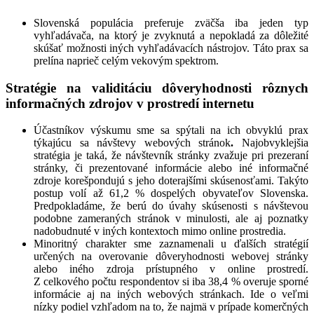
Slovenská populácia preferuje zväčša iba jeden typ
vyhľadávača, na ktorý je zvyknutá a nepokladá za dôležité
skúšať možnosti iných vyhľadávacích nástrojov. Táto prax sa
prelína naprieč celým vekovým spektrom.
Stratégie na validitáciu dôveryhodnosti rôznych
informačných zdrojov v prostredí internetu
Účastníkov výskumu sme sa spýtali na ich obvyklú prax
týkajúcu sa návštevy webových stránok
.
Najobvyklejšia
stratégia je taká, že návštevník stránky zvažuje pri prezeraní
stránky, či prezentované informácie alebo iné informačné
zdroje korešpondujú s jeho doterajšími skúsenosťami. Takýto
postup volí až 61,2 % dospelých obyvateľov Slovenska.
Predpokladáme, že berú do úvahy skúsenosti s návštevou
podobne zameraných stránok v minulosti, ale aj poznatky
nadobudnuté v iných kontextoch mimo online prostredia.
Minoritný charakter sme zaznamenali u ďalších stratégií
určených na overovanie dôveryhodnosti webovej stránky
alebo iného zdroja prístupného v online prostredí.
Z celkového počtu respondentov si iba 38,4 % overuje sporné
informácie aj na iných webových stránkach. Ide o veľmi
nízky podiel vzhľadom na to, že najmä v prípade komerčných