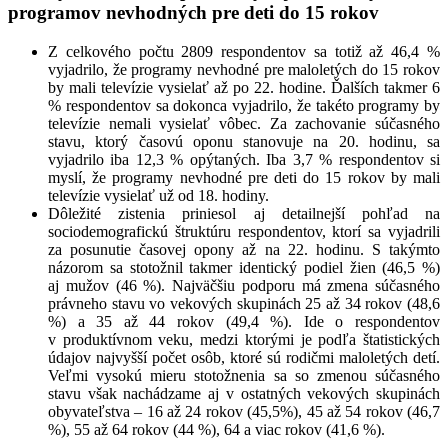
programov nevhodných pre deti do 15 rokov
Z celkového počtu 2809 respondentov sa totiž až 46,4 %
vyjadrilo, že programy nevhodné pre maloletých do 15 rokov
by mali televízie vysielať až po 22. hodine. Ďalších takmer 6
% respondentov sa dokonca vyjadrilo, že takéto programy by
televízie nemali vysielať vôbec. Za zachovanie súčasného
stavu, ktorý časovú oponu stanovuje na 20. hodinu, sa
vyjadrilo iba 12,3 % opýtaných. Iba 3,7 % respondentov si
myslí, že programy nevhodné pre deti do 15 rokov by mali
televízie vysielať už od 18. hodiny.
Dôležité zistenia priniesol aj detailnejší pohľad na
sociodemografickú štruktúru respondentov, ktorí sa vyjadrili
za posunutie časovej opony až na 22. hodinu. S takýmto
názorom sa stotožnil takmer identický podiel žien (46,5 %)
aj mužov (46 %). Najväčšiu podporu má zmena súčasného
právneho stavu vo vekových skupinách 25 až 34 rokov (48,6
%) a 35 až 44 rokov (49,4 %). Ide o respondentov
v produktívnom veku, medzi ktorými je podľa štatistických
údajov najvyšší počet osôb, ktoré sú rodičmi maloletých detí.
Veľmi vysokú mieru stotožnenia sa so zmenou súčasného
stavu však nachádzame aj v ostatných vekových skupinách
obyvateľstva – 16 až 24 rokov (45,5%), 45 až 54 rokov (46,7
%), 55 až 64 rokov (44 %), 64 a viac rokov (41,6 %).