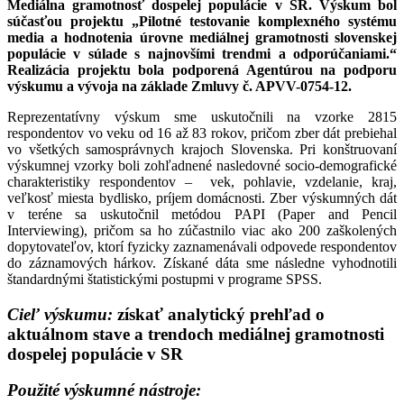
Mediálna gramotnosť dospelej populácie v SR. Výskum bol
súčasťou projektu „Pilotné testovanie komplexného systému
media a hodnotenia úrovne mediálnej gramotnosti slovenskej
populácie v súlade s najnovšími trendmi a odporúčaniami.“
Realizácia projektu bola podporená Agentúrou na podporu
výskumu a vývoja na základe Zmluvy č. APVV-0754-12.
Reprezentatívny výskum sme uskutočnili na vzorke 2815
respondentov vo veku od 16 až 83 rokov, pričom zber dát prebiehal
vo všetkých samosprávnych krajoch Slovenska. Pri konštruovaní
výskumnej vzorky boli zohľadnené nasledovné socio-demografické
charakteristiky respondentov – vek, pohlavie, vzdelanie, kraj,
veľkosť miesta bydlisko, príjem domácnosti. Zber výskumných dát
v teréne sa uskutočnil metódou PAPI (Paper and Pencil
Interviewing), pričom sa ho zúčastnilo viac ako 200 zaškolených
dopytovateľov, ktorí fyzicky zaznamenávali odpovede respondentov
do záznamových hárkov. Získané dáta sme následne vyhodnotili
štandardnými štatistickými postupmi v programe SPSS.
Cieľ výskumu:
získať analytický prehľad o
aktuálnom stave a trendoch mediálnej gramotnosti
dospelej populácie v SR
Použité výskumné nástroje: