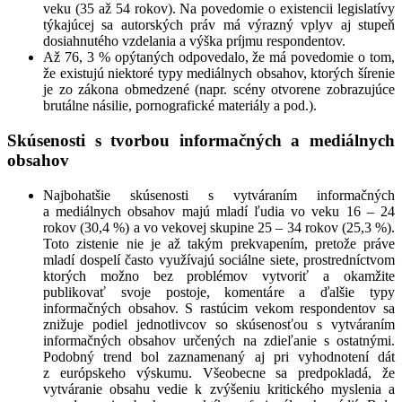
veku (35 až 54 rokov). Na povedomie o existencii legislatívy
týkajúcej sa autorských práv má výrazný vplyv aj stupeň
dosiahnutého vzdelania a výška príjmu respondentov.
Až 76, 3 % opýtaných odpovedalo, že má povedomie o tom,
že existujú niektoré typy mediálnych obsahov, ktorých šírenie
je zo zákona obmedzené (napr. scény otvorene zobrazujúce
brutálne násilie, pornografické materiály a pod.).
Skúsenosti s tvorbou informačných a mediálnych
obsahov
Najbohatšie skúsenosti s vytváraním informačných
a mediálnych obsahov majú mladí ľudia vo veku 16 – 24
rokov (30,4 %) a vo vekovej skupine 25 – 34 rokov (25,3 %).
Toto zistenie nie je až takým prekvapením, pretože práve
mladí dospelí často využívajú sociálne siete, prostredníctvom
ktorých možno bez problémov vytvoriť a okamžite
publikovať svoje postoje, komentáre a ďalšie typy
informačných obsahov. S rastúcim vekom respondentov sa
znižuje podiel jednotlivcov so skúsenosťou s vytváraním
informačných obsahov určených na zdieľanie s ostatnými.
Podobný trend bol zaznamenaný aj pri vyhodnotení dát
z európskeho výskumu. Všeobecne sa predpokladá, že
vytváranie obsahu vedie k zvýšeniu kri­tického myslenia a