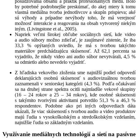
posudzovania obsahu a praktík profesionálnych mé­dií. Bolo
by potrebné podrobnejšie preskúmať, do akej miery k tomu
vlastná mediálna tvorba jednotlivcov a skupín prispieva; aké
sú výhody a prípadne nevýhody toho, že má verejnosť
možnosť interakcie a reago­vania na obsah vytvorený niekým
iným. (Livingstone et al., 2005).
Napriek veľmi širokej obľube sociálnych sietí, kde video
a audio súbory možno zdieľať, je zaujímavé zistenie, že iba
33,3 % opýtaných uviedlo, že má s tvorbou takýchto
materiálov predchádzajúcu skúsenosť. Až 62,1 percenta sa
vyjadrilo, že nikdy video ani audio súbor nevytvárali, 4,5 %
sa odmietlo alebo nevedelo vyjadriť.
Z hľadiska vekového zloženia sme najnižší podiel odpovedí
deklarujúcich osobnú skúsenosť s audiovizuálnou tvorbou
zaznamenali v seniorskej kategórii (4,3 %). Podľa očakávaní
sa na druhej strane spektra ocitli najmladšie vekové skupiny
(16 – 24 rokov a 25 – 34 rokov), kde osobné skúsenosti
s takýmito tvorivými aktivitami potvrdilo 51,3 % a 46,3 %
respondentov. Podobne ako pri iných odpovediach dáta
ukázali, že viac skúseností s tvorbou audio a video produktov
majú ľudia s vysokoškolským a stredoškolským vzdelaním,
najnižšie ľudia so základným vzdelaním.
Využívanie mediálnych technológií a sietí na pasívne