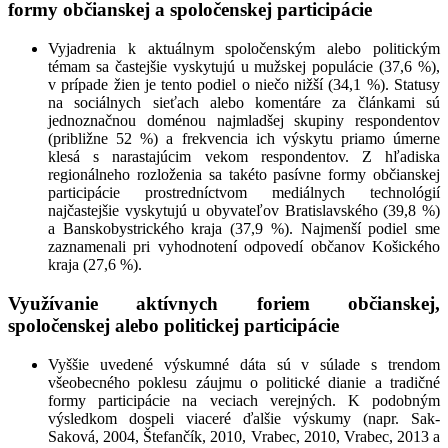
formy občianskej a spoločenskej participácie
Vyjadrenia k aktuálnym spoločenským alebo politickým
témam sa častejšie vyskytujú u mužskej populácie (37,6 %),
v prípade žien je tento podiel o niečo nižší (34,1 %). Statusy
na sociálnych sieťach alebo komentáre za článkami sú
jednoznačnou doménou najmladšej skupiny respondentov
(približne 52 %) a frekvencia ich výskytu priamo úmerne
klesá s narastajúcim vekom respondentov. Z hľadiska
regionálneho rozloženia sa takéto pasívne formy občianskej
participácie prostredníctvom mediálnych technológií
najčastejšie vyskytujú u obyvateľov Bratislavského (39,8 %)
a Banskobystrického kraja (37,9 %). Najmenší podiel sme
zaznamenali pri vyhodnotení odpovedí občanov Košického
kraja (27,6 %).
Využívanie aktívnych foriem občianskej,
spoločenskej alebo politickej participácie
Vyššie uvedené výskumné dáta sú v súlade s trendom
všeobecného poklesu záujmu o politické dianie a tradičné
formy participácie na veciach verejných. K podobným
výsledkom dospeli viaceré ďalšie výskumy (napr. Sak-
Saková, 2004, Štefančík, 2010, Vrabec, 2010, Vrabec, 2013 a