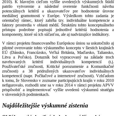
2010). K hlavným cieľom vyššie uvedených výskumných štúdií
patrilo vytvorenie a následné overenie funkčnosti návrhu
potenciálnych kritérií a ukazovateľov pre hodnotenie úrovne
mediálnej gramotnosti v Európe. Výsledkom tohto zadania je
orientačný rámec, ktorý zahŕňa tzv. individuálne kompetencie a
faktory prostredia v oblasti médií. Štruktúru tohto konceptuálneho
prístupu podrobne popisujú jednotlivé kritériá hodnotenia a
komponenty, ktoré sú ich súčasťou, ale aj nadväzujúce indikátory.
V rámci projektu financovaného Európskou úniou sa uskutočnilo aj
pilotné overovanie tohto výskumného konceptu v šiestich krajinách
EÚ (Dánsko, Francúzsko, Veľká Británia, Maďarsko, Taliansko,
Litva a Poľsko). Dotazník bol vypracovaný na základe troch
navrhovaných kritérií individuálnych kompetencií (t.j.
Používateľské zručnosti, Kritické porozumenie a Komunikačné
zručnosti) a 38 pridružených ukazovateľov individuálnych
kompetencií (napr. Počítačové a internetové zručnosti). Vzhľadom
k tomu, že Slovensko v zozname participujúcich krajín v roku 2010
nefigurovalo, rozhodli sme sa v roku 2014 v rámci projektu APVV
prispôsobiť a implementovať vyššie uvedenú výskumnú stratégiu
v slovenských podmienkach.
Najdôležitejšie výskumné zistenia