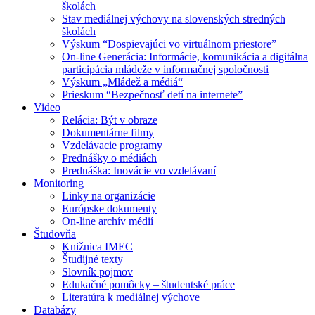
školách
Stav mediálnej výchovy na slovenských stredných
školách
Výskum “Dospievajúci vo virtuálnom priestore”
On-line Generácia: Informácie, komunikácia a digitálna
participácia mládeže v informačnej spoločnosti
Výskum „Mládež a médiá“
Prieskum “Bezpečnosť detí na internete”
Video
Relácia: Být v obraze
Dokumentárne filmy
Vzdelávacie programy
Prednášky o médiách
Prednáška: Inovácie vo vzdelávaní
Monitoring
Linky na organizácie
Európske dokumenty
On-line archív médií
Študovňa
Knižnica IMEC
Študijné texty
Slovník pojmov
Edukačné pomôcky – študentské práce
Literatúra k mediálnej výchove
Databázy