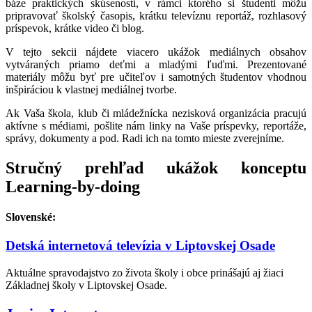
báze praktických skúseností, v rámci ktorého si študenti môžu
pripravovať školský časopis, krátku televíznu reportáž, rozhlasový
príspevok, krátke video či blog.
V tejto sekcii nájdete viacero ukážok mediálnych obsahov
vytváraných priamo deťmi a mladými ľuďmi. Prezentované
materiály môžu byť pre učiteľov i samotných študentov vhodnou
inšpiráciou k vlastnej mediálnej tvorbe.
Ak Vaša škola, klub či mládežnícka nezisková organizácia pracujú
aktívne s médiami, pošlite nám linky na Vaše príspevky, reportáže,
správy, dokumenty a pod. Radi ich na tomto mieste zverejníme.
Stručný prehľad ukážok konceptu
Learning-by-doing
Slovenské:
Detská internetová televízia v Liptovskej Osade
Aktuálne spravodajstvo zo života školy i obce prinášajú aj žiaci
Základnej školy v Liptovskej Osade.