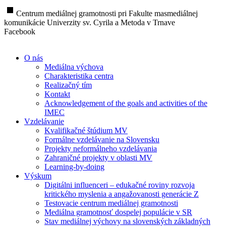
stop
Centrum mediálnej gramotnosti pri Fakulte masmediálnej
komunikácie Univerzity sv. Cyrila a Metoda v Trnave
Facebook
O nás
Mediálna výchova
Charakteristika centra
Realizačný tím
Kontakt
Acknowledgement of the goals and activities of the
IMEC
Vzdelávanie
Kvalifikačné štúdium MV
Formálne vzdelávanie na Slovensku
Projekty neformálneho vzdelávania
Zahraničné projekty v oblasti MV
Learning-by-doing
Výskum
Digitálni influenceri – edukačné roviny rozvoja
kritického myslenia a angažovanosti generácie Z
Testovacie centrum mediálnej gramotnosti
Mediálna gramotnosť dospelej populácie v SR
Stav mediálnej výchovy na slovenských základných