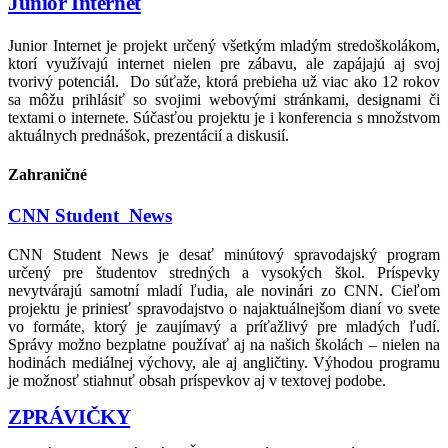
Junior Internet
Junior Internet je projekt určený všetkým mladým stredoškolákom,
ktorí využívajú internet nielen pre zábavu, ale zapájajú aj svoj
tvorivý potenciál. Do súťaže, ktorá prebieha už viac ako 12 rokov
sa môžu prihlásiť so svojimi webovými stránkami, designami či
textami o internete. Súčasťou projektu je i konferencia s množstvom
aktuálnych prednášok, prezentácií a diskusií.
Zahraničné
CNN Student News
CNN Student News je desať minútový spravodajský program
určený pre študentov stredných a vysokých škol. Príspevky
nevytvárajú samotní mladí ľudia, ale novinári zo CNN. Cieľom
projektu je priniesť spravodajstvo o najaktuálnejšom dianí vo svete
vo formáte, ktorý je zaujímavý a príťažlivý pre mladých ľudí.
Správy možno bezplatne používať aj na našich školách – nielen na
hodinách mediálnej výchovy, ale aj angličtiny. Výhodou programu
je možnosť stiahnuť obsah príspevkov aj v textovej podobe.
ZPRÁVIČKY