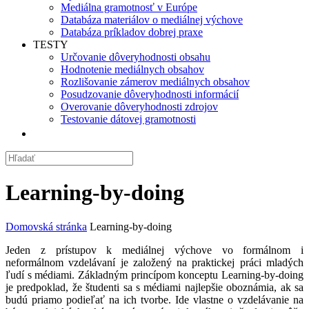
Mediálna gramotnosť v Európe
Databáza materiálov o mediálnej výchove
Databáza príkladov dobrej praxe
TESTY
Určovanie dôveryhodnosti obsahu
Hodnotenie mediálnych obsahov
Rozlišovanie zámerov mediálnych obsahov
Posudzovanie dôveryhodnosti informácií
Overovanie dôveryhodnosti zdrojov
Testovanie dátovej gramotnosti
Learning-by-doing
Domovská stránka
Learning-by-doing
Jeden z prístupov k mediálnej výchove vo formálnom i
neformálnom vzdelávaní je založený na praktickej práci mladých
ľudí s médiami. Základným princípom konceptu Learning-by-doing
je predpoklad, že študenti sa s médiami najlepšie oboznámia, ak sa
budú priamo podieľať na ich tvorbe. Ide vlastne o vzdelávanie na