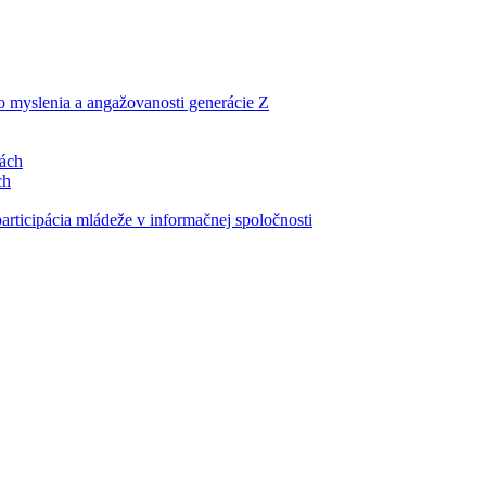
ho myslenia a angažovanosti generácie Z
lách
ch
articipácia mládeže v informačnej spoločnosti