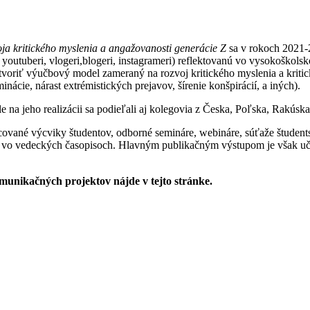
ja kritického myslenia a angažovanosti generácie Z
sa v rokoch 2021-
youtuberi, vlogeri,blogeri, instagrameri) reflektovanú vo vysokoškols
tvoriť výučbový model zameraný na rozvoj kritického myslenia a krit
ácie, nárast extrémistických prejavov, šírenie konšpirácií, a iných).
ale na jeho realizácii sa podieľali aj kolegovia z Česka, Poľska, Rakús
ncované výcviky študentov, odborné semináre, webináre, súťaže študent
né vo vedeckých časopisoch. Hlavným publikačným výstupom je však uč
munikačných projektov nájde v tejto stránke.