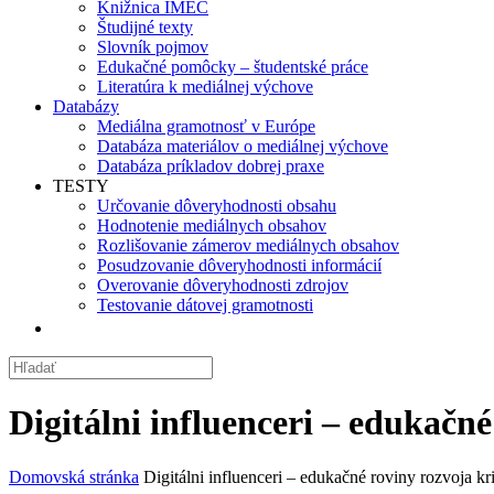
Knižnica IMEC
Študijné texty
Slovník pojmov
Edukačné pomôcky – študentské práce
Literatúra k mediálnej výchove
Databázy
Mediálna gramotnosť v Európe
Databáza materiálov o mediálnej výchove
Databáza príkladov dobrej praxe
TESTY
Určovanie dôveryhodnosti obsahu
Hodnotenie mediálnych obsahov
Rozlišovanie zámerov mediálnych obsahov
Posudzovanie dôveryhodnosti informácií
Overovanie dôveryhodnosti zdrojov
Testovanie dátovej gramotnosti
Digitálni influenceri – edukačn
Domovská stránka
Digitálni influenceri – edukačné roviny rozvoja k