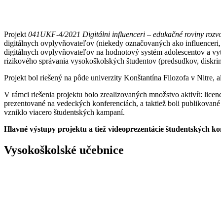
Projekt
041UKF-4/2021 Digitálni influenceri – edukačné roviny rozvo
digitálnych ovplyvňovateľov (niekedy označovaných ako influenceri, 
digitálnych ovplyvňovateľov na hodnotový systém adolescentov a vy
rizikového správania vysokoškolských študentov (predsudkov, diskrimin
Projekt bol riešený na pôde univerzity Konštantína Filozofa v Nitre, 
V rámci riešenia projektu bolo zrealizovaných množstvo aktivít: lice
prezentované na vedeckých konferenciách, a taktiež boli publikova
vzniklo viacero študentských kampaní.
Hlavné výstupy projektu a tiež videoprezentácie študentských ko
Vysokoškolské učebnice