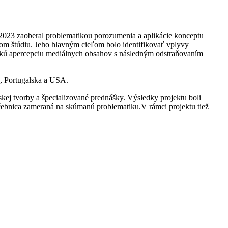
2023 zaoberal problematikou porozumenia a aplikácie konceptu
kom štúdiu. Jeho hlavným cieľom bolo identifikovať vplyvy
ickú apercepciu mediálnych obsahov s následným odstraňovaním
ka, Portugalska a USA.
skej tvorby a špecializované prednášky. Výsledky projektu boli
ebnica zameraná na skúmanú problematiku.V rámci projektu tiež