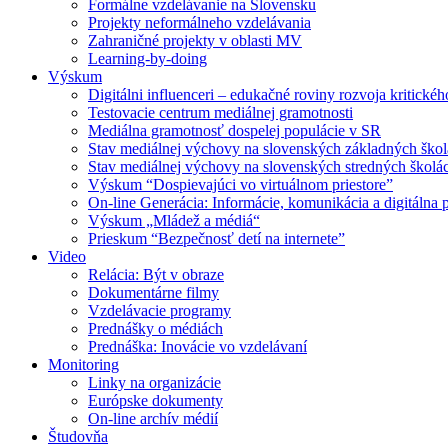
Formálne vzdelávanie na Slovensku
Projekty neformálneho vzdelávania
Zahraničné projekty v oblasti MV
Learning-by-doing
Výskum
Digitálni influenceri – edukačné roviny rozvoja kritické
Testovacie centrum mediálnej gramotnosti
Mediálna gramotnosť dospelej populácie v SR
Stav mediálnej výchovy na slovenských základných ško
Stav mediálnej výchovy na slovenských stredných školá
Výskum “Dospievajúci vo virtuálnom priestore”
On-line Generácia: Informácie, komunikácia a digitálna p
Výskum „Mládež a médiá“
Prieskum “Bezpečnosť detí na internete”
Video
Relácia: Být v obraze
Dokumentárne filmy
Vzdelávacie programy
Prednášky o médiách
Prednáška: Inovácie vo vzdelávaní
Monitoring
Linky na organizácie
Európske dokumenty
On-line archív médií
Študovňa