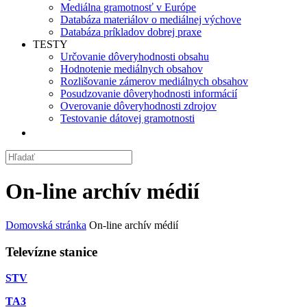
Mediálna gramotnosť v Európe
Databáza materiálov o mediálnej výchove
Databáza príkladov dobrej praxe
TESTY
Určovanie dôveryhodnosti obsahu
Hodnotenie mediálnych obsahov
Rozlišovanie zámerov mediálnych obsahov
Posudzovanie dôveryhodnosti informácií
Overovanie dôveryhodnosti zdrojov
Testovanie dátovej gramotnosti
On-line archív médií
Domovská stránka
On-line archív médií
Televízne stanice
STV
TA3