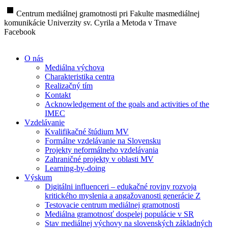
stop
Centrum mediálnej gramotnosti pri Fakulte masmediálnej
komunikácie Univerzity sv. Cyrila a Metoda v Trnave
Facebook
O nás
Mediálna výchova
Charakteristika centra
Realizačný tím
Kontakt
Acknowledgement of the goals and activities of the
IMEC
Vzdelávanie
Kvalifikačné štúdium MV
Formálne vzdelávanie na Slovensku
Projekty neformálneho vzdelávania
Zahraničné projekty v oblasti MV
Learning-by-doing
Výskum
Digitálni influenceri – edukačné roviny rozvoja
kritického myslenia a angažovanosti generácie Z
Testovacie centrum mediálnej gramotnosti
Mediálna gramotnosť dospelej populácie v SR
Stav mediálnej výchovy na slovenských základných