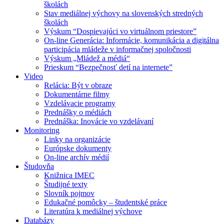
školách
Stav mediálnej výchovy na slovenských stredných
školách
Výskum “Dospievajúci vo virtuálnom priestore”
On-line Generácia: Informácie, komunikácia a digitálna
participácia mládeže v informačnej spoločnosti
Výskum „Mládež a médiá“
Prieskum “Bezpečnosť detí na internete”
Video
Relácia: Být v obraze
Dokumentárne filmy
Vzdelávacie programy
Prednášky o médiách
Prednáška: Inovácie vo vzdelávaní
Monitoring
Linky na organizácie
Európske dokumenty
On-line archív médií
Študovňa
Knižnica IMEC
Študijné texty
Slovník pojmov
Edukačné pomôcky – študentské práce
Literatúra k mediálnej výchove
Databázy