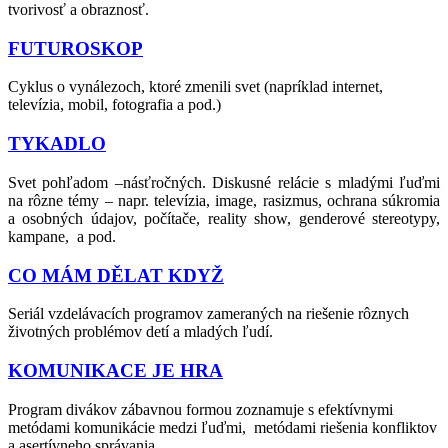
tvorivosť a obraznosť.
FUTUROSKOP
Cyklus o vynálezoch, ktoré zmenili svet (napríklad internet,
televízia, mobil, fotografia a pod.)
TYKADLO
Svet pohľadom –násťročných. Diskusné relácie s mladými ľuďmi
na rôzne témy – napr. televízia, image, rasizmus, ochrana súkromia
a osobných údajov, počítače, reality show, genderové stereotypy,
kampane, a pod.
CO MÁM DĚLAT KDYŽ
Seriál vzdelávacích programov zameraných na riešenie rôznych
životných problémov detí a mladých ľudí.
KOMUNIKACE JE HRA
Program divákov zábavnou formou zoznamuje s efektívnymi
metódami komunikácie medzi ľuďmi, metódami riešenia konfliktov
a asertívneho správania.