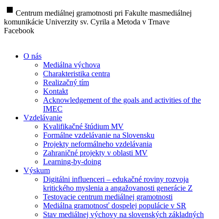
stop
Centrum mediálnej gramotnosti pri Fakulte masmediálnej
komunikácie Univerzity sv. Cyrila a Metoda v Trnave
Facebook
O nás
Mediálna výchova
Charakteristika centra
Realizačný tím
Kontakt
Acknowledgement of the goals and activities of the
IMEC
Vzdelávanie
Kvalifikačné štúdium MV
Formálne vzdelávanie na Slovensku
Projekty neformálneho vzdelávania
Zahraničné projekty v oblasti MV
Learning-by-doing
Výskum
Digitálni influenceri – edukačné roviny rozvoja
kritického myslenia a angažovanosti generácie Z
Testovacie centrum mediálnej gramotnosti
Mediálna gramotnosť dospelej populácie v SR
Stav mediálnej výchovy na slovenských základných