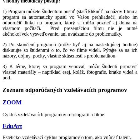
Vhodný metodický postup:
1) Program môžete študentom pustiť (stačí kliknúť na názov filmu a
program sa automaticky spustí vo Vašou prehliadači), alebo im
odporučiť linku na program, ktorý si môžu pozrieť aj doma na
vlastnom počítači. Pred prezentáciou filmu nie je nutné
akéhokoľvek vysvetľovanie, ani uvádzanie do problematiky.
2) Po skončení programu (môže byť aj na nasledujúcej hodine)
diskutujte so študentmi o to, čo vo filme videli. Pýtajte sa na ich
názory, dojmy, pocity, vlastné skúsenosti s problematikou.
3) K téme, ktorej sa program venoval, môžu študenti pripraviť
vlastné materiály – napríklad esej, koláž, fotografie, krátke videá a
pod.
Zoznam odporúčaných vzdelávacích programov
ZOOM
Cyklus vzdelávacích programov o fotografii a filme
EduArt
Esteticko-vzdelávací cyklus programov o tom, ako vnímať talent,