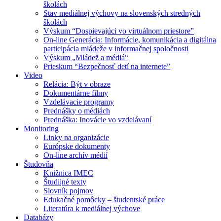
školách
Stav mediálnej výchovy na slovenských stredných
školách
Výskum “Dospievajúci vo virtuálnom priestore”
On-line Generácia: Informácie, komunikácia a digitálna
participácia mládeže v informačnej spoločnosti
Výskum „Mládež a médiá“
Prieskum “Bezpečnosť detí na internete”
Video
Relácia: Být v obraze
Dokumentárne filmy
Vzdelávacie programy
Prednášky o médiách
Prednáška: Inovácie vo vzdelávaní
Monitoring
Linky na organizácie
Európske dokumenty
On-line archív médií
Študovňa
Knižnica IMEC
Študijné texty
Slovník pojmov
Edukačné pomôcky – študentské práce
Literatúra k mediálnej výchove
Databázy