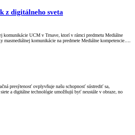
k z digitálneho sveta
lnej komunikácie UCM v Trnave, ktorí v rámci predmetu Mediálne
udentky masmediálnej komunikácie na predmete Mediálne kompetencie….
čná presýtenosť ovplyvňuje našu schopnosť sústrediť sa,
 siete a digitálne technológie umožňujú byť neustále v obraze, no