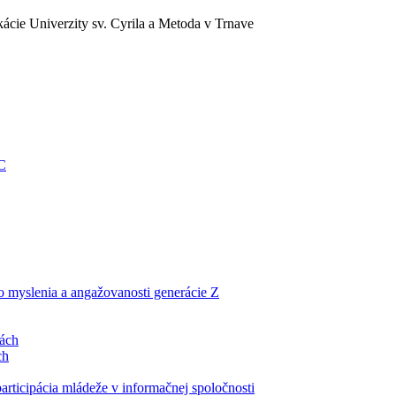
ácie Univerzity sv. Cyrila a Metoda v Trnave
EC
ho myslenia a angažovanosti generácie Z
lách
ch
articipácia mládeže v informačnej spoločnosti