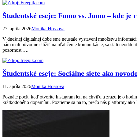
Študentské eseje: Fomo vs. Jomo – kde je
27. apríla 2026
Monika Hossova
V dnešnej digitálnej dobe sme neustále vystavení množstvu informácií
nám mali pôvodne slúžiť na uľahčenie komunikácie, sa stali neoddelit
pozornosť….
Študentské eseje: Sociálne siete ako novod
11. apríla 2026
Monika Hossova
Poznáte pocit, keď otvoríte Instagram len na chvíľu a zrazu je o hodin
krátkodobého dopamínu. Pozrieme sa na to, prečo nás platformy ako