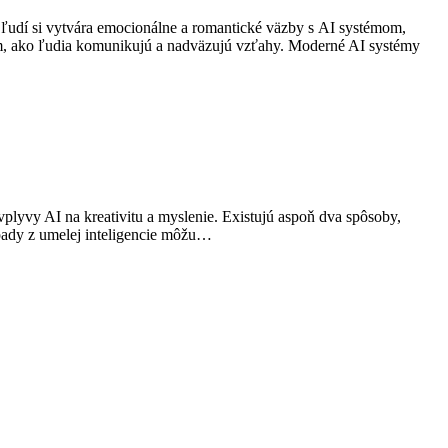
 ľudí si vytvára emocionálne a romantické väzby s AI systémom,
om, ako ľudia komunikujú a nadväzujú vzťahy. Moderné AI systémy
vplyvy AI na kreativitu a myslenie. Existujú aspoň dva spôsoby,
ápady z umelej inteligencie môžu…