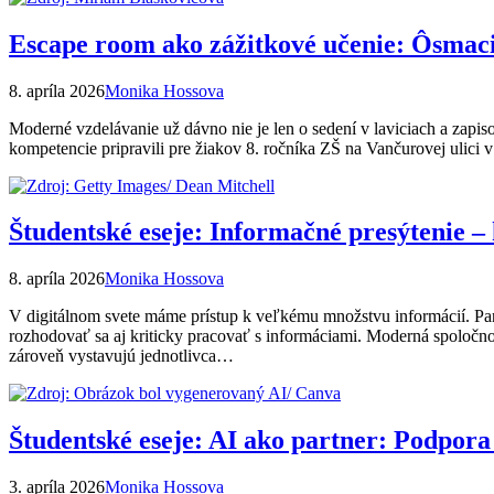
Escape room ako zážitkové učenie: Ôsmaci z
8. apríla 2026
Monika Hossova
Moderné vzdelávanie už dávno nie je len o sedení v laviciach a zap
kompetencie pripravili pre žiakov 8. ročníka ZŠ na Vančurovej ulici
Študentské eseje: Informačné presýtenie – 
8. apríla 2026
Monika Hossova
V digitálnom svete máme prístup k veľkému množstvu informácií. Par
rozhodovať sa aj kriticky pracovať s informáciami. Moderná spoločnosť
zároveň vystavujú jednotlivca…
Študentské eseje: AI ako partner: Podpora
3. apríla 2026
Monika Hossova