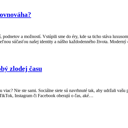
 rovnováha?
, podnetov a možností. Vstúpili sme do éry, kde sa ticho stáva luxuso
eľnou súčasťou našej identity a nášho každodenného života. Moderný člo
obý zlodej času
u viac? Nie ste sami. Sociálne siete sú navrhnuté tak, aby udržali vašu
 TikTok, Instagram či Facebook oberajú o čas, aké…