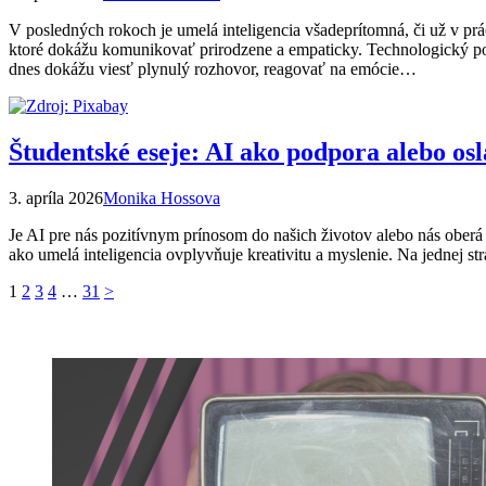
V posledných rokoch je umelá inteligencia všadeprítomná, či už v p
ktoré dokážu komunikovať prirodzene a empaticky. Technologický po
dnes dokážu viesť plynulý rozhovor, reagovať na emócie…
Študentské eseje: AI ako podpora alebo osl
3. apríla 2026
Monika Hossova
Je AI pre nás pozitívnym prínosom do našich životov alebo nás oberá 
ako umelá inteligencia ovplyvňuje kreativitu a myslenie. Na jednej s
Stránkovanie
1
2
3
4
…
31
>
príspevkov