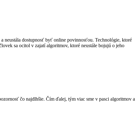
m a neustála dostupnosť byť online povinnosťou. Technológie, ktoré
vek sa ocitol v zajatí algoritmov, ktoré neustále bojujú o jeho
 pozornosť čo najdlhšie. Čím ďalej, tým viac sme v pasci algoritmov a