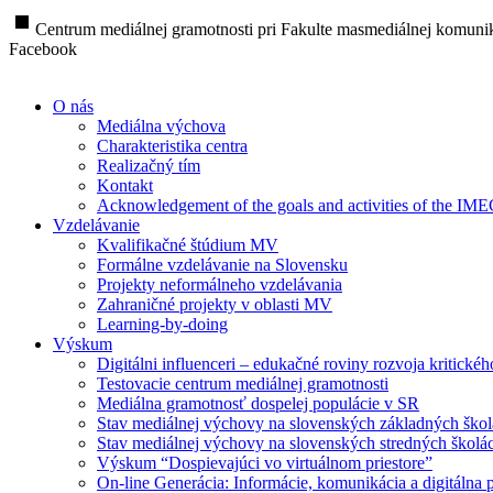
stop
Centrum mediálnej gramotnosti pri Fakulte masmediálnej komunik
Facebook
O nás
Mediálna výchova
Charakteristika centra
Realizačný tím
Kontakt
Acknowledgement of the goals and activities of the IM
Vzdelávanie
Kvalifikačné štúdium MV
Formálne vzdelávanie na Slovensku
Projekty neformálneho vzdelávania
Zahraničné projekty v oblasti MV
Learning-by-doing
Výskum
Digitálni influenceri – edukačné roviny rozvoja kritické
Testovacie centrum mediálnej gramotnosti
Mediálna gramotnosť dospelej populácie v SR
Stav mediálnej výchovy na slovenských základných ško
Stav mediálnej výchovy na slovenských stredných školá
Výskum “Dospievajúci vo virtuálnom priestore”
On-line Generácia: Informácie, komunikácia a digitálna p