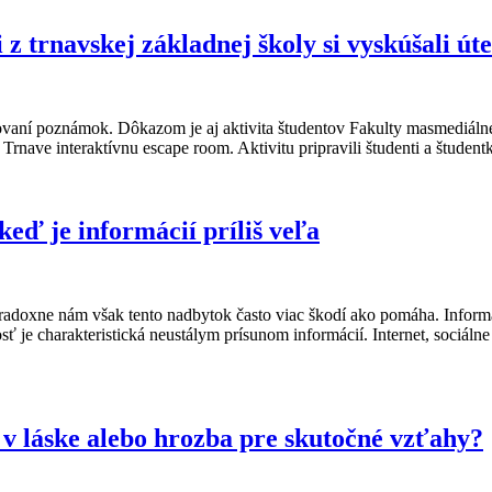
 trnavskej základnej školy si vyskúšali úte
isovaní poznámok. Dôkazom je aj aktivita študentov Fakulty masmediá
 v Trnave interaktívnu escape room. Aktivitu pripravili študenti a št
keď je informácií príliš veľa
adoxne nám však tento nadbytok často viac škodí ako pomáha. Informa
 je charakteristická neustálym prísunom informácií. Internet, sociálne
 v láske alebo hrozba pre skutočné vzťahy?