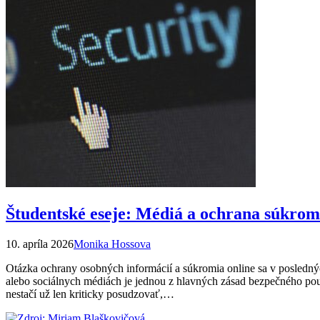
Študentské eseje: Médiá a ochrana súkrom
10. apríla 2026
Monika Hossova
Otázka ochrany osobných informácií a súkromia online sa v poslednýc
alebo sociálnych médiách je jednou z hlavných zásad bezpečného použ
nestačí už len kriticky posudzovať,…