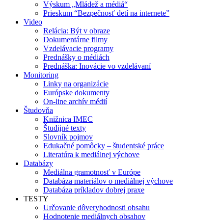
Výskum „Mládež a médiá“
Prieskum “Bezpečnosť detí na internete”
Video
Relácia: Být v obraze
Dokumentárne filmy
Vzdelávacie programy
Prednášky o médiách
Prednáška: Inovácie vo vzdelávaní
Monitoring
Linky na organizácie
Európske dokumenty
On-line archív médií
Študovňa
Knižnica IMEC
Študijné texty
Slovník pojmov
Edukačné pomôcky – študentské práce
Literatúra k mediálnej výchove
Databázy
Mediálna gramotnosť v Európe
Databáza materiálov o mediálnej výchove
Databáza príkladov dobrej praxe
TESTY
Určovanie dôveryhodnosti obsahu
Hodnotenie mediálnych obsahov