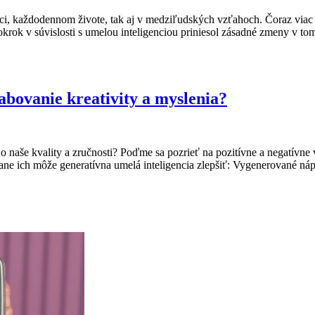
ráci, každodennom živote, tak aj v medziľudských vzťahoch. Čoraz viac
krok v súvislosti s umelou inteligenciou priniesol zásadné zmeny v t
abovanie kreativity a myslenia?
o naše kvality a zručnosti? Poďme sa pozrieť na pozitívne a negatívne 
trane ich môže generatívna umelá inteligencia zlepšiť: Vygenerované n