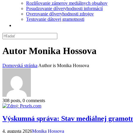
Rozlišovanie zámerov mediálnych obsahov
Posudzovanie dôveryhodnosti informácií
Overovanie dôveryhodnosti zdrojov
Testovanie dátovej gramotnosti
Autor
Monika Hossova
Domovská stránka
Author is Monika Hossova
308 posts, 0 comments
Výskumná správa: Stav mediálnej gramotn
4. augusta 2026
Monika Hossova