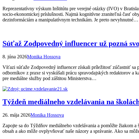
Reprezentatívny výskum Inštitútu pre verejné otázky (IVO) v Bratisla
socio-ekonomickej príslušnosti. Najmä kognitívne zraniteľná časť oby
dezinformáciám a manipulatívnym technikám. Je preto nevyhnutné…
Súťaž Zodpovedný influencer už pozná svo
8. júna 2026
Monika Hossova
Víťazi súťaže Zodpovedný influencer získali príležitosť zúčastniť 
odborníkov z praxe si vyskúšali prácu spravodajských redaktorov a k
pre mediálne služby pod záštitou Ministerstva…
Týždeň mediálneho vzdelávania na školác
26. mája 2026
Monika Hossova
Zapojte sa do Týždňov mediálneho vzdelávania a pomôžte žiakom a štu
obsah a ako môže ovplyvňovať naše názory a správanie. Ako sa môže