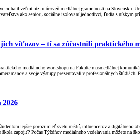
ve odhalil veľmi nízku úroveň mediálnej gramotnosti na Slovensku. Úro
vateľstva ako seniori, sociálne izolovaní jednotlivci, ľudia s nízkym
jich víťazov – tí sa zúčastnili praktické
sa praktického mediálneho workshopu na Fakulte masmediálnej komuniká
ameramanov a svoje výstupy prezentovali v profesionálnych štúdiách. P
h 2026
dentom lepšie porozumieť svetu médií, influencerov a digitálneho obs
 škola zapojiť? Počas Týždňov mediálneho vzdelávania môžete na škol