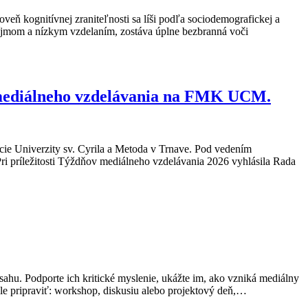
veň kognitívnej zraniteľnosti sa líši podľa sociodemografickej a
 príjmom a nízkym vzdelaním, zostáva úplne bezbranná voči
ho mediálneho vzdelávania na FMK UCM.
cie Univerzity sv. Cyrila a Metoda v Trnave. Pod vedením
ri príležitosti Týždňov mediálneho vzdelávania 2026 vyhlásila Rada
ahu. Podporte ich kritické myslenie, ukážte im, ako vzniká mediálny
e pripraviť: workshop, diskusiu alebo projektový deň,…