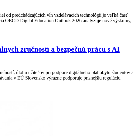
el od predchádzajúcich vĺn vzdelávacích technológií je veľká časť
ikácia OECD Digital Education Outlook 2026 analyzuje nové výskumy,
lnych zručností a bezpečnú prácu s AI
čností, úlohu učiteľov pri podpore digitálneho blahobytu študentov a
elávania v EÚ Slovensko výrazne podporuje prísnejšiu reguláciu