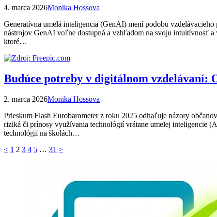
4. marca 2026
Monika Hossova
Generatívna umelá inteligencia (GenAI) mení podobu vzdelávacieho pr
nástrojov GenAI voľne dostupná a vzhľadom na svoju intuitívnosť a 
ktoré…
Budúce potreby v digitálnom vzdelávaní: 
2. marca 2026
Monika Hossova
Prieskum Flash Eurobarometer z roku 2025 odhaľuje názory občanov Eu
riziká či prínosy využívania technológií vrátane umelej inteligenci
technológií na školách…
Stránkovanie
<
1
2
3
4
5
…
31
>
príspevkov