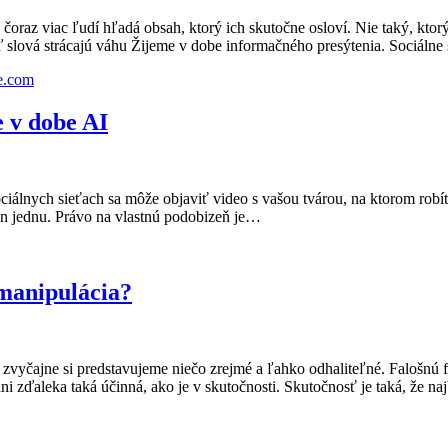
čoraz viac ľudí hľadá obsah, ktorý ich skutočne osloví. Nie taký, ktorý
 slová strácajú váhu Žijeme v dobe informačného presýtenia. Sociálne
e v dobe AI
ociálnych sieťach sa môže objaviť video s vašou tvárou, na ktorom robíte
en jednu. Právo na vlastnú podobizeň je…
 manipulácia?
čajne si predstavujeme niečo zrejmé a ľahko odhaliteľné. Falošnú fot
ni zďaleka taká účinná, ako je v skutočnosti. Skutočnosť je taká, že n