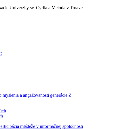
ácie Univerzity sv. Cyrila a Metoda v Trnave
EC
ho myslenia a angažovanosti generácie Z
lách
ch
articipácia mládeže v informačnej spoločnosti