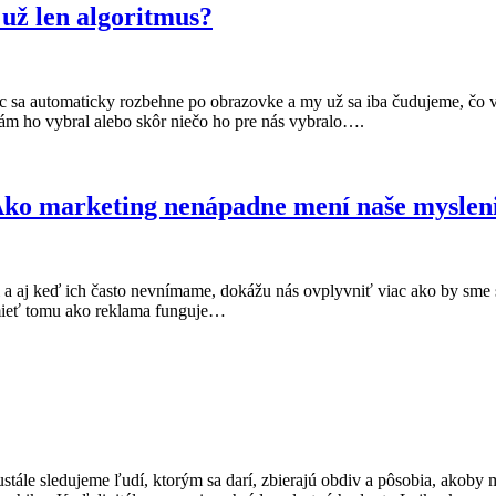
 už len algoritmus?
c sa automaticky rozbehne po obrazovke a my už sa iba čudujeme, čo vš
nám ho vybral alebo skôr niečo ho pre nás vybralo….
 Ako marketing nenápadne mení naše myslen
i a aj keď ich často nevnímame, dokážu nás ovplyvniť viac ako by sme s
umieť tomu ako reklama funguje…
ále sledujeme ľudí, ktorým sa darí, zbierajú obdiv a pôsobia, akoby ma