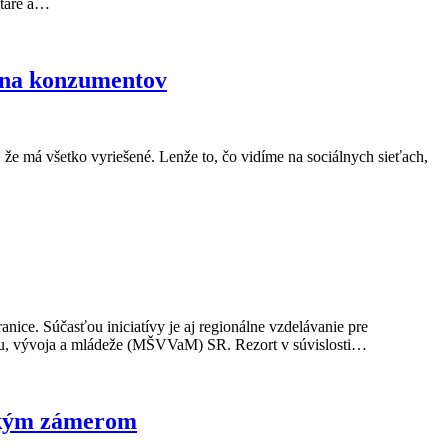
ntáre a…
u na konzumentov
á, že má všetko vyriešené. Lenže to, čo vidíme na sociálnych sieťach,
nice. Súčasťou iniciatívy je aj regionálne vzdelávanie pre
kumu, vývoja a mládeže (MŠVVaM) SR. Rezort v súvislosti…
ickým zámerom