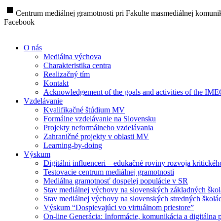
stop
Centrum mediálnej gramotnosti pri Fakulte masmediálnej komunik
Facebook
O nás
Mediálna výchova
Charakteristika centra
Realizačný tím
Kontakt
Acknowledgement of the goals and activities of the IM
Vzdelávanie
Kvalifikačné štúdium MV
Formálne vzdelávanie na Slovensku
Projekty neformálneho vzdelávania
Zahraničné projekty v oblasti MV
Learning-by-doing
Výskum
Digitálni influenceri – edukačné roviny rozvoja kritické
Testovacie centrum mediálnej gramotnosti
Mediálna gramotnosť dospelej populácie v SR
Stav mediálnej výchovy na slovenských základných ško
Stav mediálnej výchovy na slovenských stredných školá
Výskum “Dospievajúci vo virtuálnom priestore”
On-line Generácia: Informácie, komunikácia a digitálna p