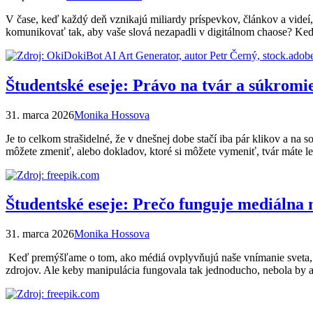
V čase, keď každý deň vznikajú miliardy príspevkov, článkov a videí, 
komunikovať tak, aby vaše slová nezapadli v digitálnom chaose? Keď
Študentské eseje: Právo na tvár a súkromi
31. marca 2026
Monika Hossova
Je to celkom strašidelné, že v dnešnej dobe stačí iba pár klikov a na s
môžete zmeniť, alebo dokladov, ktoré si môžete vymeniť, tvár máte l
Študentské eseje: Prečo funguje mediálna
31. marca 2026
Monika Hossova
Keď premýšľame o tom, ako médiá ovplyvňujú naše vnímanie sveta, zvy
zdrojov. Ale keby manipulácia fungovala tak jednoducho, nebola by a