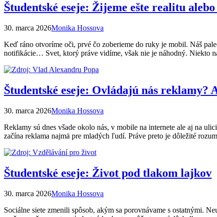
Študentské eseje: Žijeme ešte realitu alebo
30. marca 2026
Monika Hossova
Keď ráno otvoríme oči, prvé čo zoberieme do ruky je mobil. Náš pale
notifikácie… Svet, ktorý práve vidíme, však nie je náhodný. Niekto 
Študentské eseje: Ovládajú nás reklamy?
30. marca 2026
Monika Hossova
Reklamy sú dnes všade okolo nás, v mobile na internete ale aj na ulic
začína reklama najmä pre mladých ľudí. Práve preto je dôležité roz
Študentské eseje: Život pod tlakom lajkov
30. marca 2026
Monika Hossova
Sociálne siete zmenili spôsob, akým sa porovnávame s ostatnými. Neust