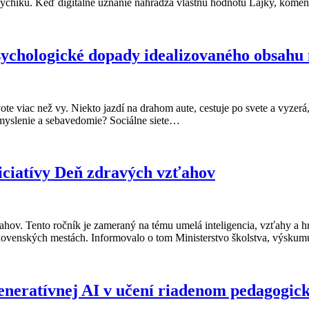
ychiku. Keď digitálne uznanie nahrádza vlastnú hodnotu Lajky, kome
 psychologické dopady idealizovaného obsah
živote viac než vy. Niekto jazdí na drahom aute, cestuje po svete a vyzer
e myslenie a sebavedomie? Sociálne siete…
niciatívy Deň zdravých vzťahov
hov. Tento ročník je zameraný na tému umelá inteligencia, vzťahy a hra
ch slovenských mestách. Informovalo o tom Ministerstvo školstva, výs
eneratívnej AI v učení riadenom pedagog