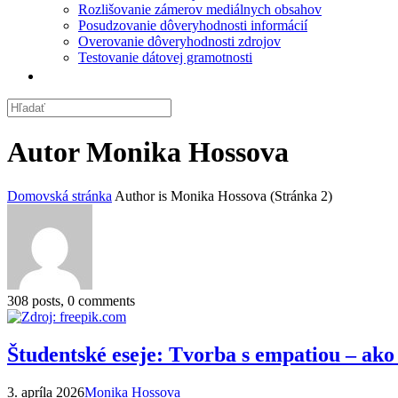
Rozlišovanie zámerov mediálnych obsahov
Posudzovanie dôveryhodnosti informácií
Overovanie dôveryhodnosti zdrojov
Testovanie dátovej gramotnosti
Autor
Monika Hossova
Domovská stránka
Author is Monika Hossova
(Stránka 2)
308 posts, 0 comments
Študentské eseje: Tvorba s empatiou – ak
3. apríla 2026
Monika Hossova