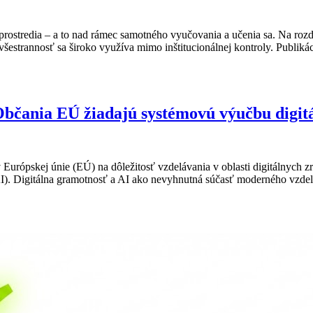
ostredia – a to nad rámec samotného vyučovania a učenia sa. Na rozdi
všestrannosť sa široko využíva mimo inštitucionálnej kontroly. Publ
Občania EÚ žiadajú systémovú výučbu digitá
rópskej únie (EÚ) na dôležitosť vzdelávania v oblasti digitálnych zru
e (AI). Digitálna gramotnosť a AI ako nevyhnutná súčasť moderného vzd