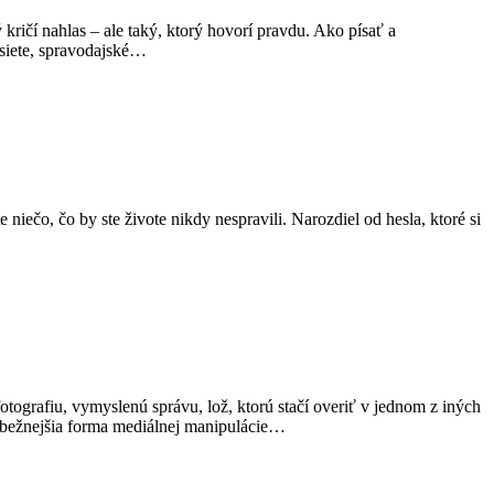
 kričí nahlas – ale taký, ktorý hovorí pravdu. Ako písať a
 siete, spravodajské…
 niečo, čo by ste živote nikdy nespravili. Narozdiel od hesla, ktoré si
ografiu, vymyslenú správu, lož, ktorú stačí overiť v jednom z iných
ajbežnejšia forma mediálnej manipulácie…