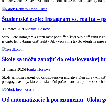
na ňom začneme stavať vlastnú hodnotu, môže to mať dôsledky na ps
Študentské eseje: Instagram vs. realita –
30. marca 2026
Monika Hossova
Scrollujete Instagram a zrazu máte pocit, že všetci okolo už stihli v 
je často len vybraná časť reality. Aký vplyv má takýto obsah na naš
Školy sa môžu zapojiť do celoslovenskej i
11. marca 2026
Monika Hossova
Školy sa môžu zapojiť do celoslovenskej iniciatívy Deň zdravých vzťa
pedagogické tímy, ktoré sa uskutoční počas marca a apríla v šiesti
Od automatizácie k porozumeniu: Úloha g