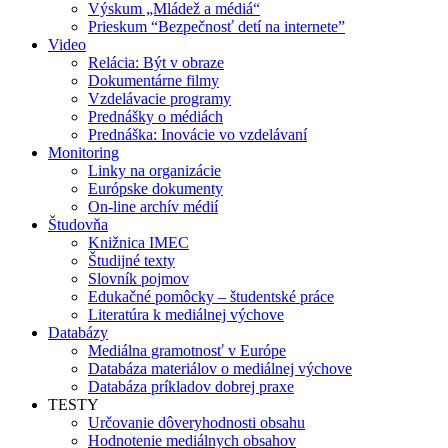
Výskum „Mládež a médiá“
Prieskum “Bezpečnosť detí na internete”
Video
Relácia: Být v obraze
Dokumentárne filmy
Vzdelávacie programy
Prednášky o médiách
Prednáška: Inovácie vo vzdelávaní
Monitoring
Linky na organizácie
Európske dokumenty
On-line archív médií
Študovňa
Knižnica IMEC
Študijné texty
Slovník pojmov
Edukačné pomôcky – študentské práce
Literatúra k mediálnej výchove
Databázy
Mediálna gramotnosť v Európe
Databáza materiálov o mediálnej výchove
Databáza príkladov dobrej praxe
TESTY
Určovanie dôveryhodnosti obsahu
Hodnotenie mediálnych obsahov