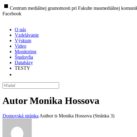
stop
Centrum mediálnej gramotnosti pri Fakulte masmediálnej komunik
Facebook
O nás
Vzdelávanie
Výskum
Video
Monitoring
Študovňa
Databázy
TESTY
Autor
Monika Hossova
Domovská stránka
Author is Monika Hossova
(Stránka 3)