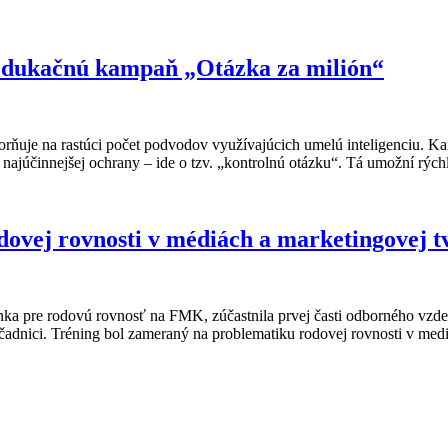
edukačnú kampaň „Otázka za milión“
orňuje na rastúci počet podvodov využívajúcich umelú inteligenciu. Ka
 najúčinnejšej ochrany – ide o tzv. „kontrolnú otázku“. Tá umožní rýchlo
ovej rovnosti v médiách a marketingovej t
ka pre rodovú rovnosť na FMK, zúčastnila prvej časti odborného vzd
dnici. Tréning bol zameraný na problematiku rodovej rovnosti v mediá