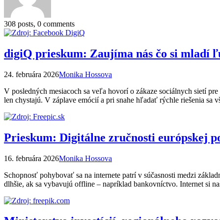
308 posts, 0 comments
digiQ prieskum: Zaujíma nás čo si mladí ľu
24. februára 2026
Monika Hossova
V posledných mesiacoch sa veľa hovorí o zákaze sociálnych sietí pre t
len chystajú. V záplave emócií a pri snahe hľadať rýchle riešenia sa
Prieskum: Digitálne zručnosti európskej po
16. februára 2026
Monika Hossova
Schopnosť pohybovať sa na internete patrí v súčasnosti medzi základ
dlhšie, ak sa vybavujú offline – napríklad bankovníctvo. Internet si 