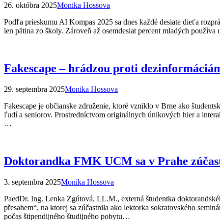
26. októbra 2025
Monika Hossova
Podľa prieskumu AI Kompas 2025 sa dnes každé desiate dieťa rozpráva
len pätina zo školy. Zároveň až osemdesiat percent mladých používa 
Fakescape – hrádzou proti dezinformáciá
29. septembra 2025
Monika Hossova
Fakescape je občianske združenie, ktoré vzniklo v Brne ako študentská
ľudí a seniorov. Prostredníctvom originálnych únikových hier a inte
…
Doktorandka FMK UCM sa v Prahe zúčastni
3. septembra 2025
Monika Hossova
PaedDr. Ing. Lenka Zgútová, LL.M., externá študentka doktorandskéh
přesahem“, na ktorej sa zúčastnila ako lektorka sokratovského semin
počas štipendijného študijného pobytu…