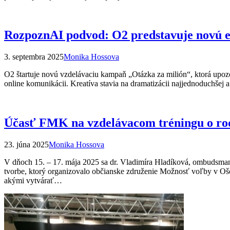
RozpoznAI podvod: O2 predstavuje novú 
3. septembra 2025
Monika Hossova
O2 štartuje novú vzdelávaciu kampaň „Otázka za milión“, ktorá upoz
online komunikácii. Kreatíva stavia na dramatizácii najjednoduchšej a
Účasť FMK na vzdelávacom tréningu o rod
23. júna 2025
Monika Hossova
V dňoch 15. – 17. mája 2025 sa dr. Vladimíra Hladíková, ombudsman
tvorbe, ktorý organizovalo občianske združenie Možnosť voľby v Ošča
akými vytvárať…