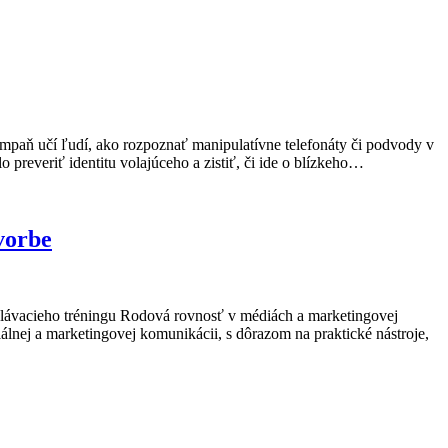
mpaň učí ľudí, ako rozpoznať manipulatívne telefonáty či podvody v
 preveriť identitu volajúceho a zistiť, či ide o blízkeho…
vorbe
elávacieho tréningu Rodová rovnosť v médiách a marketingovej
lnej a marketingovej komunikácii, s dôrazom na praktické nástroje,