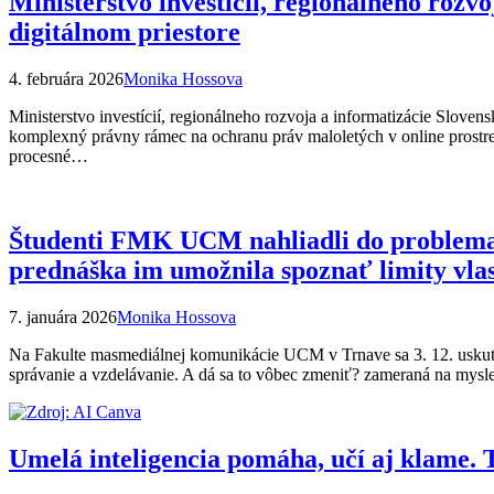
Ministerstvo investícií, regionálneho roz
digitálnom priestore
4. februára 2026
Monika Hossova
Ministerstvo investícií, regionálneho rozvoja a informatizácie Slove
komplexný právny rámec na ochranu práv maloletých v online prostred
procesné…
Študenti FMK UCM nahliadli do problemat
prednáška im umožnila spoznať limity vlas
7. januára 2026
Monika Hossova
Na Fakulte masmediálnej komunikácie UCM v Trnave sa 3. 12. uskuto
správanie a vzdelávanie. A dá sa to vôbec zmeniť? zameraná na mys
Umelá inteligencia pomáha, učí aj klame.