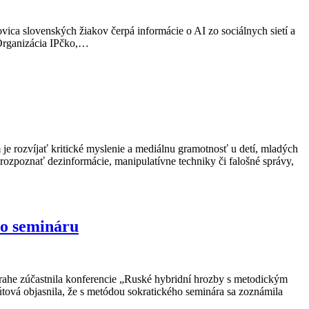
ica slovenských žiakov čerpá informácie o AI zo sociálnych sietí a
 Organizácia IPčko,…
m je rozvíjať kritické myslenie a mediálnu gramotnosť u detí, mladých
rozpoznať dezinformácie, manipulatívne techniky či falošné správy,
ho semináru
rahe zúčastnila konferencie „Ruské hybridní hrozby s metodickým
tová objasnila, že s metódou sokratického seminára sa zoznámila