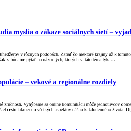
dia myslia o zákaze sociálnych sietí – vyja
ínedžerov v rôznych podobách. Zatiaľ čo niektoré krajiny už k tomuto r
 však zabúdame pýtať na názor tých, ktorých sa táto téma týka…
pulácie – vekové a regionálne rozdiely
né zručnosti. Vyhýbanie sa online komunikácii môže jednotlivcov obmed
našiel cestu takmer do všetkých aspektov nášho každodenného života. Dig