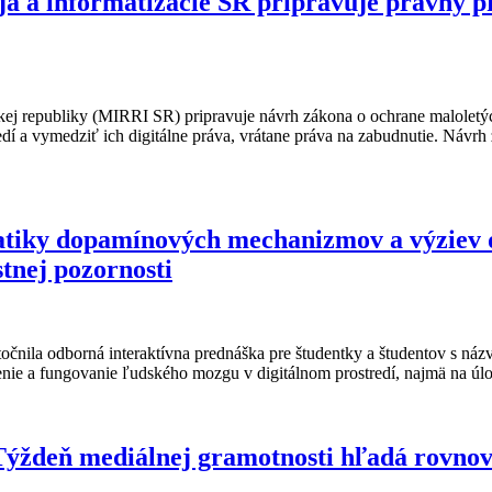
voja a informatizácie SR pripravuje právny 
nskej republiky (MIRRI SR) pripravuje návrh zákona o ochrane maloletý
í a vymedziť ich digitálne práva, vrátane práva na zabudnutie. Návrh 
iky dopamínových mechanizmov a výziev di
tnej pozornosti
čnila odborná interaktívna prednáška pre študentky a študentov s ná
lenie a fungovanie ľudského mozgu v digitálnom prostredí, najmä na 
 Týždeň mediálnej gramotnosti hľadá rovno