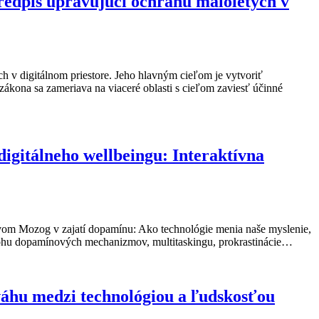
predpis upravujúci ochranu maloletých v
ch v digitálnom priestore. Jeho hlavným cieľom je vytvoriť
zákona sa zameriava na viaceré oblasti s cieľom zaviesť účinné
gitálneho wellbeingu: Interaktívna
zvom Mozog v zajatí dopamínu: Ako technológie menia naše myslenie,
úlohu dopamínových mechanizmov, multitaskingu, prokrastinácie…
váhu medzi technológiou a ľudskosťou