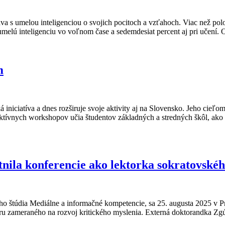
 s umelou inteligenciou o svojich pocitoch a vzťahoch. Viac než polov
umelú inteligenciu vo voľnom čase a sedemdesiat percent aj pri učení.
m
 iniciatíva a dnes rozširuje svoje aktivity aj na Slovensko. Jeho cieľo
raktívnych workshopov učia študentov základných a stredných škôl, ako 
la konferencie ako lektorka sokratovské
o štúdia Mediálne a informačné kompetencie, sa 25. augusta 2025 v P
áru zameraného na rozvoj kritického myslenia. Externá doktorandka Zgú