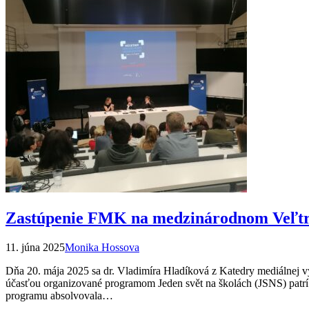
Zastúpenie FMK na medzinárodnom Veľtrh
11. júna 2025
Monika Hossova
Dňa 20. mája 2025 sa dr. Vladimíra Hladíková z Katedry mediálnej v
účasťou organizované programom Jeden svět na školách (JSNS) patrí m
programu absolvovala…