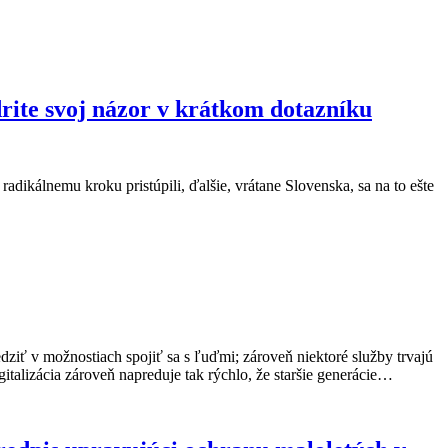
drite svoj názor v krátkom dotazníku
adikálnemu kroku pristúpili, ďalšie, vrátane Slovenska, sa na to ešte
ziť v možnostiach spojiť sa s ľuďmi; zároveň niektoré služby trvajú
italizácia zároveň napreduje tak rýchlo, že staršie generácie…