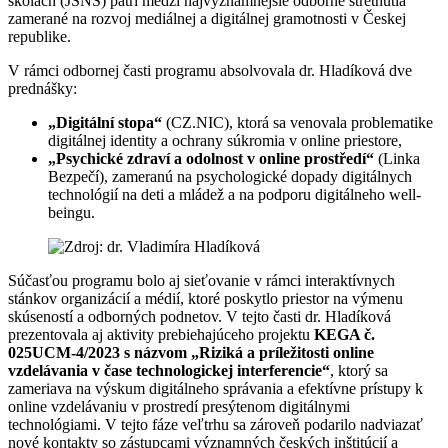
školách (JSNS) patrí medzi najvýznamnejšie odborné stretnutia
zamerané na rozvoj mediálnej a digitálnej gramotnosti v Českej
republike.
V rámci odbornej časti programu absolvovala dr. Hladíková dve
prednášky:
„Digitální stopa“
(CZ.NIC), ktorá sa venovala problematike
digitálnej identity a ochrany súkromia v online priestore,
„Psychické zdraví a odolnost v online prostředí“
(Linka
Bezpečí), zameranú na psychologické dopady digitálnych
technológií na deti a mládež a na podporu digitálneho well-
beingu.
Súčasťou programu bolo aj sieťovanie v rámci interaktívnych
stánkov organizácií a médií, ktoré poskytlo priestor na výmenu
skúseností a odborných podnetov. V tejto časti dr. Hladíková
prezentovala aj aktivity prebiehajúceho projektu
KEGA č.
025UCM-4/2023 s názvom „Riziká a príležitosti online
vzdelávania v čase technologickej interferencie“
, ktorý sa
zameriava na výskum digitálneho správania a efektívne prístupy k
online vzdelávaniu v prostredí presýtenom digitálnymi
technológiami. V tejto fáze veľtrhu sa zároveň podarilo nadviazať
nové kontakty so zástupcami významných českých inštitúcií a