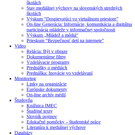
školách
Stav mediálnej výchovy na slovenských stredných
školách
Výskum “Dospievajúci vo virtuálnom priestore”
On-line Generácia: Informácie, komunikácia a digitálna
participácia mládeže v informačnej spoločnosti
Výskum „Mládež a médiá“
Prieskum “Bezpečnosť detí na internete”
Video
Relácia: Být v obraze
Dokumentárne filmy
Vzdelávacie programy
Prednášky o médiách
Prednáška: Inovácie vo vzdelávaní
Monitoring
Linky na organizácie
Európske dokumenty
On-line archív médií
Študovňa
Knižnica IMEC
Študijné texty
Slovník pojmov
Edukačné pomôcky – študentské práce
Literatúra k mediálnej výchove
Databázy