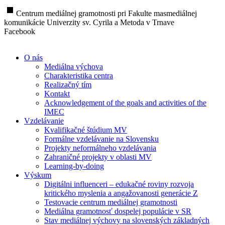
stop
Centrum mediálnej gramotnosti pri Fakulte masmediálnej
komunikácie Univerzity sv. Cyrila a Metoda v Trnave
Facebook
O nás
Mediálna výchova
Charakteristika centra
Realizačný tím
Kontakt
Acknowledgement of the goals and activities of the
IMEC
Vzdelávanie
Kvalifikačné štúdium MV
Formálne vzdelávanie na Slovensku
Projekty neformálneho vzdelávania
Zahraničné projekty v oblasti MV
Learning-by-doing
Výskum
Digitálni influenceri – edukačné roviny rozvoja
kritického myslenia a angažovanosti generácie Z
Testovacie centrum mediálnej gramotnosti
Mediálna gramotnosť dospelej populácie v SR
Stav mediálnej výchovy na slovenských základných