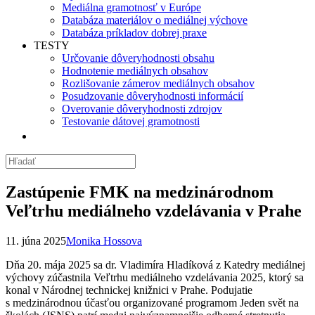
Mediálna gramotnosť v Európe
Databáza materiálov o mediálnej výchove
Databáza príkladov dobrej praxe
TESTY
Určovanie dôveryhodnosti obsahu
Hodnotenie mediálnych obsahov
Rozlišovanie zámerov mediálnych obsahov
Posudzovanie dôveryhodnosti informácií
Overovanie dôveryhodnosti zdrojov
Testovanie dátovej gramotnosti
Zastúpenie FMK na medzinárodnom
Veľtrhu mediálneho vzdelávania v Prahe
11. júna 2025
Monika Hossova
Dňa 20. mája 2025 sa dr. Vladimíra Hladíková z Katedry mediálnej
výchovy zúčastnila Veľtrhu mediálneho vzdelávania 2025, ktorý sa
konal v Národnej technickej knižnici v Prahe. Podujatie
s medzinárodnou účasťou organizované programom Jeden svět na