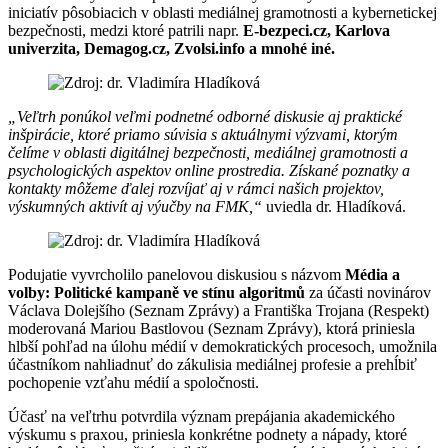
iniciatív pôsobiacich v oblasti mediálnej gramotnosti a kybernetickej
bezpečnosti, medzi ktoré patrili napr.
E-bezpeci.cz, Karlova
univerzita, Demagog.cz, Zvolsi.info a mnohé iné
.
„Veľtrh ponúkol veľmi podnetné odborné diskusie aj praktické
inšpirácie, ktoré priamo súvisia s aktuálnymi výzvami, ktorým
čelíme v oblasti digitálnej bezpečnosti, mediálnej gramotnosti a
psychologických aspektov online prostredia. Získané poznatky a
kontakty môžeme ďalej rozvíjať aj v rámci našich projektov,
výskumných aktivít aj výučby na FMK,“
uviedla dr. Hladíková.
Podujatie vyvrcholilo panelovou diskusiou s názvom
Média a
volby: Politické kampaně ve stínu algoritmů
za účasti novinárov
Václava Dolejšího (Seznam Zprávy) a Františka Trojana (Respekt)
moderovaná Mariou Bastlovou (Seznam Zprávy), ktorá priniesla
hlbší pohľad na úlohu médií v demokratických procesoch, umožnila
účastníkom nahliadnuť do zákulisia mediálnej profesie a prehĺbiť
pochopenie vzťahu médií a spoločnosti.
Účasť na veľtrhu potvrdila význam prepájania akademického
výskumu s praxou, priniesla konkrétne podnety a nápady, ktoré