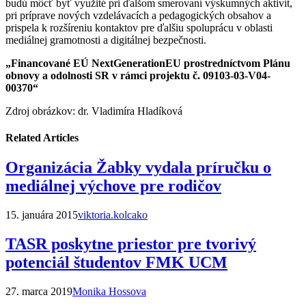
budú môcť byť využité pri ďalšom smerovaní výskumných aktivít,
pri príprave nových vzdelávacích a pedagogických obsahov a
prispela k rozšíreniu kontaktov pre ďalšiu spoluprácu v oblasti
mediálnej gramotnosti a digitálnej bezpečnosti.
„Financované EÚ NextGenerationEU prostredníctvom Plánu
obnovy a odolnosti SR v rámci projektu č. 09103-03-V04-
00370“
Zdroj obrázkov: dr. Vladimíra Hladíková
Related Articles
Organizácia Žabky vydala príručku o
mediálnej výchove pre rodičov
15. januára 2015
viktoria.kolcako
TASR poskytne priestor pre tvorivý
potenciál študentov FMK UCM
27. marca 2019
Monika Hossova