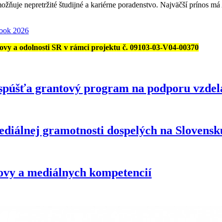
ožňuje nepretržité študijné a kariérne poradenstvo. Najväčší prínos má
look 2026
y a odolnosti SR v rámci projektu č. 09103-03-V04-00370
púšťa grantový program na podporu vzdeláva
álnej gramotnosti dospelých na Slovensk
hovy a mediálnych kompetencií