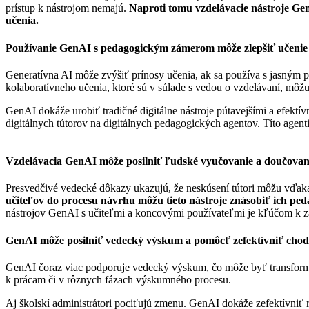
prístup k nástrojom nemajú.
Naproti tomu vzdelávacie nástroje Ge
učenia.
Používanie GenAI s pedagogickým zámerom môže zlepšiť učenie a 
Generatívna AI môže zvýšiť prínosy učenia, ak sa používa s jasným pe
kolaboratívneho učenia, ktoré sú v súlade s vedou o vzdelávaní, môž
GenAI dokáže urobiť tradičné digitálne nástroje pútavejšími a efekt
digitálnych tútorov na digitálnych pedagogických agentov. Títo agenti 
Vzdelávacia GenAI môže posilniť ľudské vyučovanie a doučovani
Presvedčivé vedecké dôkazy ukazujú, že neskúsení tútori môžu vďaka
učiteľov do procesu návrhu môžu tieto nástroje znásobiť ich pe
nástrojov GenAI s učiteľmi a koncovými používateľmi je kľúčom k za
GenAI môže posilniť vedecký výskum a pomôcť zefektívniť chod i
GenAI čoraz viac podporuje vedecký výskum, čo môže byť transformačn
k prácam či v rôznych fázach výskumného procesu.
Aj školskí administrátori pociťujú zmenu. GenAI dokáže zefektívniť 