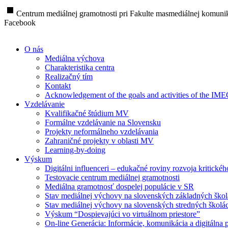
stop
Centrum mediálnej gramotnosti pri Fakulte masmediálnej komunik
Facebook
O nás
Mediálna výchova
Charakteristika centra
Realizačný tím
Kontakt
Acknowledgement of the goals and activities of the IM
Vzdelávanie
Kvalifikačné štúdium MV
Formálne vzdelávanie na Slovensku
Projekty neformálneho vzdelávania
Zahraničné projekty v oblasti MV
Learning-by-doing
Výskum
Digitálni influenceri – edukačné roviny rozvoja kritické
Testovacie centrum mediálnej gramotnosti
Mediálna gramotnosť dospelej populácie v SR
Stav mediálnej výchovy na slovenských základných ško
Stav mediálnej výchovy na slovenských stredných školá
Výskum “Dospievajúci vo virtuálnom priestore”
On-line Generácia: Informácie, komunikácia a digitálna p