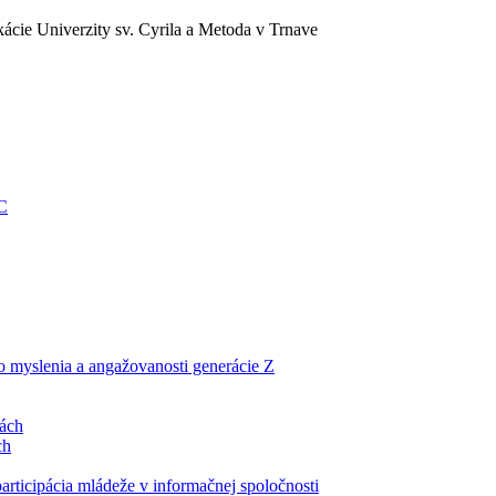
ácie Univerzity sv. Cyrila a Metoda v Trnave
EC
ho myslenia a angažovanosti generácie Z
lách
ch
articipácia mládeže v informačnej spoločnosti