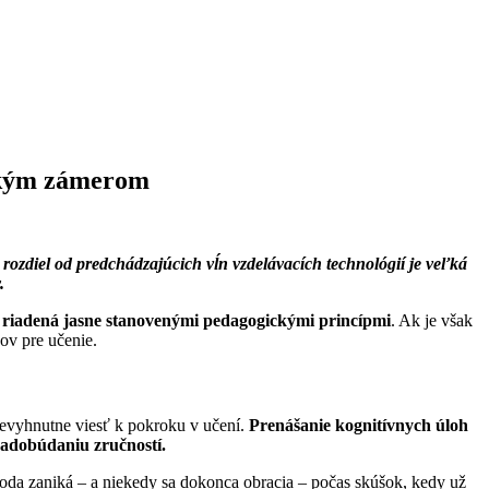
ickým zámerom
ozdiel od predchádzajúcich vĺn vzdelávacích technológií je veľká
.
 riadená jasne stanovenými pedagogickými princípmi
. Ak je však
ov pre učenie.
nevyhnutne viesť k pokroku v učení.
Prenášanie kognitívnych úloh
nadobúdaniu zručností.
hoda zaniká – a niekedy sa dokonca obracia – počas skúšok, kedy už