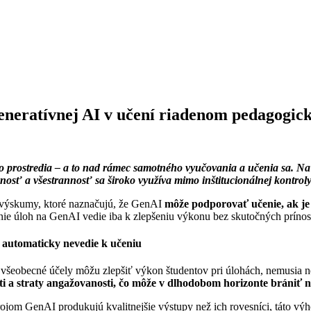
eneratívnej AI v učení riadenom pedagog
prostredia – a to nad rámec samotného vyučovania a učenia sa. Na r
osť a všestrannosť sa široko využíva mimo inštitucionálnej kontroly
výskumy, ktoré naznačujú, že GenAI
môže podporovať učenie, ak je
ie úloh na GenAI vedie iba k zlepšeniu výkonu bez skutočných prínos
e automaticky nevedie k učeniu
 všeobecné účely môžu zlepšiť výkon študentov pri úlohách, nemusia 
ti a straty angažovanosti, čo môže v dlhodobom horizonte brániť 
trojom GenAI produkujú kvalitnejšie výstupy než ich rovesníci, táto vý