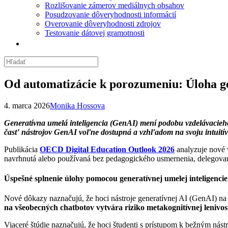
Rozlišovanie zámerov mediálnych obsahov
Posudzovanie dôveryhodnosti informácií
Overovanie dôveryhodnosti zdrojov
Testovanie dátovej gramotnosti
Od automatizácie k porozumeniu: Úloha g
4. marca 2026
Monika Hossova
Generatívna umelá inteligencia (GenAI) mení podobu vzdelávacieho 
časť nástrojov GenAI voľne dostupná a vzhľadom na svoju intuitívn
Publikácia
OECD Digital Education Outlook 2026
analyzuje nové 
navrhnutá alebo používaná bez pedagogického usmernenia, delegovan
Úspešné splnenie úlohy pomocou generatívnej umelej inteligenci
Nové dôkazy naznačujú, že hoci nástroje generatívnej AI (GenAI) na
na všeobecných chatbotov vytvára riziko metakognitívnej lenivos
Viaceré štúdie naznačujú, že hoci študenti s prístupom k bežným nás