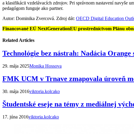
a klasifikácii vzdelávacích zdrojov. Pri správnom nastavení navyše um
pedagógom funguje ako partner.
Autor: Dominika Zvercová. Zdroj dát:
OECD Digital Education Out
Financované EÚ NextGenerationEU prostredníctvom Plánu obnov
Related Articles
Technológie bez nástrah: Nadácia Orange s
29. mája 2025
Monika Hossova
FMK UCM v Trnave zmapovala úroveň medi
30. mája 2016
viktoria.kolcako
Študentské eseje na témy z mediálnej výc
17. júna 2016
viktoria.kolcako