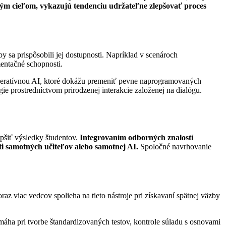
ým cieľom, vykazujú tendenciu udržateľne zlepšovať proces
 sa prispôsobili jej dostupnosti. Napríklad v scenároch
mentačné schopnosti.
 generatívnou AI, ktoré dokážu premeniť pevne naprogramovaných
gie prostredníctvom prirodzenej interakcie založenej na dialógu.
pšiť výsledky študentov.
Integrovaním odborných znalostí
ti samotných učiteľov alebo samotnej AI.
Spoločné navrhovanie
 viac vedcov spolieha na tieto nástroje pri získavaní spätnej väzby
áha pri tvorbe štandardizovaných testov, kontrole súladu s osnovami