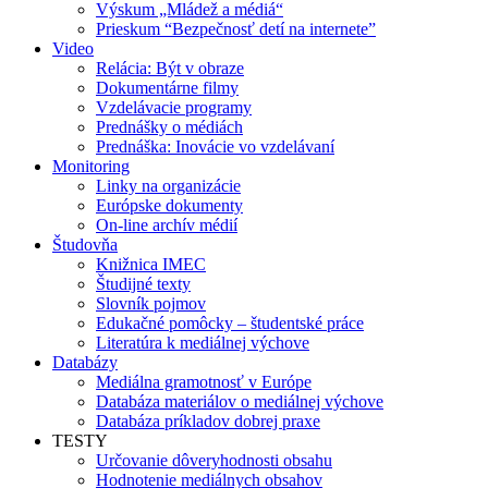
Výskum „Mládež a médiá“
Prieskum “Bezpečnosť detí na internete”
Video
Relácia: Být v obraze
Dokumentárne filmy
Vzdelávacie programy
Prednášky o médiách
Prednáška: Inovácie vo vzdelávaní
Monitoring
Linky na organizácie
Európske dokumenty
On-line archív médií
Študovňa
Knižnica IMEC
Študijné texty
Slovník pojmov
Edukačné pomôcky – študentské práce
Literatúra k mediálnej výchove
Databázy
Mediálna gramotnosť v Európe
Databáza materiálov o mediálnej výchove
Databáza príkladov dobrej praxe
TESTY
Určovanie dôveryhodnosti obsahu
Hodnotenie mediálnych obsahov