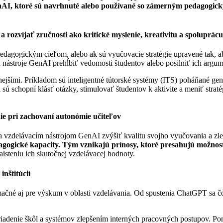
nAI, ktoré sú navrhnuté alebo používané so zámerným pedagogick
rozvíjať zručnosti ako kritické myslenie, kreativitu a spoluprácu
dagogickým cieľom, alebo ak sú vyučovacie stratégie upravené tak, aby
u nástroje GenAI prehĺbiť vedomosti študentov alebo posilniť ich argu
ívnejšími. Príkladom sú inteligentné tútorské systémy (ITS) poháňané
sú schopní klásť otázky, stimulovať študentov k aktivite a meniť straté
e pri zachovaní autonómie učiteľov
 vzdelávacím nástrojom GenAI zvýšiť kvalitu svojho vyučovania a zle
dagogické kapacity. Tým vznikajú prínosy, ktoré presahujú možnos
isteniu ich skutočnej vzdelávacej hodnoty.
nštitúcií
é aj pre výskum v oblasti vzdelávania. Od spustenia ChatGPT sa čoraz
riadenie škôl a systémov zlepšením interných pracovných postupov. Pom