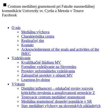
stop
Centrum mediálnej gramotnosti pri Fakulte masmediálnej
komunikácie Univerzity sv. Cyrila a Metoda v Trnave
Facebook
O nás
Mediálna výchova
Charakteristika centra
Realizačný tím
Kontakt
Acknowledgement of the goals and activities of the
IMEC
Vzdelávanie
Kvalifikačné štúdium MV
Formálne vzdelávanie na Slovensku
Projekty neformálneho vzdelávania
Zahraničné projekty v oblasti MV
Learning-by-doing
Výskum
Digitálni influenceri – edukačné roviny rozvoja
kritického myslenia a angažovanosti generácie Z
Testovacie centrum mediálnej gramotnosti
Mediálna gramotnosť dospelej populácie v SR
Stav mediálnej výchovy na slovenských základných