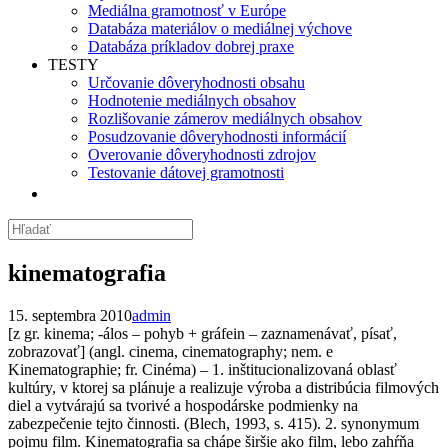
Mediálna gramotnosť v Európe
Databáza materiálov o mediálnej výchove
Databáza príkladov dobrej praxe
TESTY
Určovanie dôveryhodnosti obsahu
Hodnotenie mediálnych obsahov
Rozlišovanie zámerov mediálnych obsahov
Posudzovanie dôveryhodnosti informácií
Overovanie dôveryhodnosti zdrojov
Testovanie dátovej gramotnosti
kinematografia
15. septembra 2010
admin
[z gr. kinema; -álos – pohyb + gráfein – zaznamenávať, písať,
zobrazovať] (angl. cinema, cinematography; nem. e
Kinematographie; fr. Cinéma) – 1. inštitucionalizovaná oblasť
kultúry,
v ktorej sa plánuje a realizuje výroba a distribúcia filmových
diel a vytvárajú sa tvorivé a hospodárske podmienky na
zabezpečenie tejto činnosti. (Blech, 1993, s. 415). 2. synonymum
pojmu film. Kinematografia sa chápe širšie ako film, lebo zahŕňa