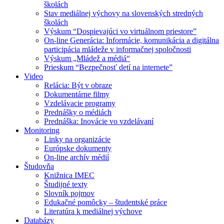
školách
Stav mediálnej výchovy na slovenských stredných
školách
Výskum “Dospievajúci vo virtuálnom priestore”
On-line Generácia: Informácie, komunikácia a digitálna
participácia mládeže v informačnej spoločnosti
Výskum „Mládež a médiá“
Prieskum “Bezpečnosť detí na internete”
Video
Relácia: Být v obraze
Dokumentárne filmy
Vzdelávacie programy
Prednášky o médiách
Prednáška: Inovácie vo vzdelávaní
Monitoring
Linky na organizácie
Európske dokumenty
On-line archív médií
Študovňa
Knižnica IMEC
Študijné texty
Slovník pojmov
Edukačné pomôcky – študentské práce
Literatúra k mediálnej výchove
Databázy