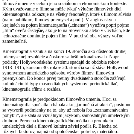
filmové umenie v celom jeho sociálnom a ekonomickom kontexte.
Kým uvažovanie o filme sa môže týkať výlučne filmových diel,
kinematografia odkazuje na všetky fenomény, ktoré s filmom súvisia
(napr. publikum, filmový priemysel a pod.). V anglosaských
krajinách sa pojem kinematografia („cinema“) využíva popri pojme
„film“ oveľa častejšie, ako je to na Slovensku alebo v Čechách, kde
jednoznačne dominuje pojem film.
V praxi sú oba výrazy voľne
zameniteľné.
Kinematografia vznikla na konci 19. storočia ako dôsledok druhej
priemyselnej revolúcie a čoskoro sa inštitucionalizovala. Napr.
počiatky Hollywoodskeho systému spadajú do obdobia rokov
1913–1915, koncom 30. rokov 20. storočia sa už stáva Hollywood
synonymom amerického spôsobu výroby filmov, filmovým
priemyslom. Do konca prvej tretiny dvadsiateho storočia zažívajú
kulmináciu tri typy masmediálnych systémov: periodická tlač,
kinematografia (film) a rozhlas.
Kinematografia je predpokladom filmového umenia. Hoci sa
kinematografia spočiatku chápala ako „jarmočná atrakcia“, postupne
sa vytvorili podmienky na to, aby už nebola iba „zaznamenávaním
pohybu“, ale stala sa vizuálnym jazykom, samostatným umeleckým
druhom. Premena kinematografického média na produkciu
umeleckých diel a filmovú kultúru závisí podľa R. Blecha od
rôznych faktorov, najmä od spoločenskej potrebe, materiálno-