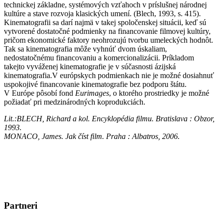
technickej základne, systémových vzťahoch v príslušnej národnej
kultúre a stave rozvoja klasických umení. (Blech, 1993, s. 415).
Kinematografii sa darí najmä v takej spoločenskej situácii, keď sú
vytvorené dostatočné podmienky na financovanie filmovej kultúry,
pričom ekonomické faktory neohrozujú tvorbu umeleckých hodnôt.
Tak sa kinematografia môže vyhnúť dvom úskaliam,
nedostatočnému financovaniu a komercionalizácii. Príkladom
takejto vyváženej kinematografie je v súčasnosti ázijská
kinematografia.V európskych podmienkach nie je možné dosiahnuť
uspokojivé financovanie kinematografie bez podporu štátu.
V Európe pôsobí fond
Eurimages
, o ktorého prostriedky je možné
požiadať pri medzinárodných koprodukciách.
Lit.:BLECH, Richard a kol. Encyklopédia filmu. Bratislava : Obzor,
1993.
MONACO, James. Jak číst film. Praha : Albatros, 2006.
Partneri