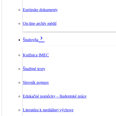
Európske dokumenty
On-line archív médií
Študovňa
Knižnica IMEC
Študijné texty
Slovník pojmov
Edukačné pomôcky – študentské práce
Literatúra k mediálnej výchove