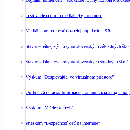
Digitálni influenceri – edukačné roviny rozvoja kritické
Testovacie centrum mediálnej gramotnosti
Mediálna gramotnosť dospelej populácie v SR
Stav mediálnej výchovy na slovenských základných ško
Stav mediálnej výchovy na slovenských stredných školá
Výskum “Dospievajúci vo virtuálnom priestore”
On-line Generácia: Informácie, komunikácia a digitálna p
Výskum „Mládež a médiá“
Prieskum “Bezpečnosť detí na internete”