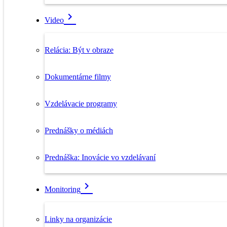
Video
Relácia: Být v obraze
Dokumentárne filmy
Vzdelávacie programy
Prednášky o médiách
Prednáška: Inovácie vo vzdelávaní
Monitoring
Linky na organizácie