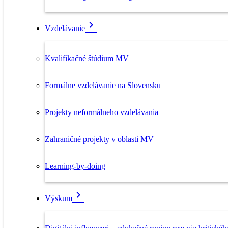
Vzdelávanie
Kvalifikačné štúdium MV
Formálne vzdelávanie na Slovensku
Projekty neformálneho vzdelávania
Zahraničné projekty v oblasti MV
Learning-by-doing
Výskum