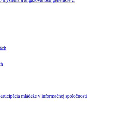
ho myslenia a angažovanosti generácie Z
lách
ch
articipácia mládeže v informačnej spoločnosti