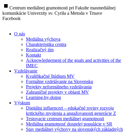
stop
Centrum mediálnej gramotnosti pri Fakulte masmediálnej
komunikácie Univerzity sv. Cyrila a Metoda v Trnave
Facebook
O nás
Mediálna výchova
Charakteristika centra
Realizačný tím
Kontakt
Acknowledgement of the goals and activities of the
IMEC
Vzdelávanie
Kvalifikačné štúdium MV
Formálne vzdelávanie na Slovensku
Projekty neformálneho vzdelávania
Zahraničné projekty v oblasti MV
Learning-by-doing
Výskum
Digitálni influenceri – edukačné roviny rozvoja
kritického myslenia a angažovanosti generácie Z
Testovacie centrum mediálnej gramotnosti
Mediálna gramotnosť dospelej populácie v SR
Stav mediálnej výchovy na slovenských základných