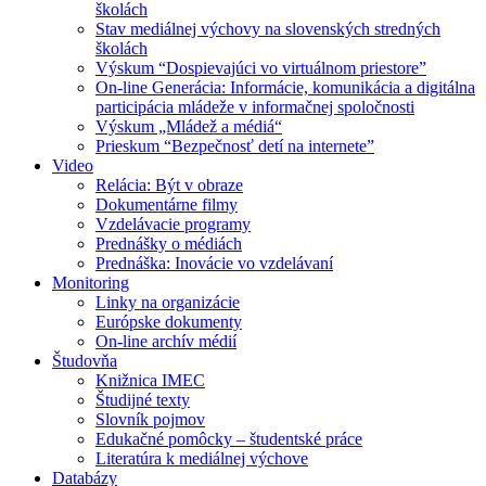
školách
Stav mediálnej výchovy na slovenských stredných
školách
Výskum “Dospievajúci vo virtuálnom priestore”
On-line Generácia: Informácie, komunikácia a digitálna
participácia mládeže v informačnej spoločnosti
Výskum „Mládež a médiá“
Prieskum “Bezpečnosť detí na internete”
Video
Relácia: Být v obraze
Dokumentárne filmy
Vzdelávacie programy
Prednášky o médiách
Prednáška: Inovácie vo vzdelávaní
Monitoring
Linky na organizácie
Európske dokumenty
On-line archív médií
Študovňa
Knižnica IMEC
Študijné texty
Slovník pojmov
Edukačné pomôcky – študentské práce
Literatúra k mediálnej výchove
Databázy