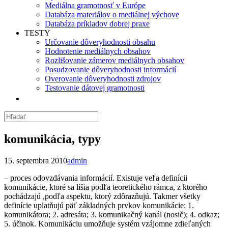
Mediálna gramotnosť v Európe
Databáza materiálov o mediálnej výchove
Databáza príkladov dobrej praxe
TESTY
Určovanie dôveryhodnosti obsahu
Hodnotenie mediálnych obsahov
Rozlišovanie zámerov mediálnych obsahov
Posudzovanie dôveryhodnosti informácií
Overovanie dôveryhodnosti zdrojov
Testovanie dátovej gramotnosti
komunikácia, typy
15. septembra 2010
admin
– proces odovzdávania informácií. Existuje veľa definícii
komunikácie, ktoré sa líšia podľa teoretického rámca, z ktorého
pochádzajú ,podľa aspektu, ktorý zdôrazňujú. Takmer všetky
definície uplatňujú päť základných prvkov komunikácie: 1.
komunikátora; 2. adresáta; 3. komunikačný kanál (nosič); 4. odkaz;
5. účinok. Komunikáciu umožňuje systém vzájomne zdieľaných