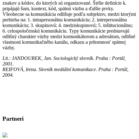
znakov a kódov, do ktorých sú organizované. Širšie definície k.
pripájajú šum, kontext, kód, spätnú väzbu a ďalšie prvky.
Všeobecne sa komunikácia odlišuje podľa subjektov, medzi ktorými
prebieha na: 1. intrapersonálnu
komunikáciu; 2. interpersonálnu
komunikáciu; 3. skupinovú; 4. medziskupinovú; 5. inštitucionálnu;
6. celospoločenskú komunikáciu. Typy komunikácie predstavujú
odlišný charakter väzby medzi komunikátorom a adresátom, odlišné
vlastnosti komunikačného kanálu, odkazu a prítomnosť spätnej
väzby.
Lit.: JANDOUREK, Jan. Sociologický slovník. Praha : Portál,
2001.
REIFOVÁ, Irena. Slovník mediální komunikace. Praha : Portál,
2004.
Partneri