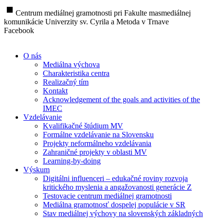
stop
Centrum mediálnej gramotnosti pri Fakulte masmediálnej
komunikácie Univerzity sv. Cyrila a Metoda v Trnave
Facebook
O nás
Mediálna výchova
Charakteristika centra
Realizačný tím
Kontakt
Acknowledgement of the goals and activities of the
IMEC
Vzdelávanie
Kvalifikačné štúdium MV
Formálne vzdelávanie na Slovensku
Projekty neformálneho vzdelávania
Zahraničné projekty v oblasti MV
Learning-by-doing
Výskum
Digitálni influenceri – edukačné roviny rozvoja
kritického myslenia a angažovanosti generácie Z
Testovacie centrum mediálnej gramotnosti
Mediálna gramotnosť dospelej populácie v SR
Stav mediálnej výchovy na slovenských základných