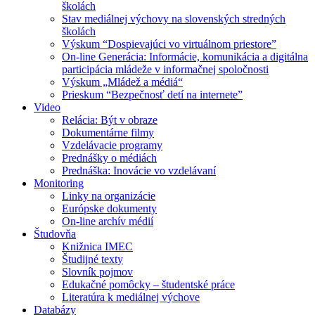
školách
Stav mediálnej výchovy na slovenských stredných
školách
Výskum “Dospievajúci vo virtuálnom priestore”
On-line Generácia: Informácie, komunikácia a digitálna
participácia mládeže v informačnej spoločnosti
Výskum „Mládež a médiá“
Prieskum “Bezpečnosť detí na internete”
Video
Relácia: Být v obraze
Dokumentárne filmy
Vzdelávacie programy
Prednášky o médiách
Prednáška: Inovácie vo vzdelávaní
Monitoring
Linky na organizácie
Európske dokumenty
On-line archív médií
Študovňa
Knižnica IMEC
Študijné texty
Slovník pojmov
Edukačné pomôcky – študentské práce
Literatúra k mediálnej výchove
Databázy