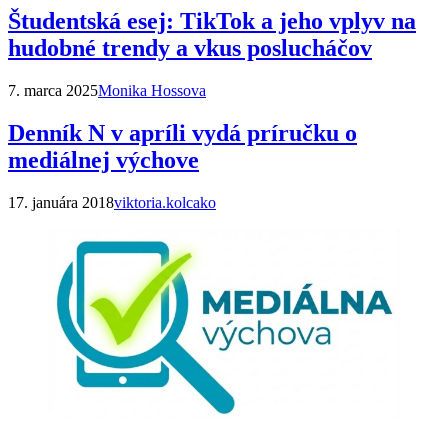
Študentská esej: TikTok a jeho vplyv na
hudobné trendy a vkus poslucháčov
7. marca 2025
Monika Hossova
Denník N v apríli vydá príručku o
mediálnej výchove
17. januára 2018
viktoria.kolcako