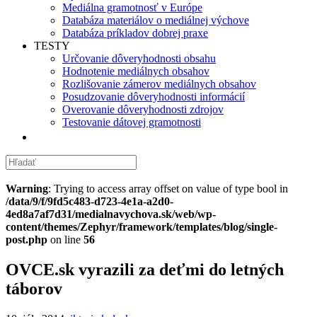
Mediálna gramotnosť v Európe
Databáza materiálov o mediálnej výchove
Databáza príkladov dobrej praxe
TESTY
Určovanie dôveryhodnosti obsahu
Hodnotenie mediálnych obsahov
Rozlišovanie zámerov mediálnych obsahov
Posudzovanie dôveryhodnosti informácií
Overovanie dôveryhodnosti zdrojov
Testovanie dátovej gramotnosti
Warning
: Trying to access array offset on value of type bool in
/data/9/f/9fd5c483-d723-4e1a-a2d0-
4ed8a7af7d31/medialnavychova.sk/web/wp-
content/themes/Zephyr/framework/templates/blog/single-
post.php
on line
56
OVCE.sk vyrazili za deťmi do letných
táborov