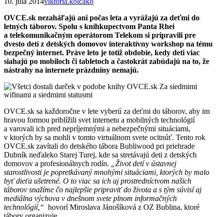
10. júla 2014
viktoria.kolcako
OVCE.sk nezaháľajú ani počas leta a vyrážajú za deťmi do
letných táborov. Spolu s kníhkupectvom Panta Rhei
a telekomunikačným operátorom Telekom si pripravili pre
dvesto detí z detských domovov interaktívny workshop na tému
bezpečný internet. Práve leto je totiž obdobie, kedy deti viac
siahajú po mobiloch či tabletoch a častokrát zabúdajú na to, že
nástrahy na internete prázdniny nemajú.
OVCE.sk sa každoročne v lete vyberú za deťmi do táborov, aby im
hravou formou priblížili svet internetu a mobilných technológií
a varovali ich pred nepríjemnými a nebezpečnými situáciami,
v ktorých by sa mohli v tomto virtuálnom svete ocitnúť. Tento rok
OVCE.sk zavítali do detského tábora Bubliwood pri priehrade
Dubník neďaleko Starej Turej, kde sa stretávajú deti z detských
domovov a profesionálnych rodín.
„Život detí v ústavnej
starostlivosti je popretkávaný mnohými situáciami, ktorých by malo
byť dieťa ušetrené. O to viac sa ich aj prostredníctvom našich
táborov snažíme čo najlepšie pripraviť do života a s tým súvisí aj
mediálna výchova v dnešnom svete plnom informačných
technológií,“
hovorí Miroslava Jánošíková z OZ Bublina, ktoré
tábory organizuje.