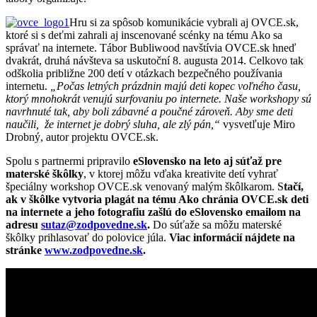
Hru si za spôsob komunikácie vybrali aj OVCE.sk,
ktoré si s deťmi zahrali aj inscenované scénky na tému Ako sa
správať na internete. Tábor Bubliwood navštívia OVCE.sk hneď
dvakrát, druhá návšteva sa uskutoční 8. augusta 2014. Celkovo tak
odškolia približne 200 detí v otázkach bezpečného používania
internetu.
„Počas letných prázdnin majú deti kopec voľného času,
ktorý mnohokrát venujú surfovaniu po internete. Naše workshopy sú
navrhnuté tak, aby boli zábavné a poučné zároveň. Aby sme deti
naučili, že internet je dobrý sluha, ale zlý pán,“
vysvetľuje Miro
Drobný, autor projektu OVCE.sk.
Spolu s partnermi pripravilo
eSlovensko na leto aj súťaž pre
materské škôlky
, v ktorej môžu vďaka kreativite detí vyhrať
špeciálny workshop OVCE.sk venovaný malým škôlkarom. S
tačí,
ak v škôlke vytvoria plagát na tému Ako chránia OVCE.sk deti
na internete a jeho fotografiu zašlú do eSlovensko emailom na
adresu
sutaz@zodpovedne.sk
.
Do súťaže sa môžu materské
škôlky prihlasovať do polovice júla.
Viac informácií nájdete na
stránke
www.zodpovedne.sk
.