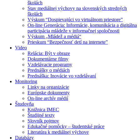
školách
Stav mediálnej výchovy na slovenských stredných
školách
Výskum “Dospievajúci vo virtuálnom priestore”
On-line Generácia: Informácie, komunikácia a digitálna
participácia mládeže v informačnej spoločnosti
Výskum „Mládež a médiá“
Prieskum “Bezpečnosť detí na internete”
Video
Relácia: Být v obraze
Dokumentárne filmy
Vzdelávacie programy
Prednášky o médiách
Prednáška: Inovácie vo vzdelávaní
Monitoring
Linky na organizácie
Európske dokumenty
On-line archív médií
Študovňa
Knižnica IMEC
Študijné texty
Slovník pojmov
Edukačné pomôcky – študentské práce
Literatúra k mediálnej výchove
Databázy