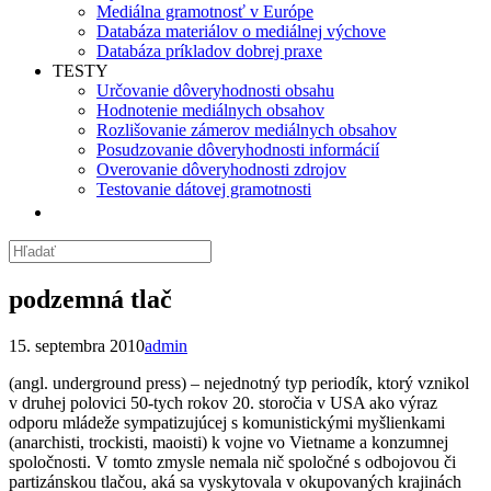
Mediálna gramotnosť v Európe
Databáza materiálov o mediálnej výchove
Databáza príkladov dobrej praxe
TESTY
Určovanie dôveryhodnosti obsahu
Hodnotenie mediálnych obsahov
Rozlišovanie zámerov mediálnych obsahov
Posudzovanie dôveryhodnosti informácií
Overovanie dôveryhodnosti zdrojov
Testovanie dátovej gramotnosti
podzemná tlač
15. septembra 2010
admin
(angl. underground press)
–
nejednotný typ periodík, ktorý vznikol
v druhej polovici 50-tych rokov 20. storočia v USA ako výraz
odporu mládeže sympatizujúcej s komunistickými myšlienkami
(anarchisti, trockisti, maoisti) k vojne vo Vietname a konzumnej
spoločnosti. V tomto zmysle nemala nič spoločné s odbojovou či
partizánskou tlačou, aká sa vyskytovala v okupovaných krajinách