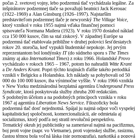
počas 2. svetovej vojny, lebo podzemná tlač vychádzala legálne. Za
inšpirátorov podzemnej tlače
sa považujú beatnici Jack Kerouac
(1922–1969) a Alan Ginsburg (1926–1997). Najstarším
predstaviteľom podzemnej tlače je newyorský
The Village Voice,
ktorý vznikol v roku 1955 najmä vďaka finančnej pomoci
spisovateľa Normana Mailera (1923). V roku 1970 dosiahol náklad
cca 150 000 kusov, čím sa stal ziskový. V západnej Európe sa
podzemná tlač etablovala približne v druhej polovici šesťdesiatych
rokov 20. storočia,
keď vypukli študentské nepokoje. Jej prvým
reprezentantom bol londýnsky
IT
(do súdneho sporu s
The Times
známy aj ako
International Times
) z roku 1966. Holandské
Provo
vychádzalo v rokoch 1965 – 1967, potom ho nahradili
Witte Krant
a
De
Anders Krant.
Popri týchto krajinách ďalšie takéto periodiká
vznikli v Belgicku a Holandsku.
Ich náklady sa pohybovali od 50
000 do 100 000 kusov, iba výnimočne vyššie. V roku 1966 vznikla
v New Yorku medzinárodná bezplatná agentúra
Underground Press
Syndicate,
ktorá poskytovala služby zhruba 200 redakciám.
S podobným účelom a na podobných princípoch vznikla v roku
1967 aj agentúra
Liberation News Service.
Filozoficky bola
podzemná tlač dosť nejednotná. Spájal ju najmä odpor voči vyspelej
kapitalistickej spoločnosti, komercionalizácii, ale odmietala aj
socializmus, ktorý podľa nej stratil revolučnú perspektívu.
Tematický okruh jej publicistiky sa zameriaval najmä na pacifizmus,
boj proti vojne (napr. vo Vietname), proti vojenskej službe, rasizmu,
častou témou bola voľná láska (nie pornografia), narkotiká a popová