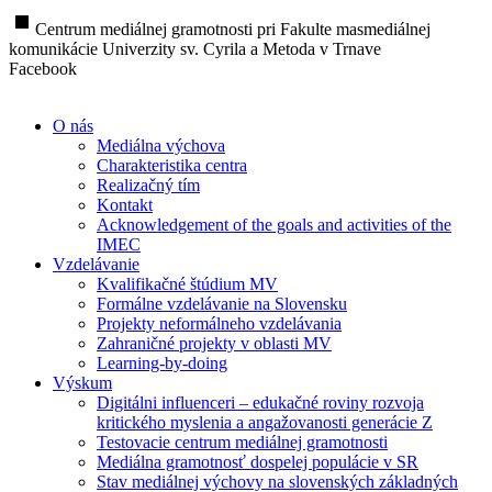
stop
Centrum mediálnej gramotnosti pri Fakulte masmediálnej
komunikácie Univerzity sv. Cyrila a Metoda v Trnave
Facebook
O nás
Mediálna výchova
Charakteristika centra
Realizačný tím
Kontakt
Acknowledgement of the goals and activities of the
IMEC
Vzdelávanie
Kvalifikačné štúdium MV
Formálne vzdelávanie na Slovensku
Projekty neformálneho vzdelávania
Zahraničné projekty v oblasti MV
Learning-by-doing
Výskum
Digitálni influenceri – edukačné roviny rozvoja
kritického myslenia a angažovanosti generácie Z
Testovacie centrum mediálnej gramotnosti
Mediálna gramotnosť dospelej populácie v SR
Stav mediálnej výchovy na slovenských základných