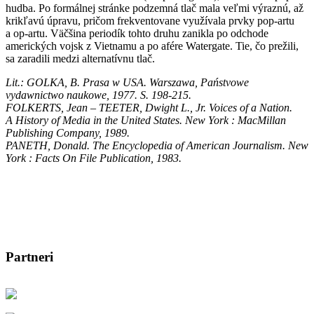
hudba. Po formálnej stránke podzemná tlač mala veľmi výraznú, až
krikľavú úpravu, pričom frekventovane využívala prvky pop-artu
a op-artu. Väčšina periodík tohto druhu zanikla po odchode
amerických vojsk z Vietnamu a po afére Watergate. Tie, čo prežili,
sa zaradili medzi alternatívnu tlač.
Lit.: GOLKA, B. Prasa w USA. Warszawa, Państvowe
vydawnictwo naukowe, 1977. S. 198-215.
FOLKERTS, Jean – TEETER, Dwight L., Jr. Voices of a Nation.
A History of Media in the United States. New York : MacMillan
Publishing Company, 1989.
PANETH, Donald. The Encyclopedia of American Journalism. New
York : Facts On File Publication, 1983.
Partneri