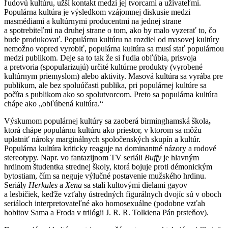
ľudovú kultúru, užší kontakt medzi jej tvorcami a užívateľmi.
Populárna kultúra je výsledkom vzájomnej diskusie medzi
masmédiami
a kultúrnymi producentmi na jednej strane
a spotrebiteľmi na druhej strane o tom, ako by malo vyzerať to, čo
bude produkovať. Populárnu kultúru na rozdiel od masovej kultúry
nemožno vopred vyrobiť, populárna kultúra sa musí stať populárnou
medzi publikom.
Deje sa to tak že si ľudia obľúbia, prisvoja
a pretvoria (spopularizujú) určité kultúrne produkty (vyrobené
kultúrnym priemyslom) alebo aktivity. Masová kultúra sa vyrába pre
publikum, ale bez spoluúčasti publika, pri populárnej kultúre sa
počíta s publikom ako so spolutvorcom. Preto sa populárna kultúra
chápe ako „obľúbená kultúra.“
Výskumom populárnej kultúry sa zaoberá birminghamská škola
,
ktorá chápe populárnu kultúru ako priestor, v ktorom sa môžu
uplatniť nároky marginálnych spoločenských skupín a kultúr.
Populárna kultúra kriticky reaguje na dominantné názory a rodové
stereotypy. Napr. vo fantazijnom TV seriáli
Buffy
je hlavným
hrdinom študentka strednej školy, ktorá bojuje proti démonickým
bytostiam, čím sa neguje výlučné postavenie mužského hrdinu.
Seriály
Herkules
a
Xena
sa stali kultovými dielami gayov
a lesbičiek, keďže vzťahy ústredných figurálnych dvojíc sú v oboch
seriáloch interpretovateľné ako homosexuálne (podobne vzťah
hobitov Sama a Froda v trilógii J. R. R. Tolkiena Pán prsteňov).