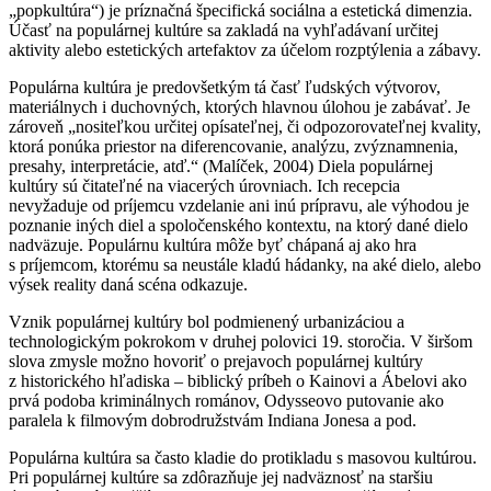
„popkultúra“) je príznačná špecifická sociálna a estetická dimenzia.
Účasť na populárnej kultúre sa zakladá na vyhľadávaní určitej
aktivity alebo estetických artefaktov za účelom rozptýlenia a zábavy.
Populárna kultúra je predovšetkým tá časť ľudských výtvorov,
materiálnych i duchovných, ktorých hlavnou úlohou je zabávať. Je
zároveň „nositeľkou určitej opísateľnej, či odpozorovateľnej kvality,
ktorá ponúka priestor na diferencovanie, analýzu, zvýznamnenia,
presahy, interpretácie, atď.“ (Malíček, 2004) Diela populárnej
kultúry sú čitateľné na viacerých úrovniach. Ich recepcia
nevyžaduje od príjemcu vzdelanie ani inú prípravu, ale výhodou je
poznanie iných diel a spoločenského kontextu, na ktorý dané dielo
nadväzuje. Populárnu kultúra môže byť chápaná aj ako hra
s príjemcom, ktorému sa neustále kladú hádanky, na aké dielo, alebo
výsek reality daná scéna odkazuje.
Vznik populárnej kultúry bol podmienený urbanizáciou a
technologickým pokrokom v druhej polovici 19. storočia. V širšom
slova zmysle možno hovoriť o prejavoch populárnej kultúry
z historického hľadiska – biblický príbeh o Kainovi a Ábelovi ako
prvá podoba kriminálnych románov, Odysseovo putovanie ako
paralela k filmovým dobrodružstvám Indiana Jonesa a pod.
Populárna kultúra sa často kladie do protikladu s masovou kultúrou.
Pri populárnej kultúre sa zdôrazňuje jej nadväznosť na staršiu