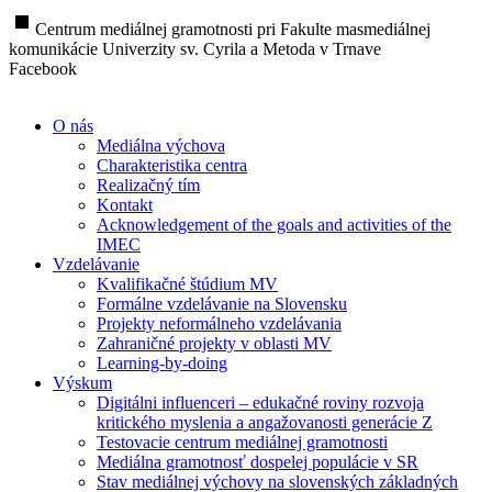
stop
Centrum mediálnej gramotnosti pri Fakulte masmediálnej
komunikácie Univerzity sv. Cyrila a Metoda v Trnave
Facebook
O nás
Mediálna výchova
Charakteristika centra
Realizačný tím
Kontakt
Acknowledgement of the goals and activities of the
IMEC
Vzdelávanie
Kvalifikačné štúdium MV
Formálne vzdelávanie na Slovensku
Projekty neformálneho vzdelávania
Zahraničné projekty v oblasti MV
Learning-by-doing
Výskum
Digitálni influenceri – edukačné roviny rozvoja
kritického myslenia a angažovanosti generácie Z
Testovacie centrum mediálnej gramotnosti
Mediálna gramotnosť dospelej populácie v SR
Stav mediálnej výchovy na slovenských základných