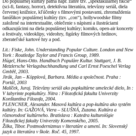
Do populárnej kultúry patria napr. žánre tzv. „spektakulárnej fikcie“
(sci-fi, fantasy, horror), detektívna literatúra, televízny seriál, diela
červenej knižnice, kľúčenky s filmovými postavami, zhromaždenia
fanúšikov populárnej kultúry (tzv. „con“), hollywoodske filmy
založené na intertextualite, oblečenie s nápismi a ilustráciami
odkazujúcimi na diela populárnej kultúry; komiks, open-air koncerty
a festivaly, videoklipy,
videohry, figúrky filmových hrdinov,
zberateľské kartové hry a pod.
Lit.: Fiske
, John. Understanding Popular Culture. London and New
York : Routledge Taylor and Francis Group, 1989.
Hügel
, Hans-Otto. Handbuch Populäre Kultur. Stuttgart, J. B.
Metzlersche Verlagsbuchhandlung und Carl Ernst Poeschel Verlag
GmbH, 2003.
Jirák
, Jan – Köpplová, Barbara. Média a společnost. Praha :
Portál, 2003
Malíček
, Juraj. Televízny seriál ako popkultúrne umelecké dielo, In :
V labyrinte popkultúry. Nitra : Filozofická fakulta Univerzity
Konštantína Filozofa, 2004.
PLENCNER, Alexander. Masová kultúra a pop-kultúra ako systém
kultúry. In: GAŽOVÁ, Viera – SLUŠNÁ, Zuzana. Kultúra a
rôznorodosť kultúrneho. Bratislava : Katedra kulturológie
Filozofickej fakulty Univerzity Komenského, 2005.
Žilka
, Tibor. Postmodernizmus v literatúre a umení. In: Slovenský
jazyk a literatúra v škole. Roč. 45, 1997.