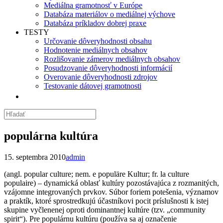
Mediálna gramotnosť v Európe
Databáza materiálov o mediálnej výchove
Databáza príkladov dobrej praxe
TESTY
Určovanie dôveryhodnosti obsahu
Hodnotenie mediálnych obsahov
Rozlišovanie zámerov mediálnych obsahov
Posudzovanie dôveryhodnosti informácií
Overovanie dôveryhodnosti zdrojov
Testovanie dátovej gramotnosti
populárna kultúra
15. septembra 2010
admin
(angl. popular culture; nem. e populäre Kultur; fr. la culture
populaire) – dynamická oblasť kultúry
pozostávajúca z rozmanitých,
vzájomne integrovaných prvkov. Súbor foriem potešenia, významov
a praktík, ktoré
sprostredkujú účastníkovi pocit príslušnosti k istej
skupine vyčlenenej oproti dominantnej kultúre (tzv. „community
spirit“). Pre populárnu kultúru (používa sa aj označenie