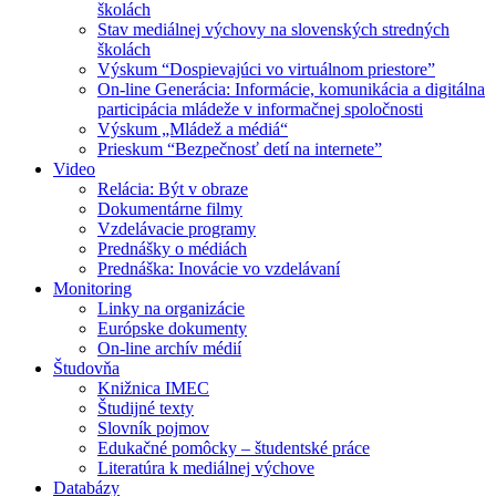
školách
Stav mediálnej výchovy na slovenských stredných
školách
Výskum “Dospievajúci vo virtuálnom priestore”
On-line Generácia: Informácie, komunikácia a digitálna
participácia mládeže v informačnej spoločnosti
Výskum „Mládež a médiá“
Prieskum “Bezpečnosť detí na internete”
Video
Relácia: Být v obraze
Dokumentárne filmy
Vzdelávacie programy
Prednášky o médiách
Prednáška: Inovácie vo vzdelávaní
Monitoring
Linky na organizácie
Európske dokumenty
On-line archív médií
Študovňa
Knižnica IMEC
Študijné texty
Slovník pojmov
Edukačné pomôcky – študentské práce
Literatúra k mediálnej výchove
Databázy