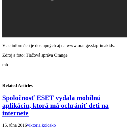
Viac informácií je dostupných aj na www.orange.sk/primakids.
Zdroj a foto: Tlačová správa Orange
mh
Related Articles
Spoločnosť ESET vydala mobilnú
aplikáciu, ktorá má ochrániť deti na
internete
15. júna 2016
viktoria.kolcako