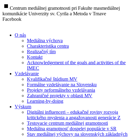
stop
Centrum mediálnej gramotnosti pri Fakulte masmediálnej
komunikácie Univerzity sv. Cyrila a Metoda v Trnave
Facebook
O nás
Mediálna výchova
Charakteristika centra
Realizačný tím
Kontakt
Acknowledgement of the goals and activities of the
IMEC
Vzdelávanie
Kvalifikačné štúdium MV
Formálne vzdelávanie na Slovensku
Projekty neformálneho vzdelávania
Zahraničné projekty v oblasti MV
Learning-by-doing
Výskum
Digitálni influenceri – edukačné roviny rozvoja
kritického myslenia a angažovanosti generácie Z
Testovacie centrum mediálnej gramotnosti
Mediálna gramotnosť dospelej populácie v SR
Stav mediálnej výchovy na slovenských základných