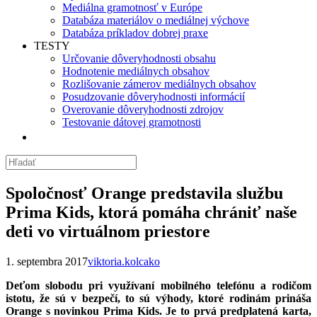
Mediálna gramotnosť v Európe
Databáza materiálov o mediálnej výchove
Databáza príkladov dobrej praxe
TESTY
Určovanie dôveryhodnosti obsahu
Hodnotenie mediálnych obsahov
Rozlišovanie zámerov mediálnych obsahov
Posudzovanie dôveryhodnosti informácií
Overovanie dôveryhodnosti zdrojov
Testovanie dátovej gramotnosti
Spoločnosť Orange predstavila službu
Prima Kids, ktorá pomáha chrániť naše
deti vo virtuálnom priestore
1. septembra 2017
viktoria.kolcako
De
ť
om slobodu pri využívaní mobilného telefónu a rodi
č
om
istotu, že sú v bezpe
č
í
, to s
ú
v
ý
hody, ktor
é
rodin
á
m prináša
Orange s novinkou Prima Kids.
Je to prvá predplatená karta,