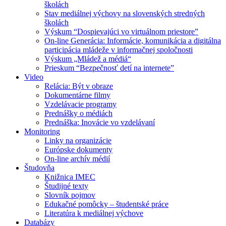
školách
Stav mediálnej výchovy na slovenských stredných
školách
Výskum “Dospievajúci vo virtuálnom priestore”
On-line Generácia: Informácie, komunikácia a digitálna
participácia mládeže v informačnej spoločnosti
Výskum „Mládež a médiá“
Prieskum “Bezpečnosť detí na internete”
Video
Relácia: Být v obraze
Dokumentárne filmy
Vzdelávacie programy
Prednášky o médiách
Prednáška: Inovácie vo vzdelávaní
Monitoring
Linky na organizácie
Európske dokumenty
On-line archív médií
Študovňa
Knižnica IMEC
Študijné texty
Slovník pojmov
Edukačné pomôcky – študentské práce
Literatúra k mediálnej výchove
Databázy