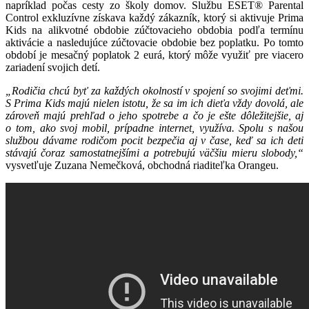
napríklad počas cesty zo školy domov. Službu ESET® Parental
Control exkluzívne získava každý zákazník, ktorý si aktivuje Prima
Kids na alikvotné obdobie zúčtovacieho obdobia podľa termínu
aktivácie a nasledujúce zúčtovacie obdobie bez poplatku. Po tomto
období je mesačný poplatok 2 eurá, ktorý môže využiť pre viacero
zariadení svojich detí.
„Rodičia chcú byť za každých okolností v spojení so svojimi deťmi.
S Prima Kids majú nielen istotu, že sa im ich dieťa vždy dovolá, ale
zároveň majú prehľad o jeho spotrebe a čo je ešte dôležitejšie, aj
o tom, ako svoj mobil, prípadne internet, využíva. Spolu s našou
službou dávame rodičom pocit bezpečia aj v čase, keď sa ich deti
stávajú čoraz samostatnejšími a potrebujú väčšiu mieru slobody,“
vysvetľuje Zuzana Nemečková, obchodná riaditeľka Orangeu.