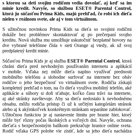
s ktorou sa deti svojim rodi
č
om vedia dovolať, aj ke
ď
sa im
minie kredit.
Navyše, so službou ESET
®
Parental Control,
ktor
á
ju s
ú
časťou Prima Kids, maj
ú
prehľad, č
o rob
í
ich die
ť
a
nielen v reálnom svete, ale aj v tom virtuálnom.
S užitočnou novinkou Prima Kids sa dieťa so svojimi rodičmi
dokáže bez problémov skontaktovať aj po prečerpaní svojho
kreditu. Nová služba mu umožňuje uskutočniť bezplatné hovory na
dve vybrané telefónne čísla v sieti Orange aj vtedy, ak už svoj
predplatený kredit minie.
Súčasťou Prima Kids je aj služba
ESET® Parental Control
, ktorá
chráni dieťa pred nevhodným používaním internetu a aplikácií
v mobile. Vďaka nej môže dieťa naplno využívať prednosti
mobilného telefónu a slobodne surfovať na internete bez obáv
rodičov o jeho bezpečnosť vo virtuálnom svete. Rodičia získajú
kompletný prehľad o tom, na čo dieťa využíva mobilný telefón, aké
aplikácie a súbory si doň sťahuje, koľko času trávi na internete,
aj aké stránky navštevuje. Aby sa dieťa nedostalo k nevhodnému
obsahu, môžu rodičia prístup či už k určitým kategóriám stránok
alebo aj k akýmkoľvek konkrétnym stránkam separátne zablokovať.
Užitočnou funkciou je aj nastavenie limitu pre hranie hier, ktorý
môže byť rôzny počas školských a voľných dní. Navyše, ochrana
dieťaťa s bezpečnostným balíkom prekračuje hranice online sveta.
Rodič vďaka GPS polohe vie zistiť, kde sa jeho dieťa nachádza