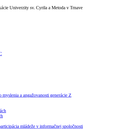
ácie Univerzity sv. Cyrila a Metoda v Trnave
EC
ho myslenia a angažovanosti generácie Z
lách
ch
articipácia mládeže v informačnej spoločnosti