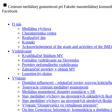
stop
Centrum mediálnej gramotnosti pri Fakulte masmediálnej komunik
Facebook
O nás
Mediálna výchova
Charakteristika centra
Realizačný tím
Kontakt
Acknowledgement of the goals and activities of the IM
Vzdelávanie
Kvalifikačné štúdium MV
Formálne vzdelávanie na Slovensku
Projekty neformálneho vzdelávania
Zahraničné projekty v oblasti MV
Learning-by-doing
Výskum
Digitálni influenceri – edukačné roviny rozvoja kritické
Testovacie centrum mediálnej gramotnosti
Mediálna gramotnosť dospelej populácie v SR
Stav mediálnej výchovy na slovenských základných ško
Stav mediálnej výchovy na slovenských stredných školá
Výskum “Dospievajúci vo virtuálnom priestore”
On-line Generácia: Informácie, komunikácia a digitálna p