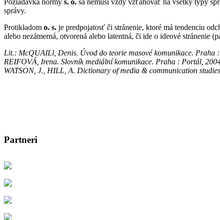
Požiadavka normy
s. o.
sa nemusí vždy vzťahovať na všetky typy správ
správy.
Protikladom
o. s.
je predpojatosť či stránenie, ktoré má tendenciu odc
alebo nezámerná, otvorená alebo latentná, či ide o ideové stránenie (p
Lit.: McQUAILl, Denis. Úvod do teorie masové komunikace. Praha : 
REIFOVÁ, Irena. Slovník mediální komunikace. Praha : Portál, 200
WATSON, J., HILL, A. Dictionary of media & communication studies.
Partneri