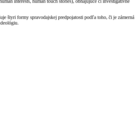
man interests, human touch stories), obhajujúce či investigatívne
uje štyri formy spravodajskej predpojatosti podľa toho, či je zámerná
ideológiu.