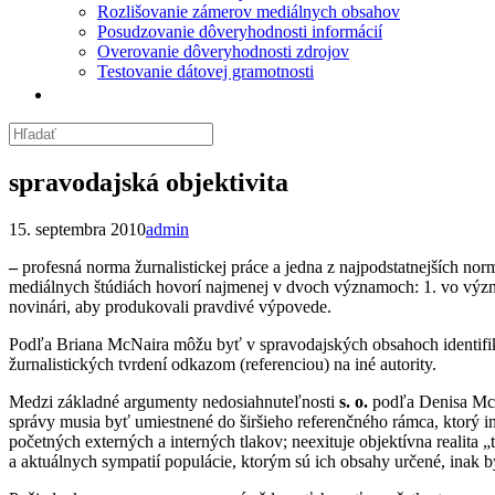
Rozlišovanie zámerov mediálnych obsahov
Posudzovanie dôveryhodnosti informácií
Overovanie dôveryhodnosti zdrojov
Testovanie dátovej gramotnosti
spravodajská objektivita
15. septembra 2010
admin
–
profesná norma žurnalistickej práce a jedna z najpodstatnejších no
mediálnych štúdiách hovorí najmenej v dvoch významoch: 1. vo význam
novinári, aby produkovali pravdivé výpovede.
Podľa Briana McNaira môžu byť v spravodajských obsahoch identifikov
žurnalistických tvrdení odkazom (referenciou) na iné autority.
Medzi základné argumenty nedosiahnuteľnosti
s. o.
podľa Denisa McQu
správy musia byť umiestnené do širšieho referenčného rámca, ktorý 
početných externých a interných tlakov; neexituje objektívna realit
a aktuálnych sympatií populácie, ktorým sú ich obsahy určené, inak by