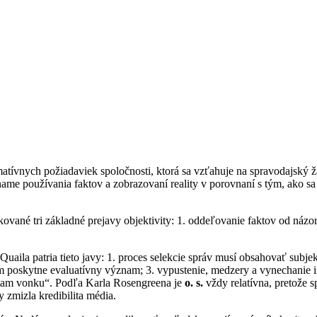
rmatívnych požiadaviek spoločnosti, ktorá sa vzťahuje na spravodajský 
e používania faktov a zobrazovaní reality v porovnaní s tým, ako sa 
ané tri základné prejavy objektivity: 1. oddeľovanie faktov od názoro
aila patria tieto javy: 1. proces selekcie správ musí obsahovať subjek
im poskytne evaluatívny význam; 3. vypustenie, medzery a vynechanie 
a „tam vonku“. Podľa Karla Rosengreena je
o. s.
vždy relatívna, pretože 
 zmizla kredibilita média.