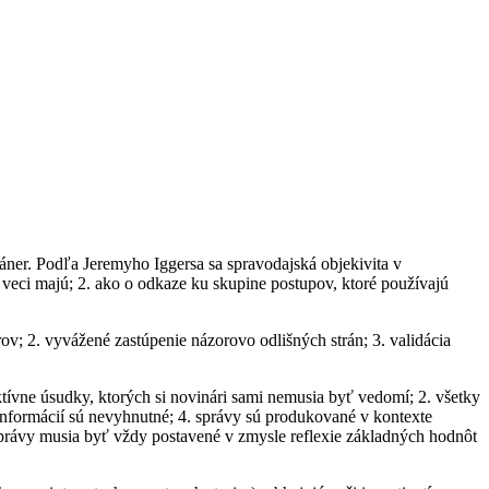
žáner. Podľa Jeremyho Iggersa sa
spravodajská objekivita v
veci majú; 2. ako o odkaze ku skupine postupov, ktoré používajú
v; 2. vyvážené zastúpenie názorovo odlišných strán; 3. validácia
tívne úsudky, ktorých si novinári sami nemusia byť vedomí; 2. všetky
informácií sú nevyhnutné; 4. správy sú produkované v kontexte
správy musia byť vždy postavené v zmysle reflexie základných hodnôt