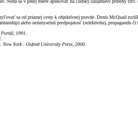
. Nedá sa v plnej miere aplikovať na ľudsky zaujímavé príbehy (tzv. hu
hyľovať sa od priamej cesty k objektívnej pravde. Denis McQuail rozliš
artianship) alebo neúmyselnú predpojatosť (selektivitu), propagandu či 
Portál, 1991.
4
.
 New York : Oxford University Press, 2000.