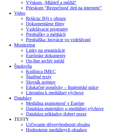
Výskum „Mládež a médiá“
Prieskum “Bezpečnosť detí na internete”
Video
Relácia: Být v obraze
Dokumentárne filmy
Vzdelávacie programy
Prednášky o médiách
Prednáška: Inovácie vo vzdelávaní
Monitoring
Linky na organizácie
Európske dokumenty
On-line archív médií
Študovňa
Knižnica IMEC
Študijné texty
Slovník pojmov
Edukačné pomôcky – študentské práce
Literatúra k mediálnej výchove
Databázy
Mediálna gramotnosť v Európe
Databáza materiálov o mediálnej výchove
Databáza príkladov dobrej praxe
TESTY
Určovanie dôveryhodnosti obsahu
Hodnotenie mediálnych obsahov