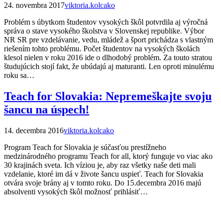
24. novembra 2017
viktoria.kolcako
Problém s úbytkom študentov vysokých škôl potvrdila aj výročná
správa o stave vysokého školstva v Slovenskej republike. Výbor
NR SR pre vzdelávanie, vedu, mládež a šport prichádza s vlastným
riešením tohto problému. Počet študentov na vysokých školách
klesol nielen v roku 2016 ide o dlhodobý problém. Za touto stratou
študujúcich stojí fakt, že ubúdajú aj maturanti. Len oproti minulému
roku sa…
Teach for Slovakia: Nepremeškajte svoju
šancu na úspech!
14. decembra 2016
viktoria.kolcako
Program Teach for Slovakia je súčasťou prestížneho
medzinárodného programu Teach for all, ktorý funguje vo viac ako
30 krajinách sveta. Ich víziou je, aby raz všetky naše deti mali
vzdelanie, ktoré im dá v živote šancu uspieť. Teach for Slovakia
otvára svoje brány aj v tomto roku. Do 15.decembra 2016 majú
absolventi vysokých škôl možnosť prihlásiť…