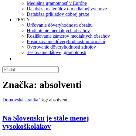
Mediálna gramotnosť v Európe
Databáza materiálov o mediálnej výchove
Databáza príkladov dobrej praxe
TESTY
Určovanie dôveryhodnosti obsahu
Hodnotenie mediálnych obsahov
Rozlišovanie zámerov mediálnych obsahov
Posudzovanie dôveryhodnosti informácií
Overovanie dôveryhodnosti zdrojov
Testovanie dátovej gramotnosti
Značka:
absolventi
Domovská stránka
Tag: absolventi
Na Slovensku je stále menej
vysokoškolákov