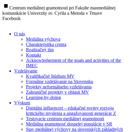
stop
Centrum mediálnej gramotnosti pri Fakulte masmediálnej
komunikácie Univerzity sv. Cyrila a Metoda v Trnave
Facebook
O nás
Mediálna výchova
Charakteristika centra
Realizačný tím
Kontakt
Acknowledgement of the goals and activities of the
IMEC
Vzdelávanie
Kvalifikačné štúdium MV
Formálne vzdelávanie na Slovensku
Projekty neformálneho vzdelávania
Zahraničné projekty v oblasti MV
Learning-by-doing
Výskum
Digitálni influenceri – edukačné roviny rozvoja
kritického myslenia a angažovanosti generácie Z
Testovacie centrum mediálnej gramotnosti
Mediálna gramotnosť dospelej populácie v SR
Stav mediálnej výchovy na slovenských základných