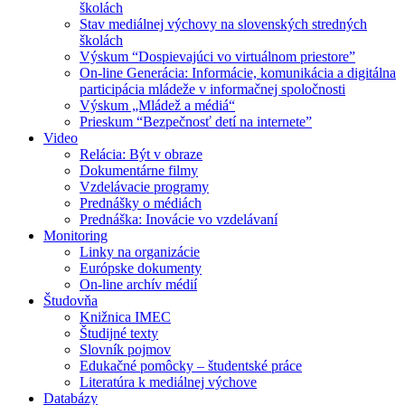
školách
Stav mediálnej výchovy na slovenských stredných
školách
Výskum “Dospievajúci vo virtuálnom priestore”
On-line Generácia: Informácie, komunikácia a digitálna
participácia mládeže v informačnej spoločnosti
Výskum „Mládež a médiá“
Prieskum “Bezpečnosť detí na internete”
Video
Relácia: Být v obraze
Dokumentárne filmy
Vzdelávacie programy
Prednášky o médiách
Prednáška: Inovácie vo vzdelávaní
Monitoring
Linky na organizácie
Európske dokumenty
On-line archív médií
Študovňa
Knižnica IMEC
Študijné texty
Slovník pojmov
Edukačné pomôcky – študentské práce
Literatúra k mediálnej výchove
Databázy