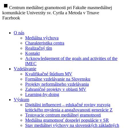
stop
Centrum mediálnej gramotnosti pri Fakulte masmediálnej
komunikácie Univerzity sv. Cyrila a Metoda v Trnave
Facebook
O nás
Mediálna výchova
Charakteristika centra
Realizačný tím
Kontakt
Acknowledgement of the goals and activities of the
IMEC
Vzdelávanie
Kvalifikačné štúdium MV
Formálne vzdelávanie na Slovensku
Projekty neformálneho vzdelávania
Zahraničné projekty v oblasti MV
Learning-by-doing
Výskum
Digitálni influenceri – edukačné roviny rozvoja
kritického myslenia a angažovanosti generácie Z
Testovacie centrum mediálnej gramotnosti
Mediálna gramotnosť dospelej populácie v SR
Stav mediálnej výchovy na slovenských základných