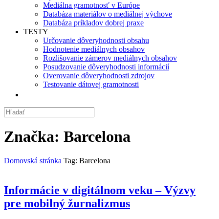
Mediálna gramotnosť v Európe
Databáza materiálov o mediálnej výchove
Databáza príkladov dobrej praxe
TESTY
Určovanie dôveryhodnosti obsahu
Hodnotenie mediálnych obsahov
Rozlišovanie zámerov mediálnych obsahov
Posudzovanie dôveryhodnosti informácií
Overovanie dôveryhodnosti zdrojov
Testovanie dátovej gramotnosti
Značka:
Barcelona
Domovská stránka
Tag: Barcelona
Informácie v digitálnom veku – Výzvy
pre mobilný žurnalizmus