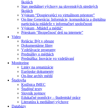
školách
Stav mediálnej výchovy na slovenských stredných
školách
Výskum “Dospievajúci vo virtuálnom priestore”
On-line Generácia: Informácie, komunikácia a digitálna
participácia mládeže v informačnej spoločnosti
Výskum „Mládež a médiá“
Prieskum “Bezpečnosť detí na internete”
Video
Relácia: Být v obraze
Dokumentárne filmy
Vzdelávacie programy
Prednášky o médiách
Prednáška: Inovácie vo vzdelávaní
Monitoring
Linky na organizácie
Európske dokumenty
On-line archív médií
Študovňa
Knižnica IMEC
Študijné texty
Slovník pojmov
Edukačné pomôcky – študentské práce
Literatúra k mediálnej výchove
Databázy