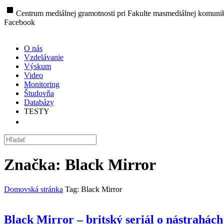
stop
Centrum mediálnej gramotnosti pri Fakulte masmediálnej komunik
Facebook
O nás
Vzdelávanie
Výskum
Video
Monitoring
Študovňa
Databázy
TESTY
Značka:
Black Mirror
Domovská stránka
Tag: Black Mirror
Black Mirror – britský seriál o nástrahách