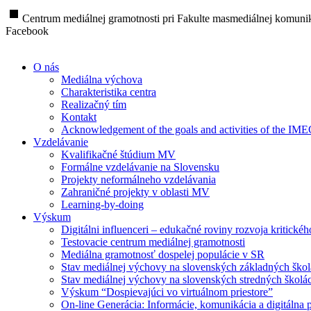
stop
Centrum mediálnej gramotnosti pri Fakulte masmediálnej komunik
Facebook
O nás
Mediálna výchova
Charakteristika centra
Realizačný tím
Kontakt
Acknowledgement of the goals and activities of the IM
Vzdelávanie
Kvalifikačné štúdium MV
Formálne vzdelávanie na Slovensku
Projekty neformálneho vzdelávania
Zahraničné projekty v oblasti MV
Learning-by-doing
Výskum
Digitálni influenceri – edukačné roviny rozvoja kritické
Testovacie centrum mediálnej gramotnosti
Mediálna gramotnosť dospelej populácie v SR
Stav mediálnej výchovy na slovenských základných ško
Stav mediálnej výchovy na slovenských stredných školá
Výskum “Dospievajúci vo virtuálnom priestore”
On-line Generácia: Informácie, komunikácia a digitálna p