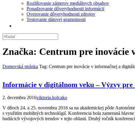
Rozlišovanie zámerov mediálnych obsahov
Posudzovanie dôveryhodnosti informácií
Overovanie dôveryhodnosti zdrojov
Testovanie dátovej gramotnosti
Značka:
Centrum pre inovácie v
Domovská stránka
Tag: Centrum pre inovácie v informačnej a digitáln
Informácie v digitálnom veku – Výzvy pre
2. decembra 2016
viktoria.kolcako
V dňoch 24. a 25. novembra 2016 sa na akademickej pôde Autonómnej
s využitím mobilných technológií. Konferencia bola zameraná hlavne
budúcich vývojových trendov v tejto oblasti. Druhý ročník konferen