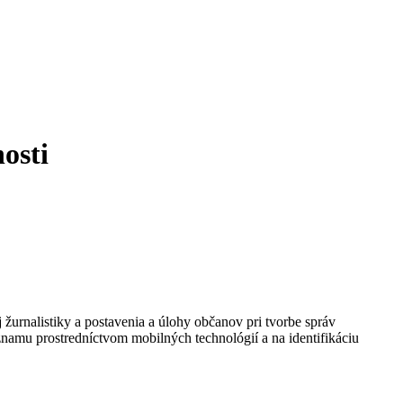
osti
rnalistiky a postavenia a úlohy občanov pri tvorbe správ
namu prostredníctvom mobilných technológií a na identifikáciu