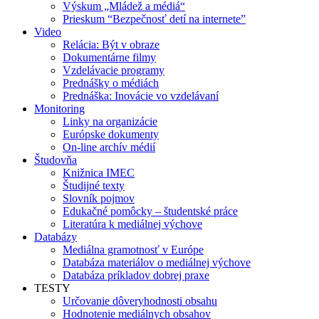
Výskum „Mládež a médiá“
Prieskum “Bezpečnosť detí na internete”
Video
Relácia: Být v obraze
Dokumentárne filmy
Vzdelávacie programy
Prednášky o médiách
Prednáška: Inovácie vo vzdelávaní
Monitoring
Linky na organizácie
Európske dokumenty
On-line archív médií
Študovňa
Knižnica IMEC
Študijné texty
Slovník pojmov
Edukačné pomôcky – študentské práce
Literatúra k mediálnej výchove
Databázy
Mediálna gramotnosť v Európe
Databáza materiálov o mediálnej výchove
Databáza príkladov dobrej praxe
TESTY
Určovanie dôveryhodnosti obsahu
Hodnotenie mediálnych obsahov