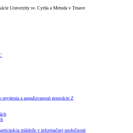
ácie Univerzity sv. Cyrila a Metoda v Trnave
EC
ho myslenia a angažovanosti generácie Z
lách
ch
articipácia mládeže v informačnej spoločnosti