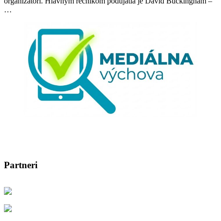
organizátori. Hlavným rečníkom podujatia je David Buckingham –
…
Partneri