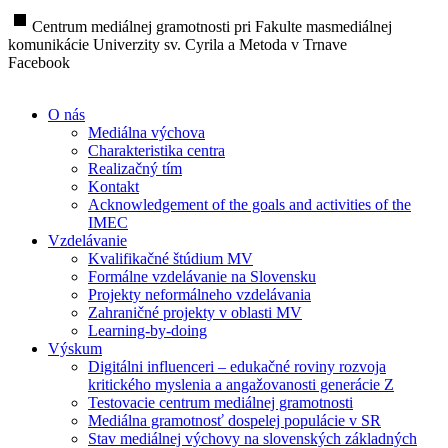
stop
Centrum mediálnej gramotnosti pri Fakulte masmediálnej
komunikácie Univerzity sv. Cyrila a Metoda v Trnave
Facebook
O nás
Mediálna výchova
Charakteristika centra
Realizačný tím
Kontakt
Acknowledgement of the goals and activities of the
IMEC
Vzdelávanie
Kvalifikačné štúdium MV
Formálne vzdelávanie na Slovensku
Projekty neformálneho vzdelávania
Zahraničné projekty v oblasti MV
Learning-by-doing
Výskum
Digitálni influenceri – edukačné roviny rozvoja
kritického myslenia a angažovanosti generácie Z
Testovacie centrum mediálnej gramotnosti
Mediálna gramotnosť dospelej populácie v SR
Stav mediálnej výchovy na slovenských základných