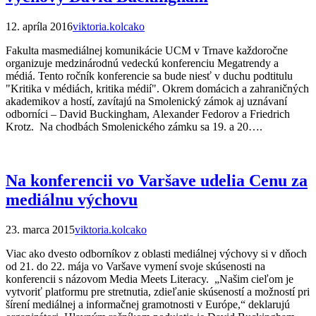
12. apríla 2016
viktoria.kolcako
Fakulta masmediálnej komunikácie UCM v Trnave každoročne
organizuje medzinárodnú vedeckú konferenciu Megatrendy a
médiá. Tento ročník konferencie sa bude niesť v duchu podtitulu
"Kritika v médiách, kritika médií". Okrem domácich a zahraničných
akademikov a hostí, zavítajú na Smolenický zámok aj uznávaní
odborníci – David Buckingham, Alexander Fedorov a Friedrich
Krotz. Na chodbách Smolenického zámku sa 19. a 20….
Na konferencii vo Varšave udelia Cenu za
mediálnu výchovu
23. marca 2015
viktoria.kolcako
Viac ako dvesto odborníkov z oblasti mediálnej výchovy si v dňoch
od 21. do 22. mája vo Varšave vymení svoje skúsenosti na
konferencii s názovom Media Meets Literacy. „Našim cieľom je
vytvoriť platformu pre stretnutia, zdieľanie skúseností a možností pri
šírení mediálnej a informačnej gramotnosti v Európe,“ deklarujú