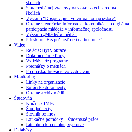
školách
Stav mediálnej výchovy na slovenských stredných
školách
Výskum “Dospievajúci vo virtuálnom priestore”
On-line Generácia: Informácie, komunikácia a digitálna
participácia mládeže v informačnej spoločnosti
Výskum „Mládež a médiá“
Prieskum “Bezpečnosť detí na internete”
Video
Relácia: Být v obraze
Dokumentárne filmy
Vzdelávacie programy
Prednášky o médiách
Prednáška: Inovácie vo vzdelávaní
Monitoring
Linky na organizácie
Európske dokumenty
On-line archív médií
Študovňa
Knižnica IMEC
Študijné texty
Slovník pojmov
Edukačné pomôcky – študentské práce
Literatúra k mediálnej výchove
Databázy