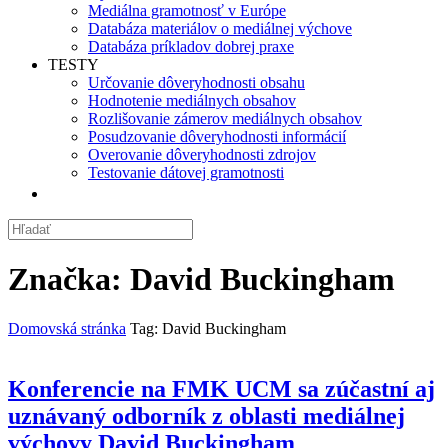
Mediálna gramotnosť v Európe
Databáza materiálov o mediálnej výchove
Databáza príkladov dobrej praxe
TESTY
Určovanie dôveryhodnosti obsahu
Hodnotenie mediálnych obsahov
Rozlišovanie zámerov mediálnych obsahov
Posudzovanie dôveryhodnosti informácií
Overovanie dôveryhodnosti zdrojov
Testovanie dátovej gramotnosti
Značka:
David Buckingham
Domovská stránka
Tag: David Buckingham
Konferencie na FMK UCM sa zúčastní aj
uznávaný odborník z oblasti mediálnej
výchovy David Buckingham