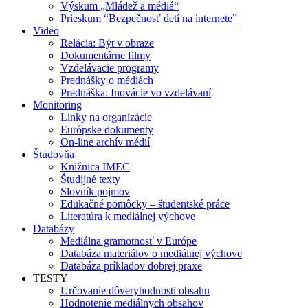
Výskum „Mládež a médiá“
Prieskum “Bezpečnosť detí na internete”
Video
Relácia: Být v obraze
Dokumentárne filmy
Vzdelávacie programy
Prednášky o médiách
Prednáška: Inovácie vo vzdelávaní
Monitoring
Linky na organizácie
Európske dokumenty
On-line archív médií
Študovňa
Knižnica IMEC
Študijné texty
Slovník pojmov
Edukačné pomôcky – študentské práce
Literatúra k mediálnej výchove
Databázy
Mediálna gramotnosť v Európe
Databáza materiálov o mediálnej výchove
Databáza príkladov dobrej praxe
TESTY
Určovanie dôveryhodnosti obsahu
Hodnotenie mediálnych obsahov