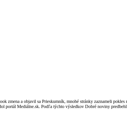
ebook zmena a objavil sa Prieskumník, mnohé stránky zaznameli pokles n
edol portál Mediálne.sk. Podľa týchto výsledkov Dobré noviny predbeh