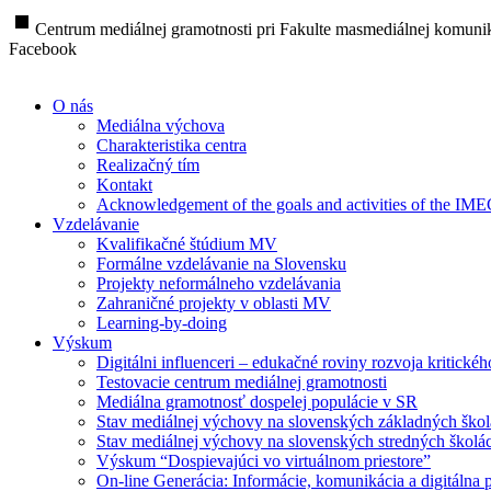
stop
Centrum mediálnej gramotnosti pri Fakulte masmediálnej komunik
Facebook
O nás
Mediálna výchova
Charakteristika centra
Realizačný tím
Kontakt
Acknowledgement of the goals and activities of the IM
Vzdelávanie
Kvalifikačné štúdium MV
Formálne vzdelávanie na Slovensku
Projekty neformálneho vzdelávania
Zahraničné projekty v oblasti MV
Learning-by-doing
Výskum
Digitálni influenceri – edukačné roviny rozvoja kritické
Testovacie centrum mediálnej gramotnosti
Mediálna gramotnosť dospelej populácie v SR
Stav mediálnej výchovy na slovenských základných ško
Stav mediálnej výchovy na slovenských stredných školá
Výskum “Dospievajúci vo virtuálnom priestore”
On-line Generácia: Informácie, komunikácia a digitálna p