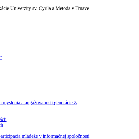
ácie Univerzity sv. Cyrila a Metoda v Trnave
EC
ho myslenia a angažovanosti generácie Z
lách
ch
articipácia mládeže v informačnej spoločnosti