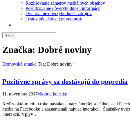
Rozlišovanie zámerov mediálnych obsahov
Posudzovanie dôveryhodnosti informácií
Overovanie dôveryhodnosti zdrojov
Testovanie dátovej gramotnosti
Značka:
Dobré noviny
Domovská stránka
Tag: Dobré noviny
Pozitívne správy sa dostávajú do popredia
11. novembra 2017
viktoria.kolcako
Keď v októbri tohto roku nastala na najznámejšej sociálnej sieti Fac
média na Facebooku a zaznamenali najviac interakcií. Štatistiky uvi
interakcií. Vplyv…