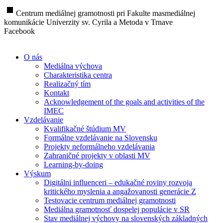
stop
Centrum mediálnej gramotnosti pri Fakulte masmediálnej
komunikácie Univerzity sv. Cyrila a Metoda v Trnave
Facebook
O nás
Mediálna výchova
Charakteristika centra
Realizačný tím
Kontakt
Acknowledgement of the goals and activities of the
IMEC
Vzdelávanie
Kvalifikačné štúdium MV
Formálne vzdelávanie na Slovensku
Projekty neformálneho vzdelávania
Zahraničné projekty v oblasti MV
Learning-by-doing
Výskum
Digitálni influenceri – edukačné roviny rozvoja
kritického myslenia a angažovanosti generácie Z
Testovacie centrum mediálnej gramotnosti
Mediálna gramotnosť dospelej populácie v SR
Stav mediálnej výchovy na slovenských základných