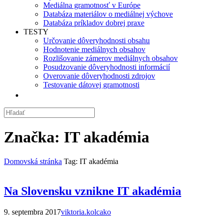
Mediálna gramotnosť v Európe
Databáza materiálov o mediálnej výchove
Databáza príkladov dobrej praxe
TESTY
Určovanie dôveryhodnosti obsahu
Hodnotenie mediálnych obsahov
Rozlišovanie zámerov mediálnych obsahov
Posudzovanie dôveryhodnosti informácií
Overovanie dôveryhodnosti zdrojov
Testovanie dátovej gramotnosti
Značka:
IT akadémia
Domovská stránka
Tag: IT akadémia
Na Slovensku vznikne IT akadémia
9. septembra 2017
viktoria.kolcako