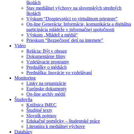
školách
Stav mediálnej výchovy na slovenských stredných
školách
Výskum “Dospievajúci vo virtuálnom priestore”
On-line Generácia: Informácie, komunikácia a digitálna
participácia mládeže v informačnej spoločnosti
Výskum „Mládež a médiá“
Prieskum “Bezpečnosť detí na internete”
Video
Relácia: Být v obraze
Dokumentárne filmy
Vzdelávacie programy
Prednášky o médiách
Prednáška: Inovácie vo vzdelávaní
Monitoring
Linky na organizácie
Európske dokumenty
On-line archív médií
Študovňa
Knižnica IMEC
Študijné texty
Slovník pojmov
Edukačné pomôcky – študentské práce
Literatúra k mediálnej výchove
Databázy