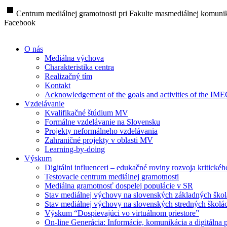
stop
Centrum mediálnej gramotnosti pri Fakulte masmediálnej komunik
Facebook
O nás
Mediálna výchova
Charakteristika centra
Realizačný tím
Kontakt
Acknowledgement of the goals and activities of the IM
Vzdelávanie
Kvalifikačné štúdium MV
Formálne vzdelávanie na Slovensku
Projekty neformálneho vzdelávania
Zahraničné projekty v oblasti MV
Learning-by-doing
Výskum
Digitálni influenceri – edukačné roviny rozvoja kritické
Testovacie centrum mediálnej gramotnosti
Mediálna gramotnosť dospelej populácie v SR
Stav mediálnej výchovy na slovenských základných ško
Stav mediálnej výchovy na slovenských stredných školá
Výskum “Dospievajúci vo virtuálnom priestore”
On-line Generácia: Informácie, komunikácia a digitálna p