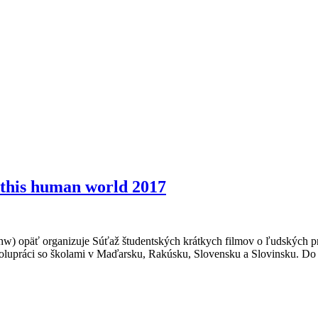
 this human world 2017
thw) opäť organizuje Súťaž študentských krátkych filmov o ľudských
áci so školami v Maďarsku, Rakúsku, Slovensku a Slovinsku. Do súťa