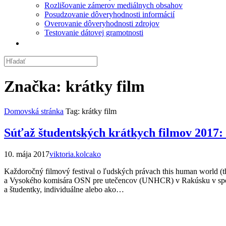
Rozlišovanie zámerov mediálnych obsahov
Posudzovanie dôveryhodnosti informácií
Overovanie dôveryhodnosti zdrojov
Testovanie dátovej gramotnosti
Značka:
krátky film
Domovská stránka
Tag: krátky film
Súťaž študentských krátkych filmov 2017:
10. mája 2017
viktoria.kolcako
Každoročný filmový festival o ľudských právach this human world (
a Vysokého komisára OSN pre utečencov (UNHCR) v Rakúsku v spolupr
a študentky, individuálne alebo ako…