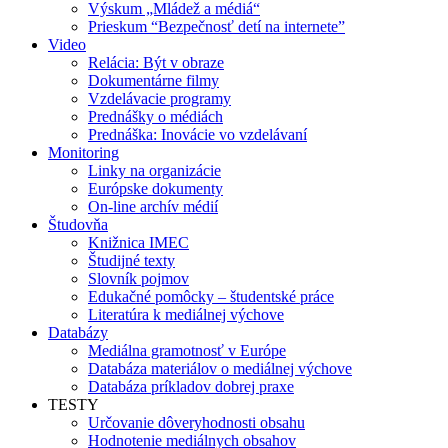
Výskum „Mládež a médiá“
Prieskum “Bezpečnosť detí na internete”
Video
Relácia: Být v obraze
Dokumentárne filmy
Vzdelávacie programy
Prednášky o médiách
Prednáška: Inovácie vo vzdelávaní
Monitoring
Linky na organizácie
Európske dokumenty
On-line archív médií
Študovňa
Knižnica IMEC
Študijné texty
Slovník pojmov
Edukačné pomôcky – študentské práce
Literatúra k mediálnej výchove
Databázy
Mediálna gramotnosť v Európe
Databáza materiálov o mediálnej výchove
Databáza príkladov dobrej praxe
TESTY
Určovanie dôveryhodnosti obsahu
Hodnotenie mediálnych obsahov