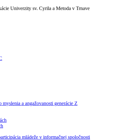
ácie Univerzity sv. Cyrila a Metoda v Trnave
EC
ho myslenia a angažovanosti generácie Z
lách
ch
articipácia mládeže v informačnej spoločnosti