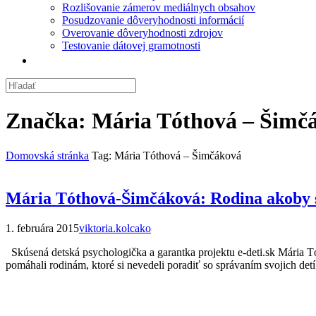
Rozlišovanie zámerov mediálnych obsahov
Posudzovanie dôveryhodnosti informácií
Overovanie dôveryhodnosti zdrojov
Testovanie dátovej gramotnosti
Značka:
Mária Tóthová – Šimč
Domovská stránka
Tag: Mária Tóthová – Šimčáková
Mária Tóthová-Šimčáková: Rodina akoby s
1. februára 2015
viktoria.kolcako
Skúsená detská psychologička a garantka projektu e-deti.sk Mária T
pomáhali rodinám, ktoré si nevedeli poradiť so správaním svojich de