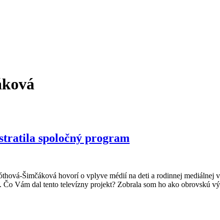
áková
tratila spoločný program
óthová-Šimčáková hovorí o vplyve médií na deti a rodinnej mediálnej 
tí. Čo Vám dal tento televízny projekt? Zobrala som ho ako obrovskú 