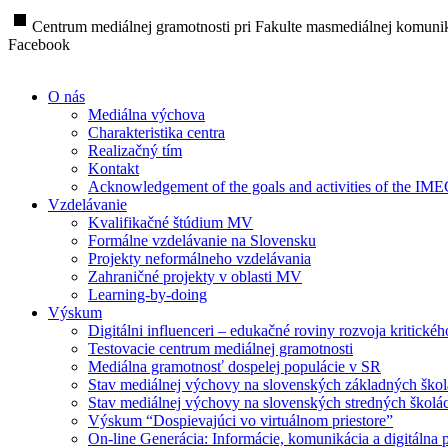
stop
Centrum mediálnej gramotnosti pri Fakulte masmediálnej komunik
Facebook
O nás
Mediálna výchova
Charakteristika centra
Realizačný tím
Kontakt
Acknowledgement of the goals and activities of the IM
Vzdelávanie
Kvalifikačné štúdium MV
Formálne vzdelávanie na Slovensku
Projekty neformálneho vzdelávania
Zahraničné projekty v oblasti MV
Learning-by-doing
Výskum
Digitálni influenceri – edukačné roviny rozvoja kritické
Testovacie centrum mediálnej gramotnosti
Mediálna gramotnosť dospelej populácie v SR
Stav mediálnej výchovy na slovenských základných ško
Stav mediálnej výchovy na slovenských stredných školá
Výskum “Dospievajúci vo virtuálnom priestore”
On-line Generácia: Informácie, komunikácia a digitálna p