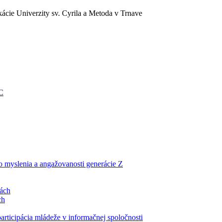
ácie Univerzity sv. Cyrila a Metoda v Trnave
EC
ho myslenia a angažovanosti generácie Z
lách
ch
articipácia mládeže v informačnej spoločnosti