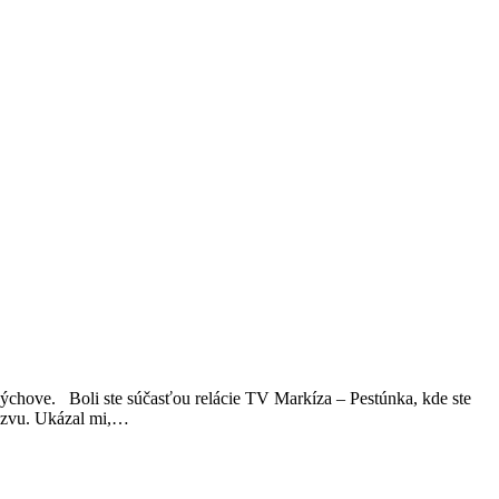
výchove. Boli ste súčasťou relácie TV Markíza – Pestúnka, kde ste
výzvu. Ukázal mi,…