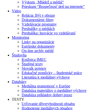
Výskum „Mládež a médiá“
Prieskum “Bezpečnosť detí na internete”
Video
Relácia: Být v obraze
Dokumentárne filmy
Vzdelávacie programy
Prednášky o médiách
Prednáška: Inovácie vo vzdelávaní
Monitoring
Linky na organizácie
Európske dokumenty
On-line archív médií
Študovňa
Knižnica IMEC
Študijné texty
Slovník pojmov
Edukačné pomôcky – študentské práce
Literatúra k mediálnej výchove
Databázy
Mediálna gramotnosť v Európe
Databáza materiálov o mediálnej výchove
Databáza príkladov dobrej praxe
TESTY
Určovanie dôveryhodnosti obsahu
Hodnotenie mediálnych obsahov