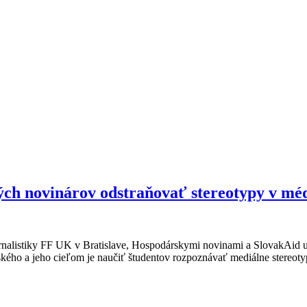
ých novinárov odstraňovať stereotypy v mé
rnalistiky FF UK v Bratislave, Hospodárskymi novinami a SlovakAid už 
kého a jeho cieľom je naučiť študentov rozpoznávať mediálne stereotyp