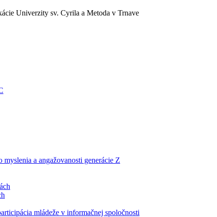
ácie Univerzity sv. Cyrila a Metoda v Trnave
EC
ho myslenia a angažovanosti generácie Z
lách
ch
articipácia mládeže v informačnej spoločnosti