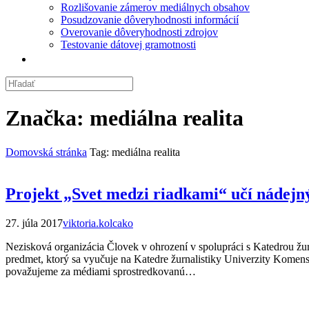
Rozlišovanie zámerov mediálnych obsahov
Posudzovanie dôveryhodnosti informácií
Overovanie dôveryhodnosti zdrojov
Testovanie dátovej gramotnosti
Značka:
mediálna realita
Domovská stránka
Tag: mediálna realita
Projekt „Svet medzi riadkami“ učí nádejn
27. júla 2017
viktoria.kolcako
Nezisková organizácia Človek v ohrození v spolupráci s Katedrou žu
predmet, ktorý sa vyučuje na Katedre žurnalistiky Univerzity Komens
považujeme za médiami sprostredkovanú…