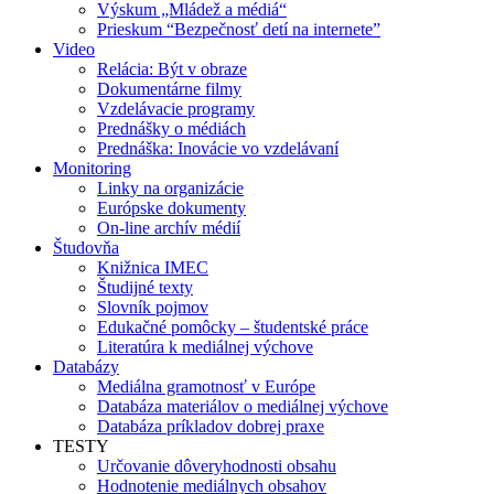
Výskum „Mládež a médiá“
Prieskum “Bezpečnosť detí na internete”
Video
Relácia: Být v obraze
Dokumentárne filmy
Vzdelávacie programy
Prednášky o médiách
Prednáška: Inovácie vo vzdelávaní
Monitoring
Linky na organizácie
Európske dokumenty
On-line archív médií
Študovňa
Knižnica IMEC
Študijné texty
Slovník pojmov
Edukačné pomôcky – študentské práce
Literatúra k mediálnej výchove
Databázy
Mediálna gramotnosť v Európe
Databáza materiálov o mediálnej výchove
Databáza príkladov dobrej praxe
TESTY
Určovanie dôveryhodnosti obsahu
Hodnotenie mediálnych obsahov