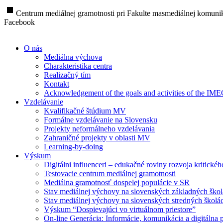
stop
Centrum mediálnej gramotnosti pri Fakulte masmediálnej komunik
Facebook
O nás
Mediálna výchova
Charakteristika centra
Realizačný tím
Kontakt
Acknowledgement of the goals and activities of the IM
Vzdelávanie
Kvalifikačné štúdium MV
Formálne vzdelávanie na Slovensku
Projekty neformálneho vzdelávania
Zahraničné projekty v oblasti MV
Learning-by-doing
Výskum
Digitálni influenceri – edukačné roviny rozvoja kritické
Testovacie centrum mediálnej gramotnosti
Mediálna gramotnosť dospelej populácie v SR
Stav mediálnej výchovy na slovenských základných ško
Stav mediálnej výchovy na slovenských stredných školá
Výskum “Dospievajúci vo virtuálnom priestore”
On-line Generácia: Informácie, komunikácia a digitálna p