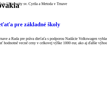
ovakia
cie Univerzity sv. Cyrila a Metoda v Trnave
eťaťa pre základné školy
rnave a Rada pre práva dieťaťa s podporou Nadácie Volkswagen vyhlasu
skať hodnotné vecné ceny v celkovej výške 1000 eur, ako aj ďalšie výh