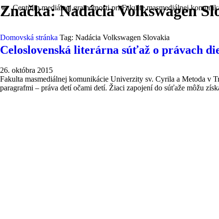
Značka:
Nadácia Volkswagen Sl
Centrum mediálnej gramotnosti pri Fakulte masmediálnej komuniká
stop
Domovská stránka
Tag: Nadácia Volkswagen Slovakia
Celoslovenská literárna súťaž o právach di
26. októbra 2015
Fakulta masmediálnej komunikácie Univerzity sv. Cyrila a Metoda v T
paragrafmi – práva detí očami detí. Žiaci zapojení do súťaže môžu zí