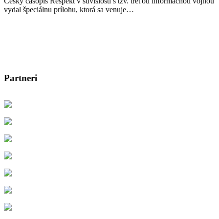
Český časopis Respekt v súvislosti s tzv. treťou informačnou vojnou
vydal špeciálnu prílohu, ktorá sa venuje…
Partneri