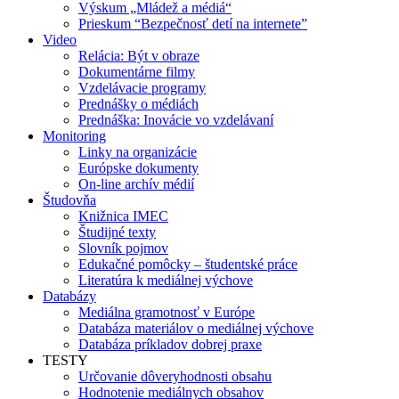
Výskum „Mládež a médiá“
Prieskum “Bezpečnosť detí na internete”
Video
Relácia: Být v obraze
Dokumentárne filmy
Vzdelávacie programy
Prednášky o médiách
Prednáška: Inovácie vo vzdelávaní
Monitoring
Linky na organizácie
Európske dokumenty
On-line archív médií
Študovňa
Knižnica IMEC
Študijné texty
Slovník pojmov
Edukačné pomôcky – študentské práce
Literatúra k mediálnej výchove
Databázy
Mediálna gramotnosť v Európe
Databáza materiálov o mediálnej výchove
Databáza príkladov dobrej praxe
TESTY
Určovanie dôveryhodnosti obsahu
Hodnotenie mediálnych obsahov