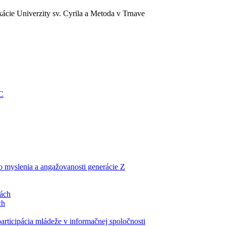
ácie Univerzity sv. Cyrila a Metoda v Trnave
EC
ho myslenia a angažovanosti generácie Z
lách
ch
articipácia mládeže v informačnej spoločnosti