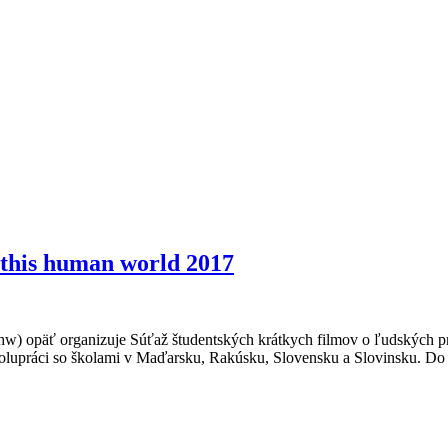
 this human world 2017
thw) opäť organizuje Súťaž študentských krátkych filmov o ľudských
áci so školami v Maďarsku, Rakúsku, Slovensku a Slovinsku. Do súťa