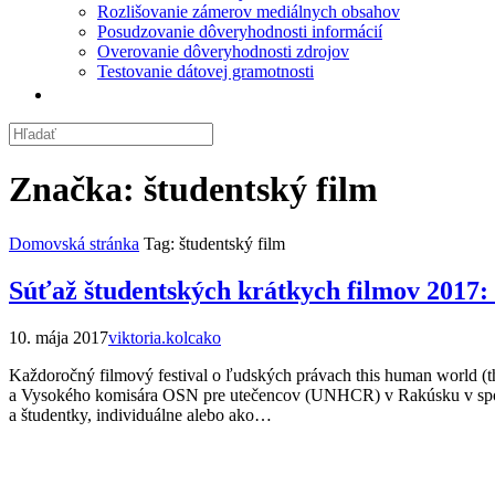
Rozlišovanie zámerov mediálnych obsahov
Posudzovanie dôveryhodnosti informácií
Overovanie dôveryhodnosti zdrojov
Testovanie dátovej gramotnosti
Značka:
študentský film
Domovská stránka
Tag: študentský film
Súťaž študentských krátkych filmov 2017:
10. mája 2017
viktoria.kolcako
Každoročný filmový festival o ľudských právach this human world (
a Vysokého komisára OSN pre utečencov (UNHCR) v Rakúsku v spolupr
a študentky, individuálne alebo ako…