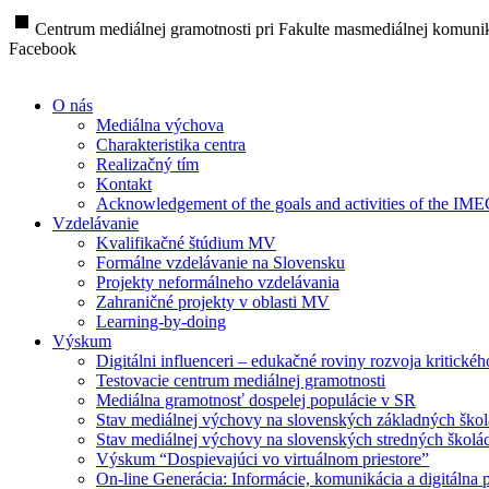
stop
Centrum mediálnej gramotnosti pri Fakulte masmediálnej komunik
Facebook
O nás
Mediálna výchova
Charakteristika centra
Realizačný tím
Kontakt
Acknowledgement of the goals and activities of the IM
Vzdelávanie
Kvalifikačné štúdium MV
Formálne vzdelávanie na Slovensku
Projekty neformálneho vzdelávania
Zahraničné projekty v oblasti MV
Learning-by-doing
Výskum
Digitálni influenceri – edukačné roviny rozvoja kritické
Testovacie centrum mediálnej gramotnosti
Mediálna gramotnosť dospelej populácie v SR
Stav mediálnej výchovy na slovenských základných ško
Stav mediálnej výchovy na slovenských stredných školá
Výskum “Dospievajúci vo virtuálnom priestore”
On-line Generácia: Informácie, komunikácia a digitálna p