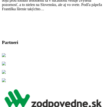
boju proti tomuto fenoménu sa v súčasnosti venuje zvýšená
pozornosť, a to nielen na Slovensku, ale aj vo svete. Podľa pápeža
Františka šírenie takýchto…
Partneri