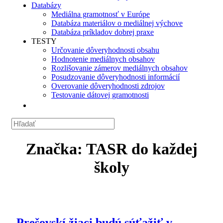
Databázy
Mediálna gramotnosť v Európe
Databáza materiálov o mediálnej výchove
Databáza príkladov dobrej praxe
TESTY
Určovanie dôveryhodnosti obsahu
Hodnotenie mediálnych obsahov
Rozlišovanie zámerov mediálnych obsahov
Posudzovanie dôveryhodnosti informácií
Overovanie dôveryhodnosti zdrojov
Testovanie dátovej gramotnosti
Značka:
TASR do každej
školy
Prešovskí žiaci budú súťažiť v