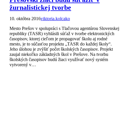
žurnalistickej tvorbe
10. októbra 2016
viktoria.kolcako
Mesto Prešov v spolupráci s Tlačovou agentúrou Slovenskej
republiky (TASR) vyhlásili súťaž v tvorbe elektronických
časopisov, ktorej cieľom je propagovať školu aj rodné
mesto, je to súčasťou projektu „TASR do každej školy“.
Jeho úlohou je zvýšiť počet školských časopisov. Projekt
zaujal niekoľko základných škol v Prešove. Na tvorbu
školských časopisov budú žiaci využívať nový systém
vytvorený v…