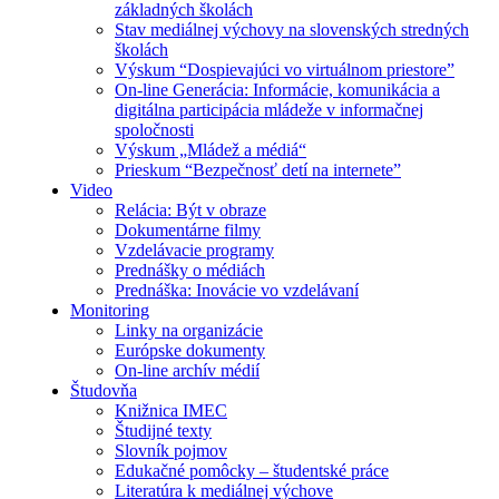
základných školách
Stav mediálnej výchovy na slovenských stredných
školách
Výskum “Dospievajúci vo virtuálnom priestore”
On-line Generácia: Informácie, komunikácia a
digitálna participácia mládeže v informačnej
spoločnosti
Výskum „Mládež a médiá“
Prieskum “Bezpečnosť detí na internete”
Video
Relácia: Být v obraze
Dokumentárne filmy
Vzdelávacie programy
Prednášky o médiách
Prednáška: Inovácie vo vzdelávaní
Monitoring
Linky na organizácie
Európske dokumenty
On-line archív médií
Študovňa
Knižnica IMEC
Študijné texty
Slovník pojmov
Edukačné pomôcky – študentské práce
Literatúra k mediálnej výchove