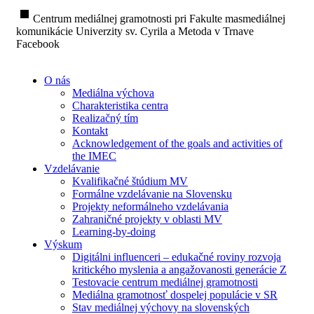
stop
Centrum mediálnej gramotnosti pri Fakulte masmediálnej
komunikácie Univerzity sv. Cyrila a Metoda v Trnave
Facebook
O nás
Mediálna výchova
Charakteristika centra
Realizačný tím
Kontakt
Acknowledgement of the goals and activities of
the IMEC
Vzdelávanie
Kvalifikačné štúdium MV
Formálne vzdelávanie na Slovensku
Projekty neformálneho vzdelávania
Zahraničné projekty v oblasti MV
Learning-by-doing
Výskum
Digitálni influenceri – edukačné roviny rozvoja
kritického myslenia a angažovanosti generácie Z
Testovacie centrum mediálnej gramotnosti
Mediálna gramotnosť dospelej populácie v SR
Stav mediálnej výchovy na slovenských