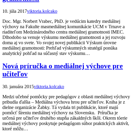
10. júla 2017
viktoria.kolcako
Doc. Mgr. Norbert Vrabec, PhD. je vedúcim katedry mediálnej
výchovy na Fakulte masmediálnej komunikácie UCM v Trnave a
riaditeľom Medzinárodného centra mediálnej gramotnosti IMEC.
Dlhodobo sa venuje výskumu mediálnej gramotnosti a jej rozvoju
doma aj vo svete. Vo svojej novej publikácii Výskum úrovne
mediálnej gramotnosti: Prehľad výskumných stratégií ponúka
analytický pohľad na súčasný stav výskumu…
Nová príručka o mediálnej výchove pre
učiteľov
30. januára 2015
viktoria.kolcako
Medzi učebné pomôcky pre pedagógov z oblasti mediálnej výchovy
pribudla ďalšia – Mediálna výchova hrou pre učiteľov. Kniha je z
dielne organizácie Žabky. Tá vydala tri publikácie, ktoré majú
pomôcť šíreniu mediálnej výchovy na Slovensku. Príručka je
určená pre učiteľov druhého stupňa zákaldných škôl. Okrem tóerie
mediálnej výchovy poskytuje pedagógom súbor praktických aktivít,
ktoré môžu…