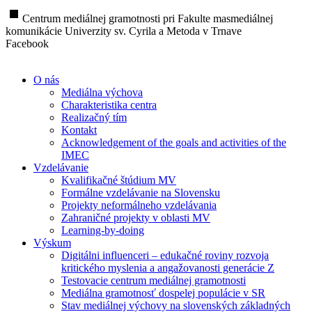
stop
Centrum mediálnej gramotnosti pri Fakulte masmediálnej
komunikácie Univerzity sv. Cyrila a Metoda v Trnave
Facebook
O nás
Mediálna výchova
Charakteristika centra
Realizačný tím
Kontakt
Acknowledgement of the goals and activities of the
IMEC
Vzdelávanie
Kvalifikačné štúdium MV
Formálne vzdelávanie na Slovensku
Projekty neformálneho vzdelávania
Zahraničné projekty v oblasti MV
Learning-by-doing
Výskum
Digitálni influenceri – edukačné roviny rozvoja
kritického myslenia a angažovanosti generácie Z
Testovacie centrum mediálnej gramotnosti
Mediálna gramotnosť dospelej populácie v SR
Stav mediálnej výchovy na slovenských základných