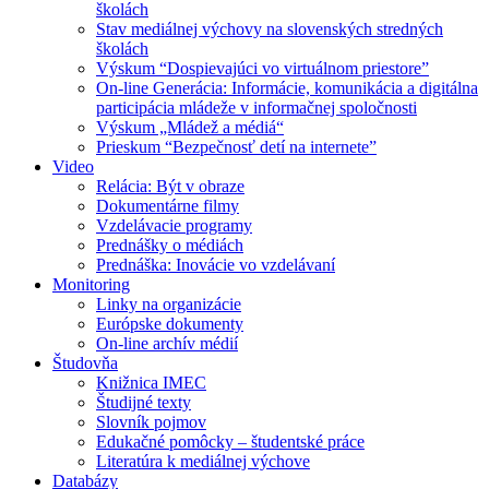
školách
Stav mediálnej výchovy na slovenských stredných
školách
Výskum “Dospievajúci vo virtuálnom priestore”
On-line Generácia: Informácie, komunikácia a digitálna
participácia mládeže v informačnej spoločnosti
Výskum „Mládež a médiá“
Prieskum “Bezpečnosť detí na internete”
Video
Relácia: Být v obraze
Dokumentárne filmy
Vzdelávacie programy
Prednášky o médiách
Prednáška: Inovácie vo vzdelávaní
Monitoring
Linky na organizácie
Európske dokumenty
On-line archív médií
Študovňa
Knižnica IMEC
Študijné texty
Slovník pojmov
Edukačné pomôcky – študentské práce
Literatúra k mediálnej výchove
Databázy