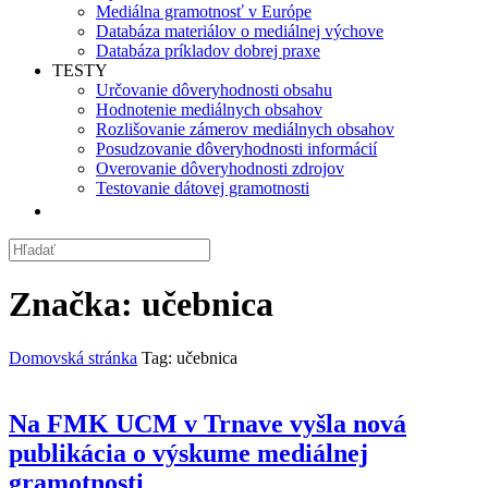
Mediálna gramotnosť v Európe
Databáza materiálov o mediálnej výchove
Databáza príkladov dobrej praxe
TESTY
Určovanie dôveryhodnosti obsahu
Hodnotenie mediálnych obsahov
Rozlišovanie zámerov mediálnych obsahov
Posudzovanie dôveryhodnosti informácií
Overovanie dôveryhodnosti zdrojov
Testovanie dátovej gramotnosti
Značka:
učebnica
Domovská stránka
Tag: učebnica
Na FMK UCM v Trnave vyšla nová
publikácia o výskume mediálnej
gramotnosti