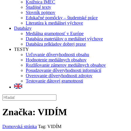
Knižnica IMEC
Študijné texty
Slovník pojmov
Edukačné pomôcky – študentské práce
Literatúra k mediálnej výchove
Databázy
Mediálna gramotnosť v Európe
Databáza materiálov o mediálnej výchove
Databáza príkladov dobrej praxe
TESTY
Určovanie dôveryhodnosti obsahu
Hodnotenie mediálnych obsahov
Rozlišovanie zámerov mediálnych obsahov
Posudzovanie dôveryhodnosti informácií
Overovanie dôveryhodnosti zdrojov
Testovanie dátovej gramotnosti
Značka:
VIDÍM
Domovská stránka
Tag: VIDÍM