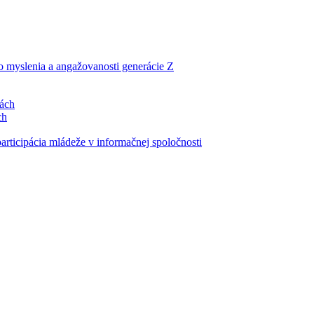
ho myslenia a angažovanosti generácie Z
lách
ch
articipácia mládeže v informačnej spoločnosti