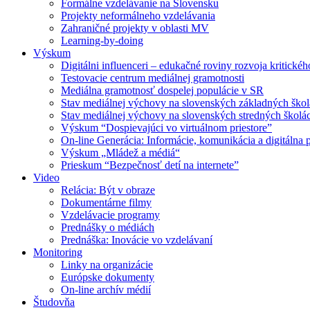
Formálne vzdelávanie na Slovensku
Projekty neformálneho vzdelávania
Zahraničné projekty v oblasti MV
Learning-by-doing
Výskum
Digitálni influenceri – edukačné roviny rozvoja kritické
Testovacie centrum mediálnej gramotnosti
Mediálna gramotnosť dospelej populácie v SR
Stav mediálnej výchovy na slovenských základných ško
Stav mediálnej výchovy na slovenských stredných školá
Výskum “Dospievajúci vo virtuálnom priestore”
On-line Generácia: Informácie, komunikácia a digitálna p
Výskum „Mládež a médiá“
Prieskum “Bezpečnosť detí na internete”
Video
Relácia: Být v obraze
Dokumentárne filmy
Vzdelávacie programy
Prednášky o médiách
Prednáška: Inovácie vo vzdelávaní
Monitoring
Linky na organizácie
Európske dokumenty
On-line archív médií
Študovňa