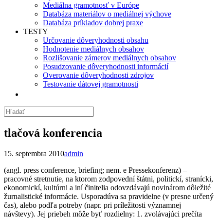
Mediálna gramotnosť v Európe
Databáza materiálov o mediálnej výchove
Databáza príkladov dobrej praxe
TESTY
Určovanie dôveryhodnosti obsahu
Hodnotenie mediálnych obsahov
Rozlišovanie zámerov mediálnych obsahov
Posudzovanie dôveryhodnosti informácií
Overovanie dôveryhodnosti zdrojov
Testovanie dátovej gramotnosti
tlačová konferencia
15. septembra 2010
admin
(angl. press conference, briefing; nem. e Pressekonferenz) –
pracovné stretnutie, na ktorom zodpovední štátni, politickí, stranícki,
ekonomickí, kultúrni a iní činitelia odovzdávajú novinárom dôležité
žurnalistické informácie. Usporadúva sa pravidelne (v presne určený
čas), alebo podľa potreby (napr. pri príležitosti významnej
návštevy). Jej priebeh môže byť rozdielny: 1. zvolávajúci prečíta