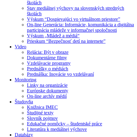
školách
Stav mediálnej výchovy na slovenských stredných
školách
Výskum “Dospievajúci vo virtuálnom priestore”
On-line Generácia: Informácie, komunikácia a digitálna
participácia mládeže v informačnej spoločnosti
Výskum „Mládež a médiá“
Prieskum “Bezpečnosť detí na internete”
Video
Relácia: Být v obraze
Dokumentárne filmy
Vzdelávacie programy
Prednášky o médiách
Prednáška: Inovácie vo vzdelávaní
Monitoring
Linky na organizácie
Európske dokumenty
On-line archív médií
Študovňa
Knižnica IMEC
Študijné texty
Slovník pojmov
Edukačné pomôcky – študentské práce
Literatúra k mediálnej výchove
Databázy