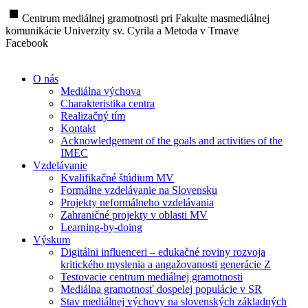
stop
Centrum mediálnej gramotnosti pri Fakulte masmediálnej
komunikácie Univerzity sv. Cyrila a Metoda v Trnave
Facebook
O nás
Mediálna výchova
Charakteristika centra
Realizačný tím
Kontakt
Acknowledgement of the goals and activities of the
IMEC
Vzdelávanie
Kvalifikačné štúdium MV
Formálne vzdelávanie na Slovensku
Projekty neformálneho vzdelávania
Zahraničné projekty v oblasti MV
Learning-by-doing
Výskum
Digitálni influenceri – edukačné roviny rozvoja
kritického myslenia a angažovanosti generácie Z
Testovacie centrum mediálnej gramotnosti
Mediálna gramotnosť dospelej populácie v SR
Stav mediálnej výchovy na slovenských základných