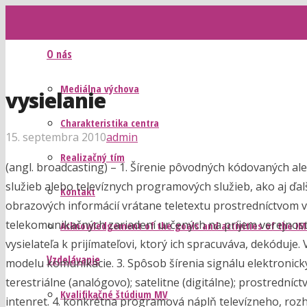
O nás
Mediálna výchova
vysielanie
Charakteristika centra
15. septembra 2010
admin
Realizačný tím
(angl. broadcasting) – 1. Šírenie pôvodných kódovaných 
služieb alebo televíznych programových služieb, ako aj ďa
Kontakt
obrazových informácií vrátane teletextu prostredníctvom 
telekomunikačných zariadení určených na príjem verejnos
Acknowledgement of the goals and activities of the I
vysielateľa k prijímateľovi, ktorý ich spracuváva, dekóduje.
Vzdelávanie
modelu komunikácie.
3.
Spôsob šírenia signálu elektronický
terestriálne (analógovo); satelitne (digitálne); prostredn
Kvalifikačné štúdium MV
intenret. 4. konkrétna programová náplň televízneho, roz