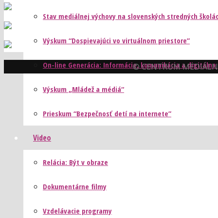
Stav mediálnej výchovy na slovenských stredných školá
Výskum “Dospievajúci vo virtuálnom priestore”
On-line Generácia: Informácie, komunikácia a digitálna
© CENTRUM MEDIÁLNE
Výskum „Mládež a médiá“
Prieskum “Bezpečnosť detí na internete”
Video
Relácia: Být v obraze
Dokumentárne filmy
Vzdelávacie programy