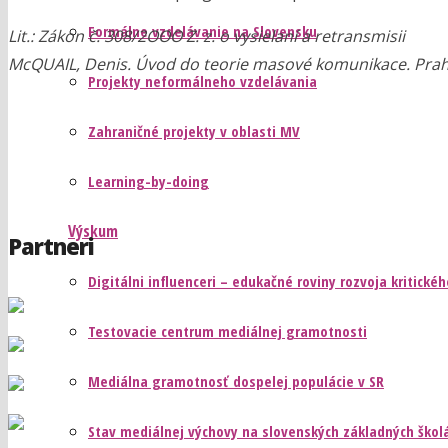
Formálne vzdelávanie na Slovensku
Lit.: Zákon č. 308/2OOO Z. z. o vysielaní a retransmisii
McQUAIL, Denis. Úvod do teorie masové komunikace. Praha 
Projekty neformálneho vzdelávania
Zahraničné projekty v oblasti MV
Learning-by-doing
Výskum
Partneri
Digitálni influenceri – edukačné roviny rozvoja kritick
Testovacie centrum mediálnej gramotnosti
Mediálna gramotnosť dospelej populácie v SR
Stav mediálnej výchovy na slovenských základných škol