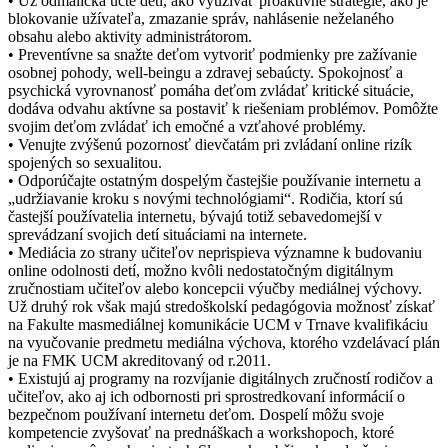
• Už odmalička učte deti, ako využívať proaktívne stratégie, ako je
blokovanie užívateľa, zmazanie správ, nahlásenie neželaného
obsahu alebo aktivity administrátorom.
• Preventívne sa snažte deťom vytvoriť podmienky pre zažívanie
osobnej pohody, well-beingu a zdravej sebaúcty. Spokojnosť a
psychická vyrovnanosť pomáha deťom zvládať kritické situácie,
dodáva odvahu aktívne sa postaviť k riešeniam problémov. Pomôžte
svojim deťom zvládať ich emočné a vzťahové problémy.
• Venujte zvýšenú pozornosť dievčatám pri zvládaní online rizík
spojených so sexualitou.
• Odporúčajte ostatným dospelým častejšie používanie internetu a
„udržiavanie kroku s novými technológiami“. Rodičia, ktorí sú
častejší používatelia internetu, bývajú totiž sebavedomejší v
sprevádzaní svojich detí situáciami na internete.
• Mediácia zo strany učiteľov neprispieva významne k budovaniu
online odolnosti detí, možno kvôli nedostatočným digitálnym
zručnostiam učiteľov alebo koncepcii výučby mediálnej výchovy.
Už druhý rok však majú stredoškolskí pedagógovia možnosť získať
na Fakulte masmediálnej komunikácie UCM v Trnave kvalifikáciu
na vyučovanie predmetu mediálna výchova, ktorého vzdelávací plán
je na FMK UCM akreditovaný od r.2011.
• Existujú aj programy na rozvíjanie digitálnych zručností rodičov a
učiteľov, ako aj ich odbornosti pri sprostredkovaní informácií o
bezpečnom používaní internetu deťom. Dospelí môžu svoje
kompetencie zvyšovať na prednáškach a workshopoch, ktoré