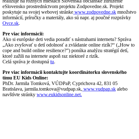
realizuje na rôznych miestach Slovenska občianske združenie
eSlovensko prostredníctvom projektu Zodpovedne.sk. Projekt
poskytuje na svojej webovej stránke
www.zodpovedne.sk
množstvo
informácií, príručky a materiály, ako sú napr. aj poučné rozprávky
Ovce.sk
.
Pre viac informácií:
Ako si európske deti vedia poradiť s nástrahami internetu? Správa
„Ako zvyšovať u detí odolnosť a zvládanie online rizík?“ („How to
cope and build online resilience?”) ponúka analýzu stratégií detí,
ktoré zažili na internete aspoň raz niektoré z rizík.
Celá správa je dostupná
tu
.
Pre viac informácii kontaktujte koordinátorku slovenského
tímu EU Kids Online:
PhDr. Jarmila Tomková, VÚDPaP, Cyprichova 42, 831 05
Bratislava, jarmila.tomkova@vudpap.sk,
www.vudpap.sk
alebo
navštívte stránky
www.eukidsonline.net.