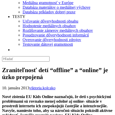
Mediálna gramotnosť v Európe
Databáza materiálov o mediálnej výchove
Databáza príkladov dobrej praxe
TESTY
Určovanie dôveryhodnosti obsahu
Hodnotenie mediálnych obsahov
Rozlišovanie zámerov mediálnych obsahov
Posudzovanie dôveryhodnosti informácií
Overovanie dôveryhodnosti zdrojov
Testovanie dátovej gramotnosti
Zraniteľnosť detí “offline” a “online” je
úzko prepojená
10. januára 2013
viktoria.kolcako
Nové zistenia EU Kids Online naznačujú, že deti s psychickými
problémami sú rovnako menej odolné aj online- situácie v
prostredí internetu ich znepokojujú častejšie a intenzívnejšie.
Navyše, namiesto toho, aby sa náročnú situáciu pokúsili aktívne