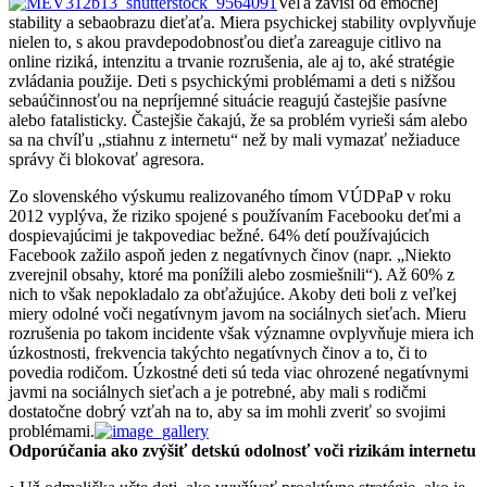
Veľa závisí od emočnej
stability a sebaobrazu dieťaťa. Miera psychickej stability ovplyvňuje
nielen to, s akou pravdepodobnosťou dieťa zareaguje citlivo na
online riziká, intenzitu a trvanie rozrušenia, ale aj to, aké stratégie
zvládania použije. Deti s psychickými problémami a deti s nižšou
sebaúčinnosťou na nepríjemné situácie reagujú častejšie pasívne
alebo fatalisticky. Častejšie čakajú, že sa problém vyrieši sám alebo
sa na chvíľu „stiahnu z internetu“ než by mali vymazať nežiaduce
správy či blokovať agresora.
Zo slovenského výskumu realizovaného tímom VÚDPaP v roku
2012 vyplýva, že riziko spojené s používaním Facebooku deťmi a
dospievajúcimi je takpovediac bežné. 64% detí používajúcich
Facebook zažilo aspoň jeden z negatívnych činov (napr. „Niekto
zverejnil obsahy, ktoré ma ponížili alebo zosmiešnili“). Až 60% z
nich to však nepokladalo za obťažujúce. Akoby deti boli z veľkej
miery odolné voči negatívnym javom na sociálnych sieťach. Mieru
rozrušenia po takom incidente však významne ovplyvňuje miera ich
úzkostnosti, frekvencia takýchto negatívnych činov a to, či to
povedia rodičom. Úzkostné deti sú teda viac ohrozené negatívnymi
javmi na sociálnych sieťach a je potrebné, aby mali s rodičmi
dostatočne dobrý vzťah na to, aby sa im mohli zveriť so svojimi
problémami.
Odporúčania ako zvýšiť detskú odolnosť voči rizikám internetu