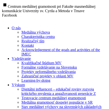
stop
Centrum mediálnej gramotnosti pri Fakulte masmediálnej
komunikácie Univerzity sv. Cyrila a Metoda v Trnave
Facebook
O nás
Mediálna výchova
Charakteristika centra
Realizačný tím
Kontakt
Acknowledgement of the goals and activities of the
IMEC
Vzdelávanie
Kvalifikačné štúdium MV
Formálne vzdelávanie na Slovensku
Projekty neformálneho vzdelávania
Zahraničné projekty v oblasti MV
Learning-by-doing
Výskum
Digitálni influenceri – edukačné roviny rozvoja
kritického myslenia a angažovanosti generácie Z
Testovacie centrum mediálnej gramotnosti
Mediálna gramotnosť dospelej populácie v SR
Stav mediálnej výchovy na slovenských základných