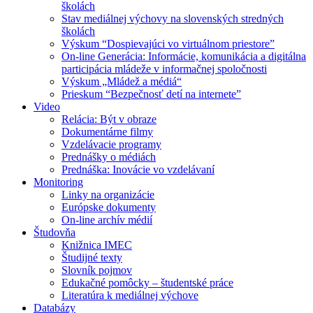
školách
Stav mediálnej výchovy na slovenských stredných
školách
Výskum “Dospievajúci vo virtuálnom priestore”
On-line Generácia: Informácie, komunikácia a digitálna
participácia mládeže v informačnej spoločnosti
Výskum „Mládež a médiá“
Prieskum “Bezpečnosť detí na internete”
Video
Relácia: Být v obraze
Dokumentárne filmy
Vzdelávacie programy
Prednášky o médiách
Prednáška: Inovácie vo vzdelávaní
Monitoring
Linky na organizácie
Európske dokumenty
On-line archív médií
Študovňa
Knižnica IMEC
Študijné texty
Slovník pojmov
Edukačné pomôcky – študentské práce
Literatúra k mediálnej výchove
Databázy