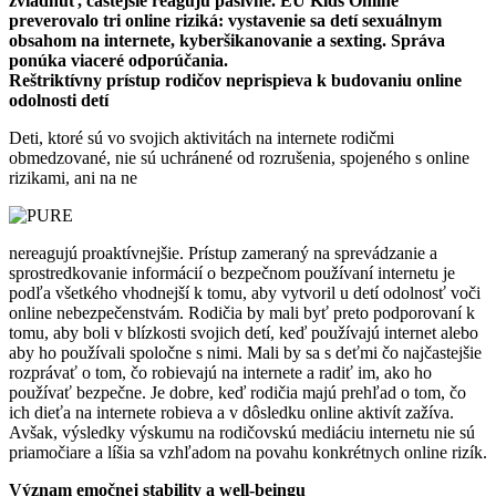
zvládnuť, častejšie reagujú pasívne. EU Kids Online
preverovalo tri online riziká: vystavenie sa detí sexuálnym
obsahom na internete, kyberšikanovanie a sexting. Správa
ponúka viaceré odporúčania.
Reštriktívny prístup rodičov neprispieva k budovaniu online
odolnosti detí
Deti, ktoré sú vo svojich aktivitách na internete rodičmi
obmedzované, nie sú uchránené od rozrušenia, spojeného s online
rizikami, ani na ne
nereagujú proaktívnejšie. Prístup zameraný na sprevádzanie a
sprostredkovanie informácií o bezpečnom používaní internetu je
podľa všetkého vhodnejší k tomu, aby vytvoril u detí odolnosť voči
online nebezpečenstvám. Rodičia by mali byť preto podporovaní k
tomu, aby boli v blízkosti svojich detí, keď používajú internet alebo
aby ho používali spoločne s nimi. Mali by sa s deťmi čo najčastejšie
rozprávať o tom, čo robievajú na internete a radiť im, ako ho
používať bezpečne. Je dobre, keď rodičia majú prehľad o tom, čo
ich dieťa na internete robieva a v dôsledku online aktivít zažíva.
Avšak, výsledky výskumu na rodičovskú mediáciu internetu nie sú
priamočiare a líšia sa vzhľadom na povahu konkrétnych online rizík.
Význam emočnej stability a well-beingu