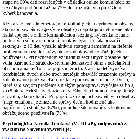
stúpa na 60% detí rozrušených v dôsledku online komunikácie so
sexuálnym podtónom až na 77% detí rozrušených po zážitku
kyberšikanovania.
Riziká spojené s internetovými obsahmi (veku neprimerané obsahy,
ako napr. sexuálne, agresívne obsahy) znepokojujú deti menej ako
riziká spojené s online komunikáciou (sexting, kyberšikanovanie),
pri ktorých sú aj v ich riešení proaktívnejšie. Pri šikanovaní či
sextingu 4 z 10 detí využilo aktívnu stratégiu zameranú na riešenie
problému- zmazanie správy alebo zablokovanie obťažujúceho
používateľa. Pri nechcenom vzhliadnutí sexuálnych obsahov deti
volia pasívnejšie stratégie- štvrtina detí zatvorí okno s neželanými
obsahmi a nachvíľu sa odpojí z internetu. Väčšina detí využíva
kombináciu dvoch alebo troch stratégií; obzvlášť zmazanie správy a
zablokovanie používateľa sú reakcie používané spoločne. Dieťa,
ktoré sa o svojom probléme s niekým porozpráva, zvyčajne sa ho aj
snaží aktívne riešiť. Nadovšetko, väčšina detí hodnotí postup, ktorý
si zvolili, ako užitočný. Pri prijatí rozrušujúcich sexuálnych obsahov
(napr. emailom) je zmazanie správy deťmi hodnotené ako
najúčinnejšia stratégia (82%), pri online šikanovaní zas blokovanie
obťažujúceho používateľa (78%).
Psychologička Jarmila Tomková (VÚDPaP), zodpovedná za
výskum na Slovenku vysvetľuje: