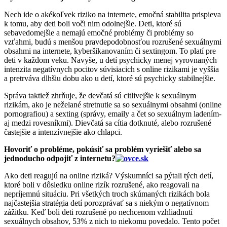
Nech ide o akékoľvek riziko na internete, emočná stabilita prispieva
k tomu, aby deti boli voči nim odolnejšie. Deti, ktoré sú
sebavedomejšie a nemajú emočné problémy či problémy so
vzťahmi, budú s menšou pravdepodobnosťou rozrušené sexuálnymi
obsahmi na internete, kyberšikanovaním či sextingom. To platí pre
deti v každom veku. Navyše, u detí psychicky menej vyrovnaných
intenzita negatívnych pocitov súvisiacich s online rizikami je vyššia
a pretrváva dlhšiu dobu ako u detí, ktoré sú psychicky stabilnejšie.
Správa taktiež zhrňuje, že devčatá sú citlivejšie k sexuálnym
rizikám, ako je neželané stretnutie sa so sexuálnymi obsahmi (online
pornografiou) a sexting (správy, emaily a čet so sexuálnym ladením-
aj medzi rovesníkmi). Dievčatá sa cítia dotknuté, alebo rozrušené
častejšie a intenzívnejšie ako chlapci.
Hovoriť o probléme, pokúsiť sa problém vyriešiť alebo sa
jednoducho odpojiť z internetu?
Ako deti reagujú na online riziká? Výskumníci sa pýtali tých detí,
ktoré boli v dôsledku online rizík rozrušené, ako reagovali na
nepríjemnú situáciu. Pri všetkých troch skúmaných rizikách bola
najčastejšia stratégia detí porozprávať sa s niekým o negatívnom
zážitku. Keď boli deti rozrušené po nechcenom vzhliadnutí
sexuálnych obsahov, 53% z nich to niekomu povedalo. Tento počet