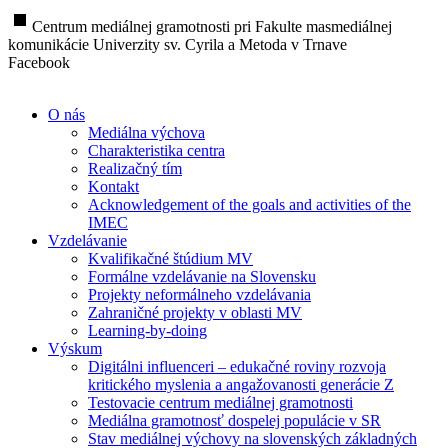
stop
Centrum mediálnej gramotnosti pri Fakulte masmediálnej
komunikácie Univerzity sv. Cyrila a Metoda v Trnave
Facebook
O nás
Mediálna výchova
Charakteristika centra
Realizačný tím
Kontakt
Acknowledgement of the goals and activities of the
IMEC
Vzdelávanie
Kvalifikačné štúdium MV
Formálne vzdelávanie na Slovensku
Projekty neformálneho vzdelávania
Zahraničné projekty v oblasti MV
Learning-by-doing
Výskum
Digitálni influenceri – edukačné roviny rozvoja
kritického myslenia a angažovanosti generácie Z
Testovacie centrum mediálnej gramotnosti
Mediálna gramotnosť dospelej populácie v SR
Stav mediálnej výchovy na slovenských základných