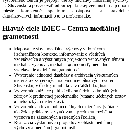
vytvoreného centra je prepojiť všetky iniciatívy mediálnej výchovy
na Slovensku a poskytovať odbornej i laickej verejnosti na jednom
mieste komplexné spektrum dostupných a pravidelne
aktualizovaných informácií o tejto problematike.
Hlavné ciele IMEC – Centra mediálnej
gramotnosti
Mapovanie stavu mediálnej výchovy v domácom
i zahraničnom kontexte, informovanie o všetkých
vzdelávacích a výskumných projektoch venovaných témam
mediálna výchova, mediálna gramotnosť, mediálne
vzdelávanie a digitálna gramotnosť.
Vytvorenie jednotnej databázy a archivácia výskumných
materiálov zameraných na tému mediálna výchova na
Slovensku, v Českej republike a v ďalších krajinách.
Vytvorenie knižnice publikácií domácich i zahraničných
zdrojov k predmetnej problematike (vrátane učebných textov
a metodických materiálov).
Vytvorenie archívu multimediálnych materiálov (vrátane
ukážok a príkladov k vyučovaniu predmetu mediálna
výchova na základných a stredných školách).
Realizácia výskumných projektov v oblasti mediálnej
výchovy a mediálnej gramotnosti.