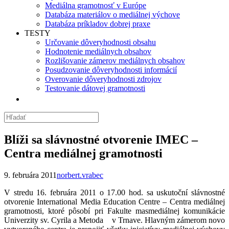
Mediálna gramotnosť v Európe
Databáza materiálov o mediálnej výchove
Databáza príkladov dobrej praxe
TESTY
Určovanie dôveryhodnosti obsahu
Hodnotenie mediálnych obsahov
Rozlišovanie zámerov mediálnych obsahov
Posudzovanie dôveryhodnosti informácií
Overovanie dôveryhodnosti zdrojov
Testovanie dátovej gramotnosti
Blíži sa slávnostné otvorenie IMEC –
Centra mediálnej gramotnosti
9. februára 2011
norbert.vrabec
V stredu 16. februára 2011 o 17.00 hod. sa uskutoční slávnostné
otvorenie International Media Education Centre – Centra mediálnej
gramotnosti, ktoré pôsobí pri Fakulte masmediálnej komunikácie
Univerzity sv. Cyrila a Metoda v Trnave. Hlavným zámerom novo