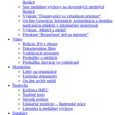
školách
Stav mediálnej výchovy na slovenských stredných
školách
Výskum “Dospievajúci vo virtuálnom priestore”
On-line Generácia: Informácie, komunikácia a digitálna
participácia mládeže v informačnej spoločnosti
Výskum „Mládež a médiá“
Prieskum “Bezpečnosť detí na internete”
Video
Relácia: Být v obraze
Dokumentárne filmy
Vzdelávacie programy
Prednášky o médiách
Prednáška: Inovácie vo vzdelávaní
Monitoring
Linky na organizácie
Európske dokumenty
On-line archív médií
Študovňa
Knižnica IMEC
Študijné texty
Slovník pojmov
Edukačné pomôcky – študentské práce
Literatúra k mediálnej výchove
Databázy