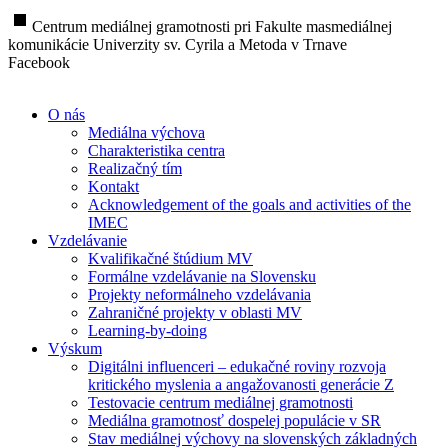
stop
Centrum mediálnej gramotnosti pri Fakulte masmediálnej
komunikácie Univerzity sv. Cyrila a Metoda v Trnave
Facebook
O nás
Mediálna výchova
Charakteristika centra
Realizačný tím
Kontakt
Acknowledgement of the goals and activities of the
IMEC
Vzdelávanie
Kvalifikačné štúdium MV
Formálne vzdelávanie na Slovensku
Projekty neformálneho vzdelávania
Zahraničné projekty v oblasti MV
Learning-by-doing
Výskum
Digitálni influenceri – edukačné roviny rozvoja
kritického myslenia a angažovanosti generácie Z
Testovacie centrum mediálnej gramotnosti
Mediálna gramotnosť dospelej populácie v SR
Stav mediálnej výchovy na slovenských základných