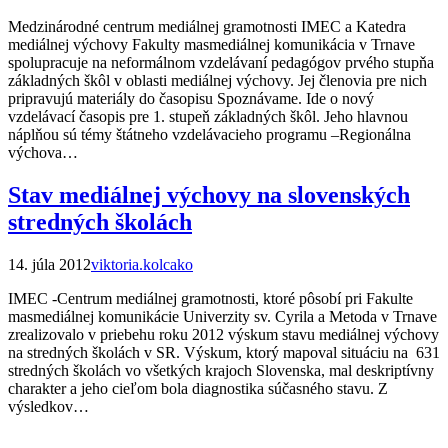
Medzinárodné centrum mediálnej gramotnosti IMEC a Katedra
mediálnej výchovy Fakulty masmediálnej komunikácia v Trnave
spolupracuje na neformálnom vzdelávaní pedagógov prvého stupňa
základných škôl v oblasti mediálnej výchovy. Jej členovia pre nich
pripravujú materiály do časopisu Spoznávame. Ide o nový
vzdelávací časopis pre 1. stupeň základných škôl. Jeho hlavnou
náplňou sú témy štátneho vzdelávacieho programu –Regionálna
výchova…
Stav mediálnej výchovy na slovenských
stredných školách
14. júla 2012
viktoria.kolcako
IMEC -Centrum mediálnej gramotnosti, ktoré pôsobí pri Fakulte
masmediálnej komunikácie Univerzity sv. Cyrila a Metoda v Trnave
zrealizovalo v priebehu roku 2012 výskum stavu mediálnej výchovy
na stredných školách v SR. Výskum, ktorý mapoval situáciu na 631
stredných školách vo všetkých krajoch Slovenska, mal deskriptívny
charakter a jeho cieľom bola diagnostika súčasného stavu. Z
výsledkov…