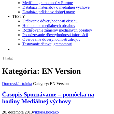
Mediálna gramotnosť v Európe
Databáza materiálov o mediálnej výchove
Databáza príkladov dobrej praxe
TESTY
Určovanie dôveryhodnosti obsahu
Hodnotenie mediálnych obsahov
Rozlišovanie zámerov mediálnych obsahov
Posudzovanie dôveryhodnosti informácií
Overovanie dôveryhodnosti zdrojov
Testovanie dátovej gramotnosti
Kategória:
EN Version
Domovská stránka
Category: EN Version
Časopis Spoznávame – pomôcka na
hodiny Mediálnej výchovy
20. decembra 2013
viktoria.kolcako