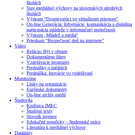
školách
Stav mediálnej výchovy na slovenských stredných
školách
Výskum “Dospievajúci vo virtuálnom priestore”
On-line Generácia: Informácie, komunikácia a digitálna
participácia mládeže v informačnej spoločnosti
Výskum „Mládež a médiá“
Prieskum “Bezpečnosť detí na internete”
Video
Relácia: Být v obraze
Dokumentárne filmy
Vzdelávacie programy
Prednášky o médiách
Prednáška: Inovácie vo vzdelávaní
Monitoring
Linky na organizácie
Európske dokumenty
On-line archív médií
Študovňa
Knižnica IMEC
Študijné texty
Slovník pojmov
Edukačné pomôcky – študentské práce
Literatúra k mediálnej výchove
Databázy