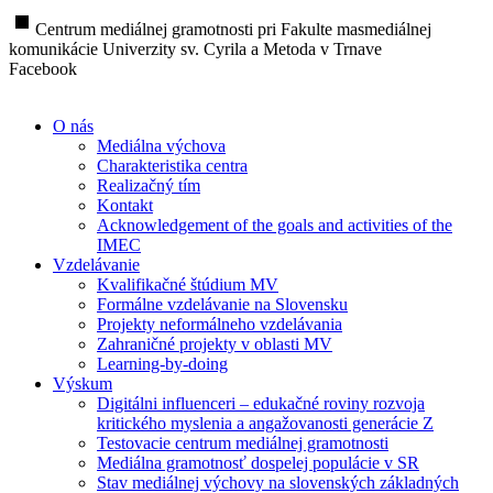
stop
Centrum mediálnej gramotnosti pri Fakulte masmediálnej
komunikácie Univerzity sv. Cyrila a Metoda v Trnave
Facebook
O nás
Mediálna výchova
Charakteristika centra
Realizačný tím
Kontakt
Acknowledgement of the goals and activities of the
IMEC
Vzdelávanie
Kvalifikačné štúdium MV
Formálne vzdelávanie na Slovensku
Projekty neformálneho vzdelávania
Zahraničné projekty v oblasti MV
Learning-by-doing
Výskum
Digitálni influenceri – edukačné roviny rozvoja
kritického myslenia a angažovanosti generácie Z
Testovacie centrum mediálnej gramotnosti
Mediálna gramotnosť dospelej populácie v SR
Stav mediálnej výchovy na slovenských základných