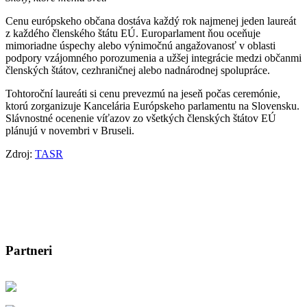
Cenu európskeho občana dostáva každý rok najmenej jeden laureát
z každého členského štátu EÚ. Europarlament ňou oceňuje
mimoriadne úspechy alebo výnimočnú angažovanosť v oblasti
podpory vzájomného porozumenia a užšej integrácie medzi občanmi
členských štátov, cezhraničnej alebo nadnárodnej spolupráce.
Tohtoroční laureáti si cenu prevezmú na jeseň počas ceremónie,
ktorú zorganizuje Kancelária Európskeho parlamentu na Slovensku.
Slávnostné ocenenie víťazov zo všetkých členských štátov EÚ
plánujú v novembri v Bruseli.
Zdroj:
TASR
Partneri