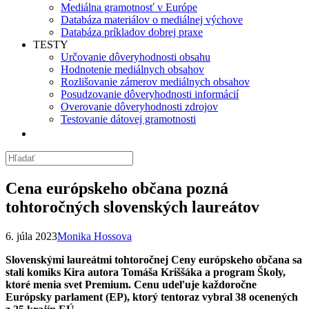
Mediálna gramotnosť v Európe
Databáza materiálov o mediálnej výchove
Databáza príkladov dobrej praxe
TESTY
Určovanie dôveryhodnosti obsahu
Hodnotenie mediálnych obsahov
Rozlišovanie zámerov mediálnych obsahov
Posudzovanie dôveryhodnosti informácií
Overovanie dôveryhodnosti zdrojov
Testovanie dátovej gramotnosti
Cena európskeho občana pozná
tohtoročných slovenských laureátov
6. júla 2023
Monika Hossova
Slovenskými laureátmi tohtoročnej Ceny európskeho občana sa
stali komiks Kira autora Tomáša Kriššáka a program Školy,
ktoré menia svet Premium. Cenu udeľuje každoročne
Európsky parlament (EP), ktorý tentoraz vybral 38 ocenených