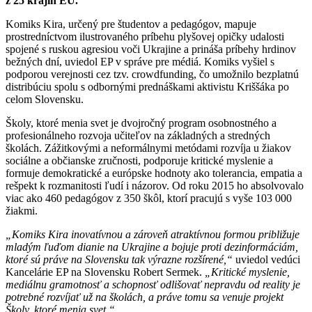
z 25 krajín EÚ.
Komiks Kira, určený pre študentov a pedagógov, mapuje
prostredníctvom ilustrovaného príbehu plyšovej opičky udalosti
spojené s ruskou agresiou voči Ukrajine a prináša príbehy hrdinov
bežných dní, uviedol EP v správe pre médiá. Komiks vyšiel s
podporou verejnosti cez tzv. crowdfunding, čo umožnilo bezplatnú
distribúciu spolu s odbornými prednáškami aktivistu Kriššáka po
celom Slovensku.
Školy, ktoré menia svet je dvojročný program osobnostného a
profesionálneho rozvoja učiteľov na základných a stredných
školách. Zážitkovými a neformálnymi metódami rozvíja u žiakov
sociálne a občianske zručnosti, podporuje kritické myslenie a
formuje demokratické a európske hodnoty ako tolerancia, empatia a
rešpekt k rozmanitosti ľudí i názorov. Od roku 2015 ho absolvovalo
viac ako 460 pedagógov z 350 škôl, ktorí pracujú s vyše 103 000
žiakmi.
„Komiks Kira inovatívnou a zároveň atraktívnou formou približuje
mladým ľuďom dianie na Ukrajine a bojuje proti dezinformáciám,
ktoré sú práve na Slovensku tak výrazne rozšírené,“
uviedol vedúci
Kancelárie EP na Slovensku Robert Sermek.
„Kritické myslenie,
mediálnu gramotnosť a schopnosť odlišovať nepravdu od reality je
potrebné rozvíjať už na školách, a práve tomu sa venuje projekt
Školy, ktoré menia svet.“