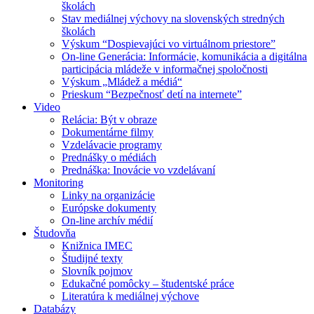
školách
Stav mediálnej výchovy na slovenských stredných
školách
Výskum “Dospievajúci vo virtuálnom priestore”
On-line Generácia: Informácie, komunikácia a digitálna
participácia mládeže v informačnej spoločnosti
Výskum „Mládež a médiá“
Prieskum “Bezpečnosť detí na internete”
Video
Relácia: Být v obraze
Dokumentárne filmy
Vzdelávacie programy
Prednášky o médiách
Prednáška: Inovácie vo vzdelávaní
Monitoring
Linky na organizácie
Európske dokumenty
On-line archív médií
Študovňa
Knižnica IMEC
Študijné texty
Slovník pojmov
Edukačné pomôcky – študentské práce
Literatúra k mediálnej výchove
Databázy